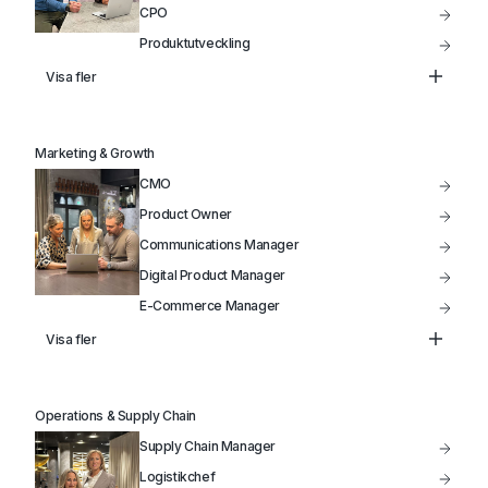
CPO
Produktutveckling
Data Analytiker
Visa fler
Head of Infrastructure
VP of Product
Marketing & Growth
IT-Projektledare
CMO
Product Owner
Communications Manager
Digital Product Manager
E-Commerce Manager
Product Manager
Visa fler
Head of Marketing
Marketing Manager
Operations & Supply Chain
Säljchef
Supply Chain Manager
Produktutveckling
Logistikchef