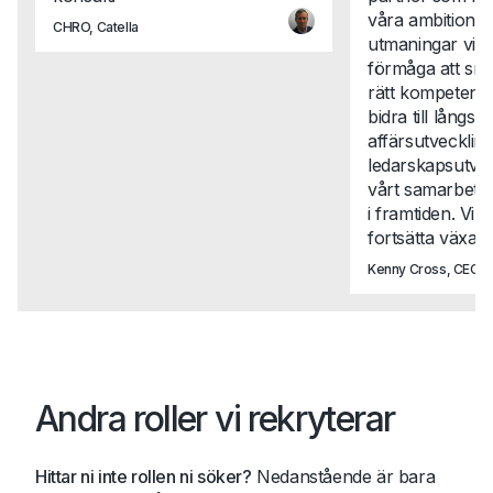
våra ambitione
CHRO, Catella
utmaningar vi st
förmåga att snab
rätt kompetense
bidra till långsikt
affärsutveckli
ledarskapsutvec
vårt samarbete t
i framtiden. Vi 
fortsätta växa t
Kenny Cross, CEO, N
Andra roller vi rekryterar
Hittar ni inte rollen ni söker?
Nedanstående är bara