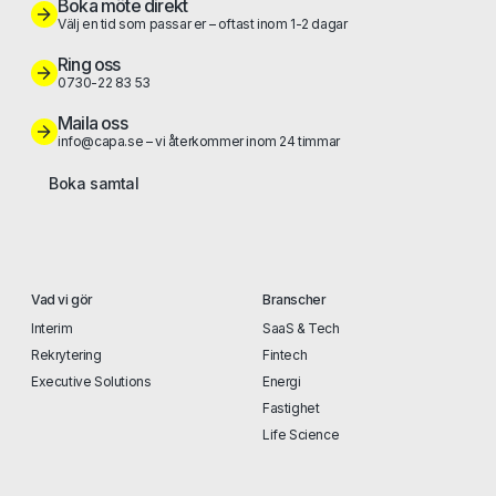
Boka möte direkt
Välj en tid som passar er – oftast inom 1-2 dagar
Ring oss
0730-22 83 53
Maila oss
info@capa.se – vi återkommer inom 24 timmar
Boka samtal
Vad vi gör
Branscher
Interim
SaaS & Tech
Rekrytering
Fintech
Executive Solutions
Energi
Fastighet
Life Science