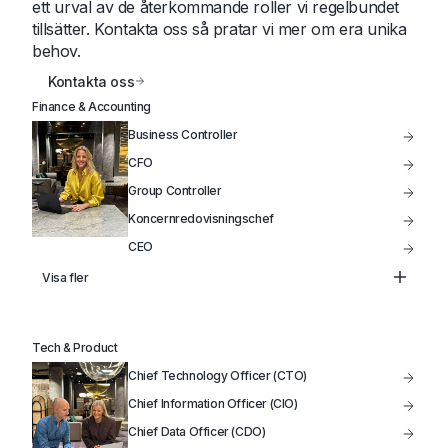
ett urval av de återkommande roller vi regelbundet
tillsätter. Kontakta oss så pratar vi mer om era unika
behov.
Kontakta oss
Finance & Accounting
Business Controller
CFO
Group Controller
Koncernredovisningschef
CEO
Controller
Visa fler
Treasury
Head of FP&A
Tech & Product
VD
Chief Technology Officer (CTO)
Styrelseordförande / Styrelseledamot
Chief Information Officer (CIO)
Chief Data Officer (CDO)