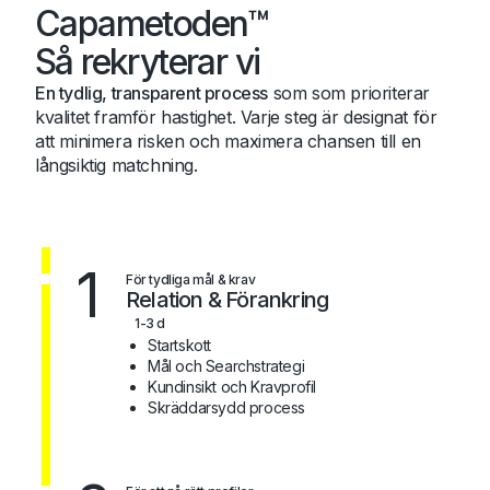
Capametoden™
Så rekryterar vi
En tydlig, transparent process
som som prioriterar
kvalitet framför hastighet. Varje steg är designat för
att minimera risken och maximera chansen till en
långsiktig matchning.
1
För tydliga mål & krav
Relation & Förankring
1-3 d
Startskott
Mål och Searchstrategi
Kundinsikt och Kravprofil
Skräddarsydd process