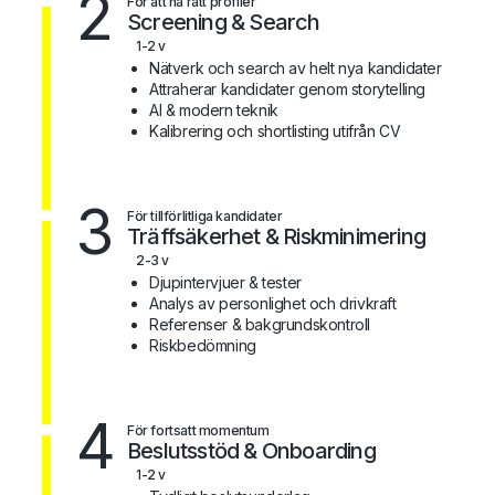
2
För att nå rätt profiler
Screening & Search
1-2 v
Nätverk och search av helt nya kandidater
Attraherar kandidater genom storytelling
AI & modern teknik
Kalibrering och shortlisting utifrån CV
3
För tillförlitliga kandidater
Träffsäkerhet & Riskminimering
2-3 v
Djupintervjuer & tester
Analys av personlighet och drivkraft
Referenser & bakgrundskontroll
Riskbedömning
4
För fortsatt momentum
Beslutsstöd & Onboarding
1-2 v