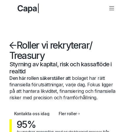
Roller vi rekryterar
/
Treasury
Styrning av kapital, risk och kassaflöde i
realtid
Den här rollen säkerställer att
bolaget har rätt
finansiella förutsättningar, varje dag. Fokus ligger
på att hantera likviditet, finansiering och finansiella
risker med precision och framförhållning.
Kontakta oss idag
Fler roller
95%
Av uppdrag genomförs med en strukturerad process från