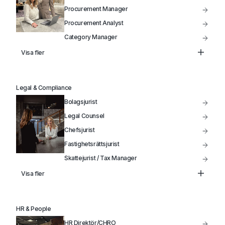
Procurement Manager
Procurement Analyst
Category Manager
Head of Supply Chain
Visa fler
Inköpschef
Kategoriansvarig Inköpare
Legal & Compliance
Bolagsjurist
Legal Counsel
Chefsjurist
Fastighetsrättsjurist
Skattejurist / Tax Manager
Head of Legal
Visa fler
HR & People
HR Direktör/CHRO