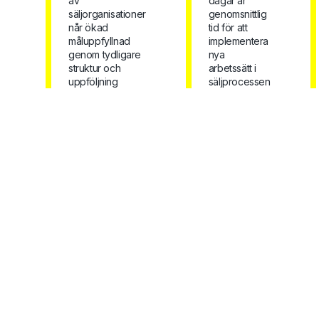
av
dagar är
säljorganisationer
genomsnittlig
når ökad
tid för att
måluppfyllnad
implementera
genom tydligare
nya
struktur och
arbetssätt i
uppföljning
säljprocessen