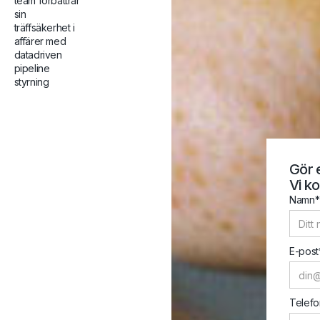
team förbättrar
sin
träffsäkerhet i
affärer med
datadriven
pipeline
styrning
Gör 
Vi ko
Namn*
E-post
Telefo