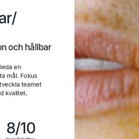
ar
/
n och hållbar
leda en
ta mål. Fokus
 utveckla teamet
d kvalitet.
8/10