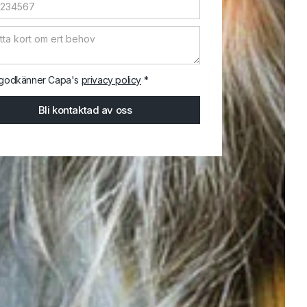
godkänner Capa's
privacy policy
*