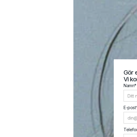
Gör 
Vi ko
Namn*
E-post
Telefo