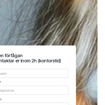
en förfågan
ntaktar er inom 2h (kontorstid)
*
n