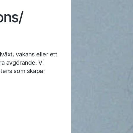
ons
/
llväxt, vakans eller ett
ara avgörande. Vi
petens som skapar