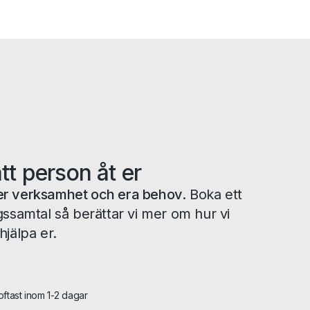
ätt person åt er
tå er verksamhet och era behov.
Boka ett
gssamtal så berättar vi mer om hur vi
hjälpa er.
 oftast inom 1-2 dagar