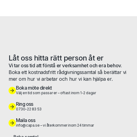
Låt oss hitta rätt person åt er
Vi tar oss tid att förstå er verksamhet och era behov.
Boka ett kostnadsfritt rådgivningssamtal så berättar vi
mer om hur vi arbetar och hur vi kan hjälpa er.
Boka möte direkt
Välj en tid som passar er – oftast inom 1-2 dagar
Ring oss
0730-22 83 53
Maila oss
info@capa.se – vi återkommer inom 24 timmar
Boka samtal