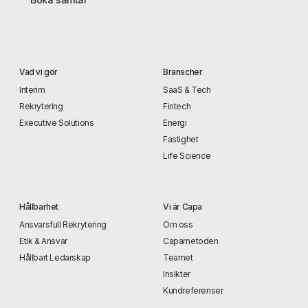
Vad vi gör
Branscher
Interim
SaaS & Tech
Rekrytering
Fintech
Executive Solutions
Energi
Fastighet
Life Science
Hållbarhet
Vi är Capa
Ansvarsfull Rekrytering
Om oss
Etik & Ansvar
Capametoden
Hållbart Ledarskap
Teamet
Insikter
Kundreferenser