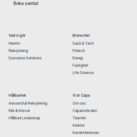
Boka samtal
Vad vi gör
Branscher
Interim
SaaS & Tech
Rekrytering
Fintech
Executive Solutions
Energi
Fastighet
Life Science
Hållbarhet
Vi är Capa
Ansvarsfull Rekrytering
Om oss
Etik & Ansvar
Capametoden
Hållbart Ledarskap
Teamet
Insikter
Kundreferenser