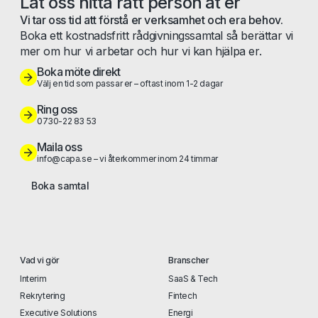
Låt oss hitta rätt person åt er
Vi tar oss tid att förstå er verksamhet och era behov.
Boka ett kostnadsfritt rådgivningssamtal så berättar vi
mer om hur vi arbetar och hur vi kan hjälpa er.
Boka möte direkt
Välj en tid som passar er – oftast inom 1-2 dagar
Ring oss
0730-22 83 53
Maila oss
info@capa.se – vi återkommer inom 24 timmar
Boka samtal
Vad vi gör
Branscher
Interim
SaaS & Tech
Rekrytering
Fintech
Executive Solutions
Energi