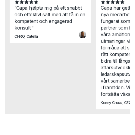
”Capa hjälpte mig på ett snabbt
Capa har gett 
och effektivt sätt med att få in en
nya medarbetar
kompetent och engagerad
fungerat som en
konsult."
partner som för
våra ambitione
CHRO, Catella
utmaningar vi st
förmåga att snab
rätt kompetense
bidra till långsikt
affärsutveckli
ledarskapsutvec
vårt samarbete t
i framtiden. Vi 
fortsätta växa t
Kenny Cross, CEO, N