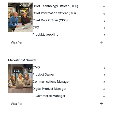
VD
Chief Technology Officer (CTO)
Styrelseordförande / Styrelseledamot
Chief Information Officer (CIO)
Chief Data Officer (CDO)
CPO
Produktutveckling
Data Analytiker
Visa fler
Head of Infrastructure
VP of Product
Marketing & Growth
IT-Projektledare
CMO
Product Owner
Communications Manager
Digital Product Manager
E-Commerce Manager
Product Manager
Visa fler
Head of Marketing