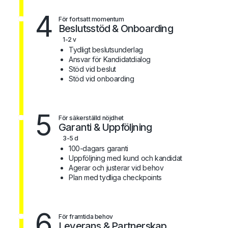
4
För fortsatt momentum
Beslutsstöd & Onboarding
1-2 v
Tydligt beslutsunderlag
Ansvar för Kandidatdialog
Stöd vid beslut
Stöd vid onboarding
5
För säkerställd nöjdhet
Garanti & Uppföljning
3-5 d
100-dagars garanti
Uppföljning med kund och kandidat
Agerar och justerar vid behov
Plan med tydliga checkpoints
6
För framtida behov
Leverans & Partnerskap