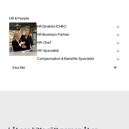
HR & People
HR Direktör/CHRO
HR Business Partner
HR-Chef
HR-Specialist
Compensation & Benefits Specialist
Lönechef
Visa fler
Lönespecialist