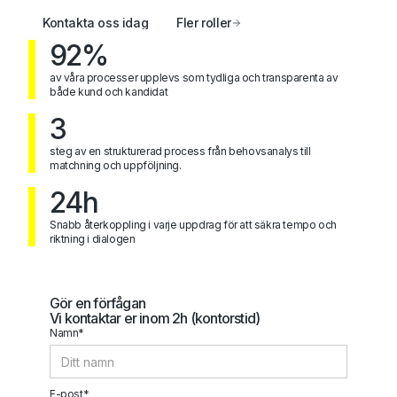
Kontakta oss idag
Fler roller
92%
av våra processer upplevs som tydliga och transparenta av
både kund och kandidat
3
steg av en strukturerad process från behovsanalys till
matchning och uppföljning.
24h
Snabb återkoppling i varje uppdrag för att säkra tempo och
riktning i dialogen
Gör en förfågan
Vi kontaktar er inom 2h (kontorstid)
Namn*
E-post*