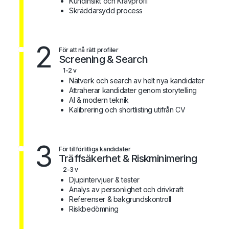
Kundinsikt och Kravprofil
Skräddarsydd process
2
För att nå rätt profiler
Screening & Search
1-2 v
Nätverk och search av helt nya kandidater
Attraherar kandidater genom storytelling
AI & modern teknik
Kalibrering och shortlisting utifrån CV
3
För tillförlitliga kandidater
Träffsäkerhet & Riskminimering
2-3 v
Djupintervjuer & tester
Analys av personlighet och drivkraft
Referenser & bakgrundskontroll
Riskbedömning