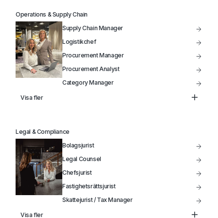
Marketing Manager
Operations & Supply Chain
Säljchef
Supply Chain Manager
Produktutveckling
Logistikchef
Procurement Manager
Procurement Analyst
Category Manager
Head of Supply Chain
Visa fler
Inköpschef
Kategoriansvarig Inköpare
Legal & Compliance
Bolagsjurist
Legal Counsel
Chefsjurist
Fastighetsrättsjurist
Skattejurist / Tax Manager
Head of Legal
Visa fler