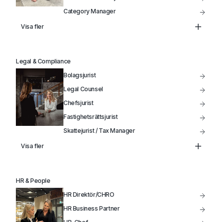
Category Manager
Head of Supply Chain
Visa fler
Inköpschef
Kategoriansvarig Inköpare
Legal & Compliance
Bolagsjurist
Legal Counsel
Chefsjurist
Fastighetsrättsjurist
Skattejurist / Tax Manager
Head of Legal
Visa fler
HR & People
HR Direktör/CHRO
HR Business Partner