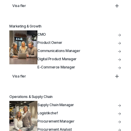
Data Analytiker
Visa fler
Head of Infrastructure
VP of Product
Marketing & Growth
IT-Projektledare
CMO
Product Owner
Communications Manager
Digital Product Manager
E-Commerce Manager
Product Manager
Visa fler
Head of Marketing
Marketing Manager
Operations & Supply Chain
Säljchef
Supply Chain Manager
Produktutveckling
Logistikchef
Procurement Manager
Procurement Analyst