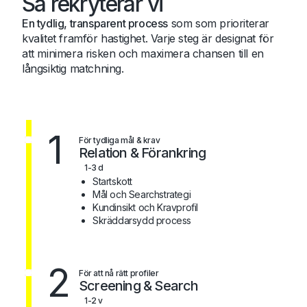
Så rekryterar vi
En tydlig, transparent process
som som prioriterar
kvalitet framför hastighet. Varje steg är designat för
att minimera risken och maximera chansen till en
långsiktig matchning.
1
För tydliga mål & krav
Relation & Förankring
1-3 d
Startskott
Mål och Searchstrategi
Kundinsikt och Kravprofil
Skräddarsydd process
2
För att nå rätt profiler
Screening & Search
1-2 v