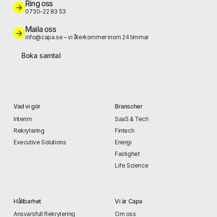
Ring oss
0730-22 83 53
Maila oss
info@capa.se – vi återkommer inom 24 timmar
Boka samtal
Vad vi gör
Branscher
Interim
SaaS & Tech
Rekrytering
Fintech
Executive Solutions
Energi
Fastighet
Life Science
Hållbarhet
Vi är Capa
Ansvarsfull Rekrytering
Om oss