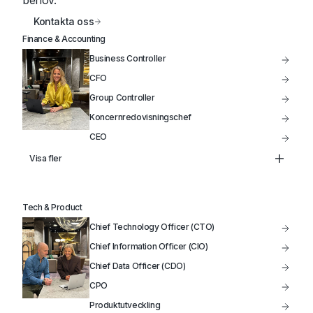
behov.
Kontakta oss
Finance & Accounting
Business Controller
CFO
Group Controller
Koncernredovisningschef
CEO
Controller
Visa fler
Treasury
Head of FP&A
Tech & Product
VD
Chief Technology Officer (CTO)
Styrelseordförande / Styrelseledamot
Chief Information Officer (CIO)
Chief Data Officer (CDO)
CPO
Produktutveckling