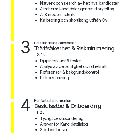
Nätverk och search av helt nya kandidater
Attraherar kandidater genom storytelling
AI & modern teknik
Kalibrering och shortlisting utifrån CV
3
För tillförlitliga kandidater
Träffsäkerhet & Riskminimering
2-3 v
Djupintervjuer & tester
Analys av personlighet och drivkraft
Referenser & bakgrundskontroll
Riskbedömning
4
För fortsatt momentum
Beslutsstöd & Onboarding
1-2 v
Tydligt beslutsunderlag
Ansvar för Kandidatdialog
Stöd vid beslut