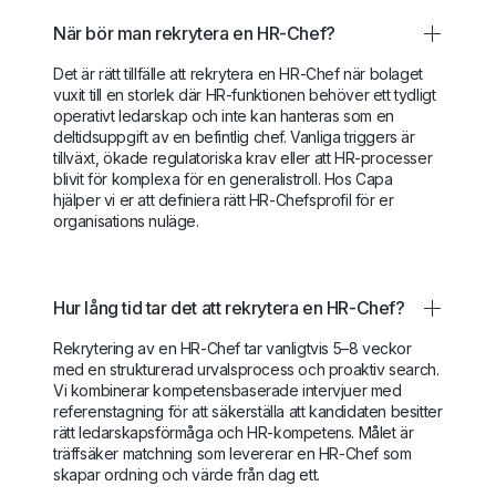
När bör man rekrytera en HR-Chef?
Det är rätt tillfälle att rekrytera en HR-Chef när bolaget
vuxit till en storlek där HR-funktionen behöver ett tydligt
operativt ledarskap och inte kan hanteras som en
deltidsuppgift av en befintlig chef. Vanliga triggers är
tillväxt, ökade regulatoriska krav eller att HR-processer
blivit för komplexa för en generalistroll. Hos Capa
hjälper vi er att definiera rätt HR-Chefsprofil för er
organisations nuläge.
Hur lång tid tar det att rekrytera en HR-Chef?
Rekrytering av en HR-Chef tar vanligtvis 5–8 veckor
med en strukturerad urvalsprocess och proaktiv search.
Vi kombinerar kompetensbaserade intervjuer med
referenstagning för att säkerställa att kandidaten besitter
rätt ledarskapsförmåga och HR-kompetens. Målet är
träffsäker matchning som levererar en HR-Chef som
skapar ordning och värde från dag ett.