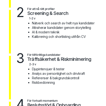
2
För att nå rätt profiler
Screening & Search
1-2 v
Nätverk och search av helt nya kandidater
Attraherar kandidater genom storytelling
AI & modern teknik
Kalibrering och shortlisting utifrån CV
3
För tillförlitliga kandidater
Träffsäkerhet & Riskminimering
2-3 v
Djupintervjuer & tester
Analys av personlighet och drivkraft
Referenser & bakgrundskontroll
Riskbedömning
4
För fortsatt momentum
Beslutsstöd & Onboarding