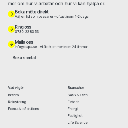
mer om hur vi arbetar och hur vi kan hjälpa er.
Boka möte direkt
Välj en tid som passar er – oftast inom 1-2 dagar
Ring oss
0730-22 83 53
Maila oss
info@capa.se – vi återkommer inom 24 timmar
Boka samtal
Vad vi gör
Branscher
Interim
SaaS & Tech
Rekrytering
Fintech
Executive Solutions
Energi
Fastighet
Life Science