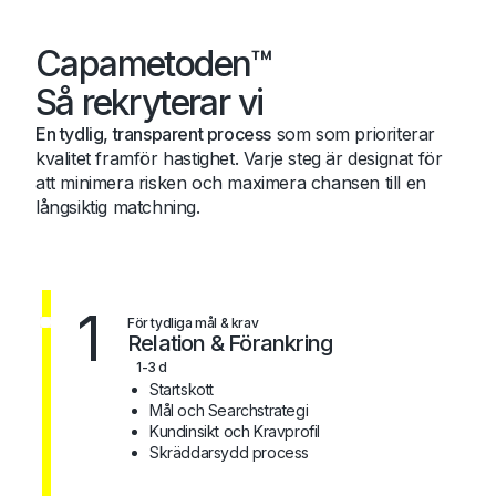
Capametoden™
Så rekryterar vi
En tydlig, transparent process
som som prioriterar
kvalitet framför hastighet. Varje steg är designat för
att minimera risken och maximera chansen till en
långsiktig matchning.
1
För tydliga mål & krav
Relation & Förankring
1-3 d
Startskott
Mål och Searchstrategi
Kundinsikt och Kravprofil
Skräddarsydd process