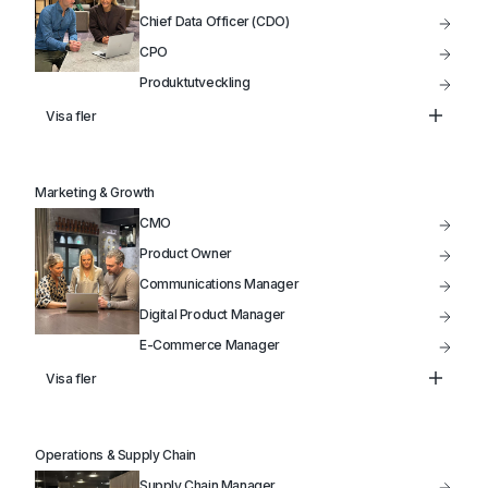
Chief Data Officer (CDO)
CPO
Produktutveckling
Data Analytiker
Visa fler
Head of Infrastructure
VP of Product
Marketing & Growth
IT-Projektledare
CMO
Product Owner
Communications Manager
Digital Product Manager
E-Commerce Manager
Product Manager
Visa fler
Head of Marketing
Marketing Manager
Operations & Supply Chain
Säljchef
Supply Chain Manager