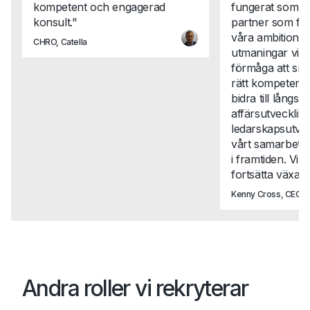
kompetent och engagerad
fungerat som en
konsult."
partner som för
våra ambitione
CHRO, Catella
utmaningar vi st
förmåga att snab
rätt kompetense
bidra till långsikt
affärsutveckli
ledarskapsutvec
vårt samarbete t
i framtiden. Vi 
fortsätta växa t
Kenny Cross, CEO, N
Andra roller vi rekryterar