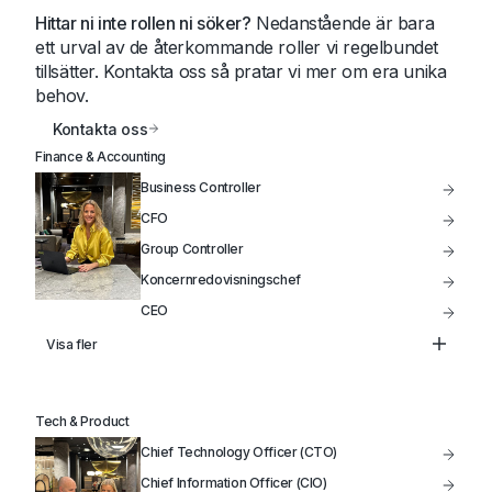
Hittar ni inte rollen ni söker?
Nedanstående är bara
ett urval av de återkommande roller vi regelbundet
tillsätter. Kontakta oss så pratar vi mer om era unika
behov.
Kontakta oss
Finance & Accounting
Business Controller
CFO
Group Controller
Koncernredovisningschef
CEO
Controller
Visa fler
Treasury
Head of FP&A
Tech & Product
VD
Chief Technology Officer (CTO)
Styrelseordförande / Styrelseledamot
Chief Information Officer (CIO)