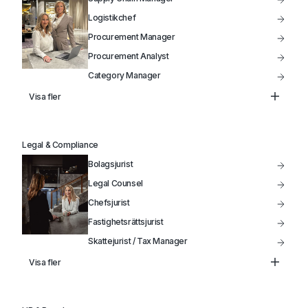
Produktutveckling
Logistikchef
Procurement Manager
Procurement Analyst
Category Manager
Head of Supply Chain
Visa fler
Inköpschef
Kategoriansvarig Inköpare
Legal & Compliance
Bolagsjurist
Legal Counsel
Chefsjurist
Fastighetsrättsjurist
Skattejurist / Tax Manager
Head of Legal
Visa fler