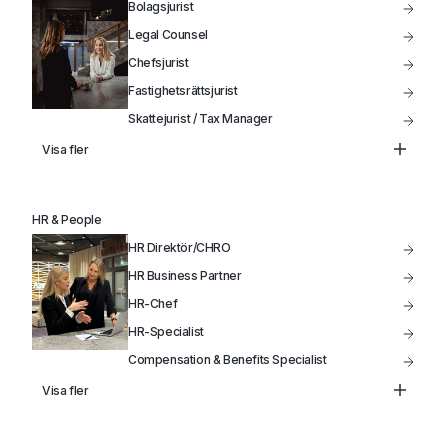
Bolagsjurist
Legal Counsel
Chefsjurist
Fastighetsrättsjurist
Skattejurist / Tax Manager
Head of Legal
Visa fler
HR & People
HR Direktör/CHRO
HR Business Partner
HR-Chef
HR-Specialist
Compensation & Benefits Specialist
Lönechef
Visa fler
Lönespecialist