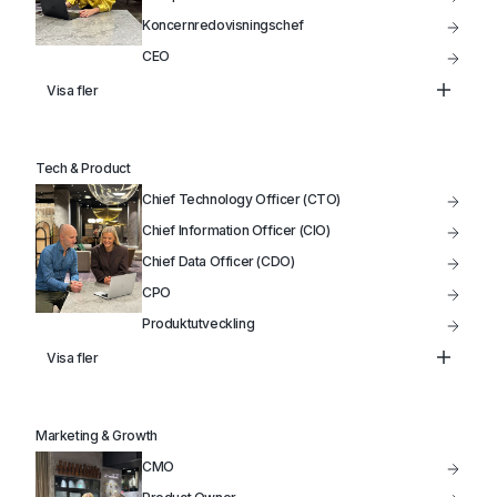
Koncernredovisningschef
CEO
Controller
Visa fler
Treasury
Head of FP&A
Tech & Product
VD
Chief Technology Officer (CTO)
Styrelseordförande / Styrelseledamot
Chief Information Officer (CIO)
Chief Data Officer (CDO)
CPO
Produktutveckling
Data Analytiker
Visa fler
Head of Infrastructure
VP of Product
Marketing & Growth
IT-Projektledare
CMO