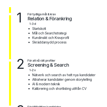
1
För tydliga mål & krav
Relation & Förankring
1-3 d
Startskott
Mål och Searchstrategi
Kundinsikt och Kravprofil
Skräddarsydd process
2
För att nå rätt profiler
Screening & Search
1-2 v
Nätverk och search av helt nya kandidater
Attraherar kandidater genom storytelling
AI & modern teknik
Kalibrering och shortlisting utifrån CV
För tillförlitliga kandidater