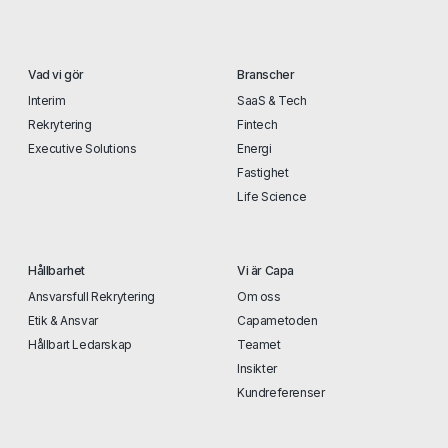
Vad vi gör
Branscher
Interim
SaaS & Tech
Rekrytering
Fintech
Executive Solutions
Energi
Fastighet
Life Science
Hållbarhet
Vi är Capa
Ansvarsfull Rekrytering
Om oss
Etik & Ansvar
Capametoden
Hållbart Ledarskap
Teamet
Insikter
Kundreferenser