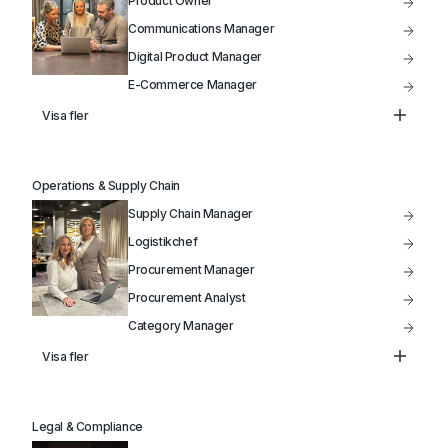
Product Owner
Communications Manager
Digital Product Manager
E-Commerce Manager
Product Manager
Visa fler
Head of Marketing
Marketing Manager
Operations & Supply Chain
Säljchef
Supply Chain Manager
Produktutveckling
Logistikchef
Procurement Manager
Procurement Analyst
Category Manager
Head of Supply Chain
Visa fler
Inköpschef
Kategoriansvarig Inköpare
Legal & Compliance