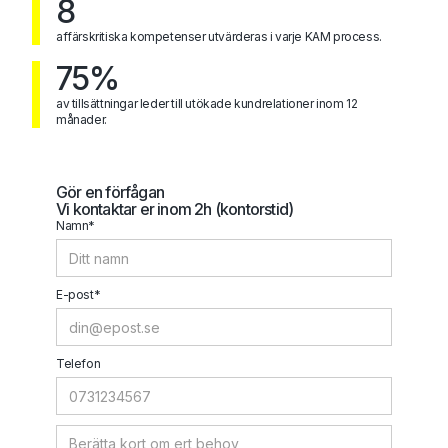
8
affärskritiska kompetenser utvärderas i varje KAM process.
75%
av tillsättningar leder till utökade kundrelationer inom 12
månader.
Gör en förfågan
Vi kontaktar er inom 2h (kontorstid)
Namn*
E-post*
Telefon