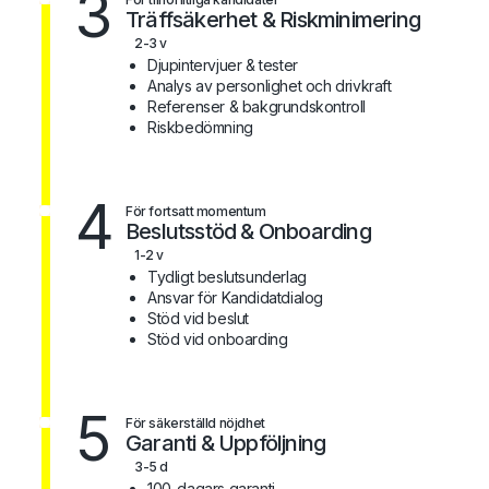
3
Träffsäkerhet & Riskminimering
2-3 v
Djupintervjuer & tester
Analys av personlighet och drivkraft
Referenser & bakgrundskontroll
Riskbedömning
4
För fortsatt momentum
Beslutsstöd & Onboarding
1-2 v
Tydligt beslutsunderlag
Ansvar för Kandidatdialog
Stöd vid beslut
Stöd vid onboarding
5
För säkerställd nöjdhet
Garanti & Uppföljning
3-5 d
100-dagars garanti