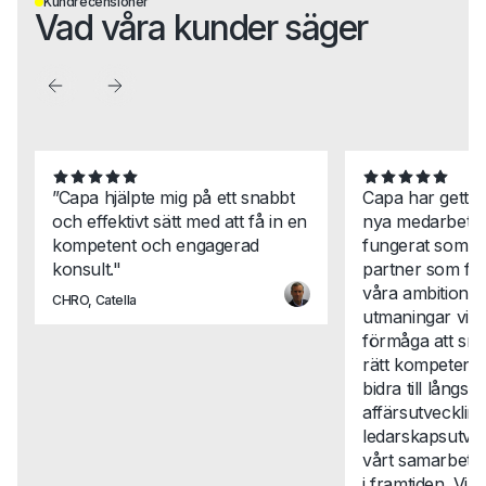
Kundrecensioner
Vad våra kunder säger
”Capa hjälpte mig på ett snabbt
Capa har gett 
och effektivt sätt med att få in en
nya medarbetar
kompetent och engagerad
fungerat som en
konsult."
partner som för
våra ambitione
CHRO, Catella
utmaningar vi st
förmåga att snab
rätt kompetense
bidra till långsikt
affärsutveckli
ledarskapsutvec
vårt samarbete t
i framtiden. Vi 