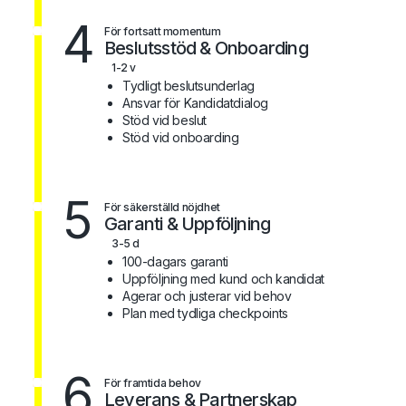
4
För fortsatt momentum
Beslutsstöd & Onboarding
1-2 v
Tydligt beslutsunderlag
Ansvar för Kandidatdialog
Stöd vid beslut
Stöd vid onboarding
5
För säkerställd nöjdhet
Garanti & Uppföljning
3-5 d
100-dagars garanti
Uppföljning med kund och kandidat
Agerar och justerar vid behov
Plan med tydliga checkpoints
6
För framtida behov
Leverans & Partnerskap