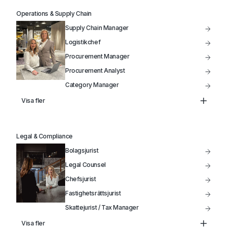
Marketing Manager
Operations & Supply Chain
Säljchef
Supply Chain Manager
Produktutveckling
Logistikchef
Procurement Manager
Procurement Analyst
Category Manager
Head of Supply Chain
Visa fler
Inköpschef
Kategoriansvarig Inköpare
Legal & Compliance
Bolagsjurist
Legal Counsel
Chefsjurist
Fastighetsrättsjurist
Skattejurist / Tax Manager
Head of Legal
Visa fler