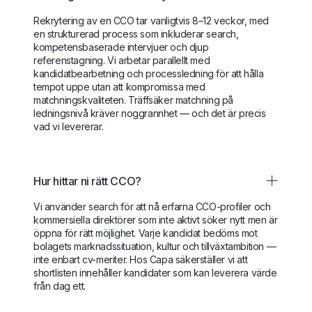
Rekrytering av en CCO tar vanligtvis 8–12 veckor, med
en strukturerad process som inkluderar search,
kompetensbaserade intervjuer och djup
referenstagning. Vi arbetar parallellt med
kandidatbearbetning och processledning för att hålla
tempot uppe utan att kompromissa med
matchningskvaliteten. Träffsäker matchning på
ledningsnivå kräver noggrannhet — och det är precis
vad vi levererar.
Hur hittar ni rätt CCO?
Vi använder search för att nå erfarna CCO-profiler och
kommersiella direktörer som inte aktivt söker nytt men är
öppna för rätt möjlighet. Varje kandidat bedöms mot
bolagets marknadssituation, kultur och tillväxtambition —
inte enbart cv-meriter. Hos Capa säkerställer vi att
shortlisten innehåller kandidater som kan leverera värde
från dag ett.