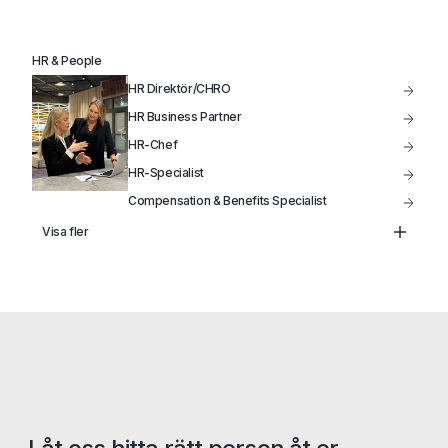
HR & People
HR Direktör/CHRO
HR Business Partner
HR-Chef
HR-Specialist
Compensation & Benefits Specialist
Lönechef
Visa fler
Lönespecialist