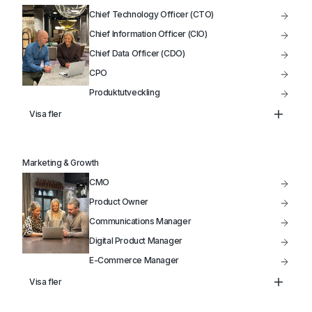
VD
Chief Technology Officer (CTO)
Styrelseordförande / Styrelseledamot
Chief Information Officer (CIO)
Chief Data Officer (CDO)
CPO
Produktutveckling
Data Analytiker
Visa fler
Head of Infrastructure
VP of Product
Marketing & Growth
IT-Projektledare
CMO
Product Owner
Communications Manager
Digital Product Manager
E-Commerce Manager
Product Manager
Visa fler
Head of Marketing