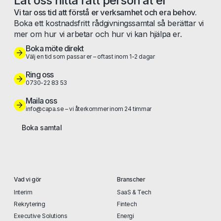
Låt oss hitta rätt person åt er
Vi tar oss tid att förstå er verksamhet och era behov.
Boka ett kostnadsfritt rådgivningssamtal så berättar vi
mer om hur vi arbetar och hur vi kan hjälpa er.
Boka möte direkt
Välj en tid som passar er – oftast inom 1-2 dagar
Ring oss
0730-22 83 53
Maila oss
info@capa.se – vi återkommer inom 24 timmar
Boka samtal
Vad vi gör
Branscher
Interim
SaaS & Tech
Rekrytering
Fintech
Executive Solutions
Energi