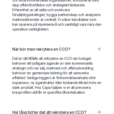
och leda kommersiella organisationer, kombinerat med
djup affärsförståelse och strategiskt tänkande.
Erfarenhet av att sätta och exekvera
försäljningsstrategier, bygga partnerskap och analysera
marknadstrender är centralt. Vi söker kandidater som
kan operera på styrelsenivå och samtidigt vara nära den
operativa verkligheten.
När bör man rekrytera en CCO?
Det är rätt tillfälle att rekrytera en CCO när bolaget
behöver ett tydligare ägande av den kommersiella
strategin och när sälj, marknad och affärsutveckling
behöver en gemensam ledning för att samverka
effektivt. Vanliga triggers är förberedelsearbete inför
expansion, ny ägarstruktur eller bristande tillväxt trots en
stark produkt. Hos Capa hjälper vi er att precisera
kravprofilen utifrån er specifika tillväxtsituation.
Hur lång tid tar det att rekrytera en CCO?