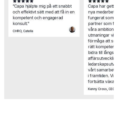
”Capa hjälpte mig på ett snabbt
Capa har gett 
och effektivt sätt med att få in en
nya medarbetar
kompetent och engagerad
fungerat som en
konsult."
partner som för
våra ambitione
CHRO, Catella
utmaningar vi st
förmåga att snab
rätt kompetense
bidra till långsikt
affärsutveckli
ledarskapsutvec
vårt samarbete t
i framtiden. Vi 
fortsätta växa t
Kenny Cross, CEO, N