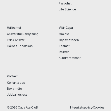
Fastighet
Life Science
Hållbarhet
Vi är Capa
Ansvarsfull Rekrytering
Om oss
Etik & Ansvar
Capametoden
Hållbart Ledarskap
Teamet
Insikter
Kundreferenser
Kontakt
Kontakta oss
Boka möte
Jobba hos oss
© 2026 Capa AgnC AB
Integritetspolicy
·
Cookies