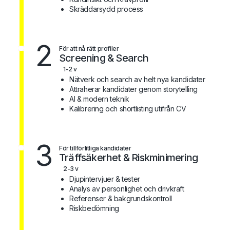
Skräddarsydd process
2
För att nå rätt profiler
Screening & Search
1-2 v
Nätverk och search av helt nya kandidater
Attraherar kandidater genom storytelling
AI & modern teknik
Kalibrering och shortlisting utifrån CV
3
För tillförlitliga kandidater
Träffsäkerhet & Riskminimering
2-3 v
Djupintervjuer & tester
Analys av personlighet och drivkraft
Referenser & bakgrundskontroll
Riskbedömning