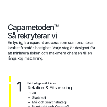
Capametoden™
Så rekryterar vi
En tydlig, transparent process
som som prioriterar
kvalitet framför hastighet. Varje steg är designat för
att minimera risken och maximera chansen till en
långsiktig matchning.
1
För tydliga mål & krav
Relation & Förankring
1-3 d
Startskott
Mål och Searchstrategi
Kundinsikt och Kravprofil