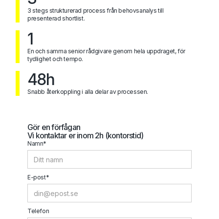
3 stegs strukturerad process från behovsanalys till
presenterad shortlist.
1
En och samma senior rådgivare genom hela uppdraget, för
tydlighet och tempo.
48h
Snabb återkoppling i alla delar av processen.
Gör en förfågan
Vi kontaktar er inom 2h (kontorstid)
Namn*
E-post*
Telefon