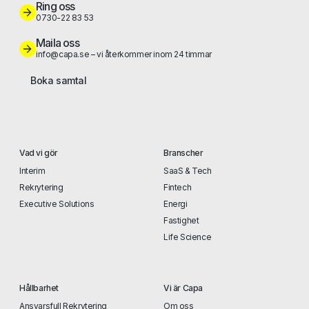
Ring oss
0730-22 83 53
Maila oss
info@capa.se – vi återkommer inom 24 timmar
Boka samtal
Vad vi gör
Branscher
Interim
SaaS & Tech
Rekrytering
Fintech
Executive Solutions
Energi
Fastighet
Life Science
Hållbarhet
Vi är Capa
Ansvarsfull Rekrytering
Om oss