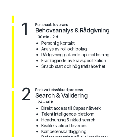
1
För snabb leverans
Behovsanalys & Rådgivning
30 min - 2 d
Personlig kontakt
Analys av roll och bolag
Rådgivning gällande optimal lösning
Framtagande av kravspecifikation
Snabb start och hög träffsäkerhet
2
För kvalitetssäkrad process
Search & Validering
24 - 48 h
Direkt access till Capas nätverk
Talent Intelligence-plattform
Headhunting & riktad search
Kvalitetssäkrad leverans
Kompetenskartläggning