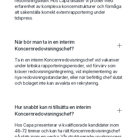
redovisningsteam. Hos Capa tillsätter vi profiler med
erfarenhet av komplexa koncernstrukturer och förmåga
att säkerställa korrekt externrapportering under
tidspress.
När bör man ta in en interim
Koncernredovisningschef?
Ta in en interim Koncernredovisningschef vid vakanser
under kritiska rapporteringsperioder, vid förvärv som
kräver redovisningsintegrering, vid implementering av
nya redovisningsstandarder, eller när befintlig chef slutat
och bolaget inte kan avvakta en rekrytering.
Hur snabbt kan ni tillsätta en interim
Koncernredovisningschef?
Hos Capa presenterar vi kvalificerade kandidater inom
48–72 timmar och kan ha rätt Koncernredovisningschef
på plats inom en vecka. Vår strukturerade urvalsprocess