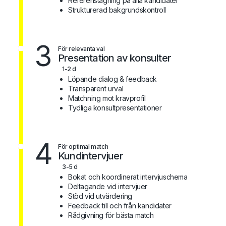
Referenstagning på alla kandidater
Strukturerad bakgrundskontroll
3
För relevanta val
Presentation av konsulter
1-2 d
Löpande dialog & feedback
Transparent urval
Matchning mot kravprofil
Tydliga konsultpresentationer
4
För optimal match
Kundintervjuer
3-5 d
Bokat och koordinerat intervjuschema
Deltagande vid intervjuer
Stöd vid utvärdering
Feedback till och från kandidater
Rådgivning för bästa match