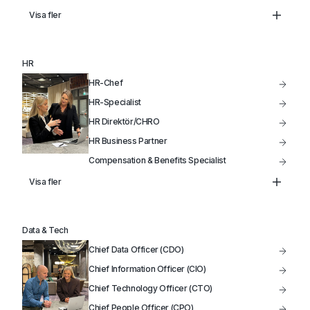
Head of Legal
Visa fler
HR
HR-Chef
HR-Specialist
HR Direktör/CHRO
HR Business Partner
Compensation & Benefits Specialist
Lönechef
Visa fler
Lönespecialist
Data & Tech
Chief Data Officer (CDO)
Chief Information Officer (CIO)
Chief Technology Officer (CTO)
Chief People Officer (CPO)