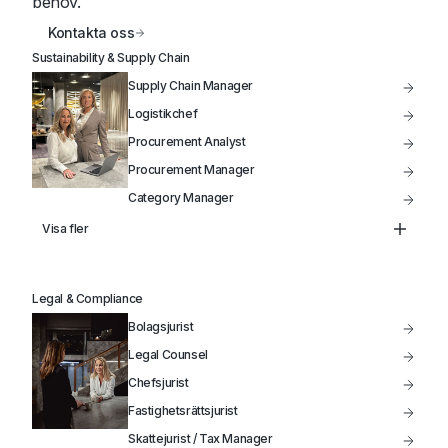
behov.
Kontakta oss
Sustainability & Supply Chain
Supply Chain Manager
Logistikchef
Procurement Analyst
Procurement Manager
Category Manager
Head of Supply Chain
Visa fler
Inköpschef
Kategoriansvarig Inköpare
Legal & Compliance
Bolagsjurist
Legal Counsel
Chefsjurist
Fastighetsrättsjurist
Skattejurist / Tax Manager