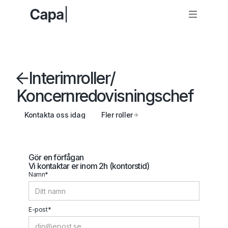
Interimroller
/
Koncernredovisningschef
Kontakta oss idag
Fler roller
Gör en förfågan
Vi kontaktar er inom 2h (kontorstid)
Namn*
E-post*