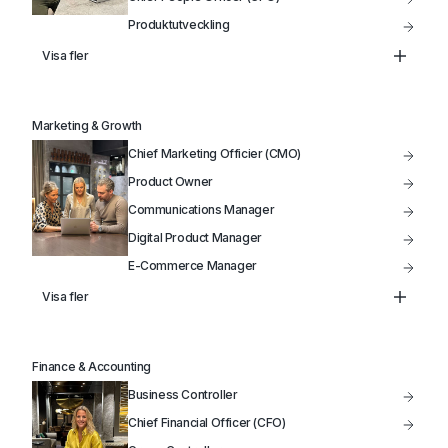
Produktutveckling
Data Analytiker
Visa fler
Head of Infrastructure
VP of Product
Marketing & Growth
IT-Projektledare
Chief Marketing Officier (CMO)
IT-Driftansvarig
Product Owner
Communications Manager
Digital Product Manager
E-Commerce Manager
Product Manager
Visa fler
Head of Marketing
Marketing Manager
Finance & Accounting
Säljchef
Business Controller
Produktutveckling
Chief Financial Officer (CFO)