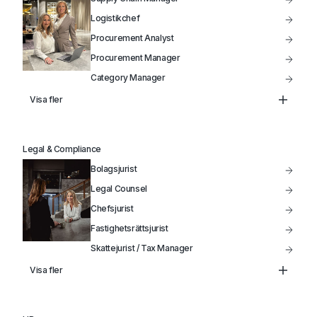
Logistikchef
Procurement Analyst
Procurement Manager
Category Manager
Head of Supply Chain
Visa fler
Inköpschef
Kategoriansvarig Inköpare
Legal & Compliance
Bolagsjurist
Legal Counsel
Chefsjurist
Fastighetsrättsjurist
Skattejurist / Tax Manager
Head of Legal
Visa fler