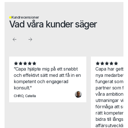
Kundrecensioner
Vad våra kunder säger
”Capa hjälpte mig på ett snabbt
Capa har gett 
och effektivt sätt med att få in en
nya medarbetar
kompetent och engagerad
fungerat som en
konsult."
partner som för
våra ambitione
CHRO, Catella
utmaningar vi st
förmåga att snab
rätt kompetense
bidra till långsikt
affärsutveckli