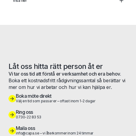
Visa fler
Head of FP&A
Senior Redovisningsekonom
Redovisningsspecialist
Redovisningschef
Låt oss hitta rätt person åt er
Vi tar oss tid att förstå er verksamhet och era behov.
Boka ett kostnadsfritt rådgivningssamtal så berättar vi
mer om hur vi arbetar och hur vi kan hjälpa er.
Boka möte direkt
Välj en tid som passar er – oftast inom 1-2 dagar
Ring oss
0730-22 83 53
Maila oss
info@capa.se – vi återkommer inom 24 timmar