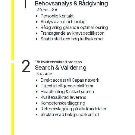
1
Behovsanalys & Rådgivning
30 min - 2 d
Personlig kontakt
Analys av roll och bolag
Rådgivning gällande optimal lösning
Framtagande av kravspecifikation
Snabb start och hög träffsäkerhet
2
För kvalitetssäkrad process
Search & Validering
24 - 48 h
Direkt access till Capas nätverk
Talent Intelligence-plattform
Headhunting & riktad search
Kvalitetssäkrad leverans
Kompetenskartläggning
Referenstagning på alla kandidater
Strukturerad bakgrundskontroll