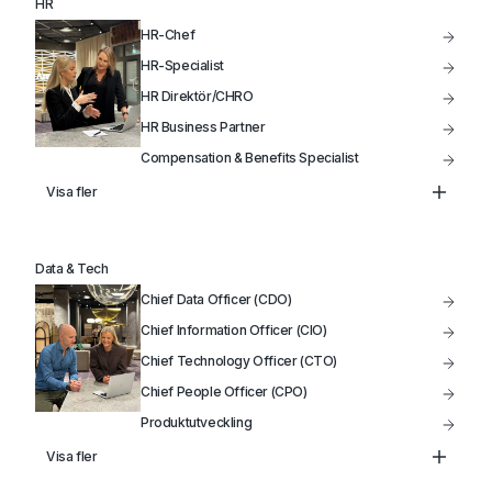
HR
HR-Chef
HR-Specialist
HR Direktör/CHRO
HR Business Partner
Compensation & Benefits Specialist
Lönechef
Visa fler
Lönespecialist
Data & Tech
Chief Data Officer (CDO)
Chief Information Officer (CIO)
Chief Technology Officer (CTO)
Chief People Officer (CPO)
Produktutveckling
Data Analytiker
Visa fler
Head of Infrastructure