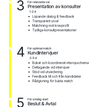
3
För relevanta val
Presentation av konsulter
1-2 d
Löpande dialog & feedback
Transparent urval
Matchning mot kravprofil
Tydliga konsultpresentationer
4
För optimal match
Kundintervjuer
3-5 d
Bokat och koordinerat intervjuschema
Deltagande vid intervjuer
Stöd vid utvärdering
Feedback till och från kandidater
Rådgivning för bästa match
5
För smidig start
Beslut & Avtal