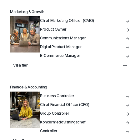
VP of Product
Marketing & Growth
IT-Projektledare
Chief Marketing Officier (CMO)
IT-Driftansvarig
Product Owner
Communications Manager
Digital Product Manager
E-Commerce Manager
Product Manager
Visa fler
Head of Marketing
Marketing Manager
Finance & Accounting
Säljchef
Business Controller
Produktutveckling
Chief Financial Officer (CFO)
Group Controller
Koncernredovisningschef
Controller
Treasury