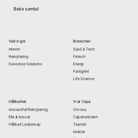
Boka samtal
Vad vi gör
Branscher
Interim
SaaS & Tech
Rekrytering
Fintech
Executive Solutions
Energi
Fastighet
Life Science
Hållbarhet
Vi är Capa
Ansvarsfull Rekrytering
Om oss
Etik & Ansvar
Capametoden
Hållbart Ledarskap
Teamet
Insikter