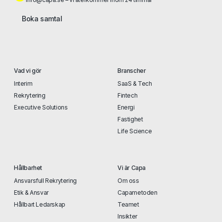
Boka samtal
Vad vi gör
Branscher
Interim
SaaS & Tech
Rekrytering
Fintech
Executive Solutions
Energi
Fastighet
Life Science
Hållbarhet
Vi är Capa
Ansvarsfull Rekrytering
Om oss
Etik & Ansvar
Capametoden
Hållbart Ledarskap
Teamet
Insikter