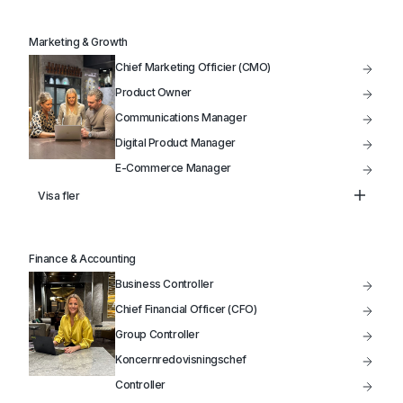
Head of Infrastructure
VP of Product
Marketing & Growth
IT-Projektledare
Chief Marketing Officier (CMO)
IT-Driftansvarig
Product Owner
Communications Manager
Digital Product Manager
E-Commerce Manager
Product Manager
Visa fler
Head of Marketing
Marketing Manager
Finance & Accounting
Säljchef
Business Controller
Produktutveckling
Chief Financial Officer (CFO)
Group Controller
Koncernredovisningschef
Controller