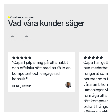
Kundrecensioner
Vad våra kunder säger
”Capa hjälpte mig på ett snabbt
Capa har gett 
och effektivt sätt med att få in en
nya medarbetar
kompetent och engagerad
fungerat som en
konsult."
partner som för
våra ambitione
CHRO, Catella
utmaningar vi st
förmåga att snab
rätt kompetense
bidra till långsikt
affärsutveckli