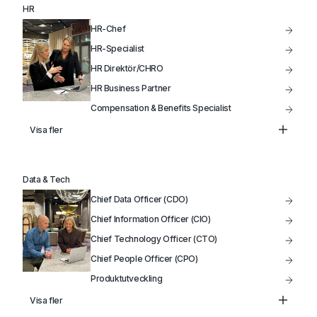
HR
HR-Chef
HR-Specialist
HR Direktör/CHRO
HR Business Partner
Compensation & Benefits Specialist
Lönechef
Visa fler
Lönespecialist
Data & Tech
Chief Data Officer (CDO)
Chief Information Officer (CIO)
Chief Technology Officer (CTO)
Chief People Officer (CPO)
Produktutveckling
Data Analytiker
Visa fler