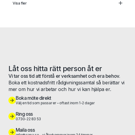
Treasury
Visa fler
Head of FP&A
Senior Redovisningsekonom
Redovisningsspecialist
Redovisningschef
Låt oss hitta rätt person åt er
Vi tar oss tid att förstå er verksamhet och era behov.
Boka ett kostnadsfritt rådgivningssamtal så berättar vi
mer om hur vi arbetar och hur vi kan hjälpa er.
Boka möte direkt
Välj en tid som passar er – oftast inom 1-2 dagar
Ring oss
0730-22 83 53
Maila oss
info@capa.se – vi återkommer inom 24 timmar