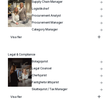
Supply Chain Manager
Logistikchef
Procurement Analyst
Procurement Manager
Category Manager
Head of Supply Chain
Visa fler
Inköpschef
Kategoriansvarig Inköpare
Legal & Compliance
Bolagsjurist
Legal Counsel
Chefsjurist
Fastighetsrättsjurist
Skattejurist / Tax Manager
Head of Legal
Visa fler