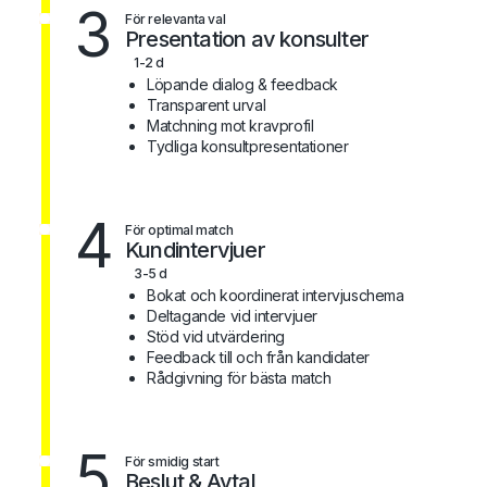
3
För relevanta val
Presentation av konsulter
1-2 d
Löpande dialog & feedback
Transparent urval
Matchning mot kravprofil
Tydliga konsultpresentationer
4
För optimal match
Kundintervjuer
3-5 d
Bokat och koordinerat intervjuschema
Deltagande vid intervjuer
Stöd vid utvärdering
Feedback till och från kandidater
Rådgivning för bästa match
5
För smidig start
Beslut & Avtal