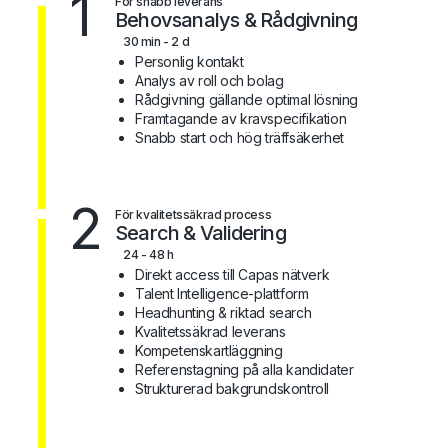
1
För snabb leverans
Behovsanalys & Rådgivning
30 min - 2 d
Personlig kontakt
Analys av roll och bolag
Rådgivning gällande optimal lösning
Framtagande av kravspecifikation
Snabb start och hög träffsäkerhet
2
För kvalitetssäkrad process
Search & Validering
24 - 48 h
Direkt access till Capas nätverk
Talent Intelligence-plattform
Headhunting & riktad search
Kvalitetssäkrad leverans
Kompetenskartläggning
Referenstagning på alla kandidater
Strukturerad bakgrundskontroll