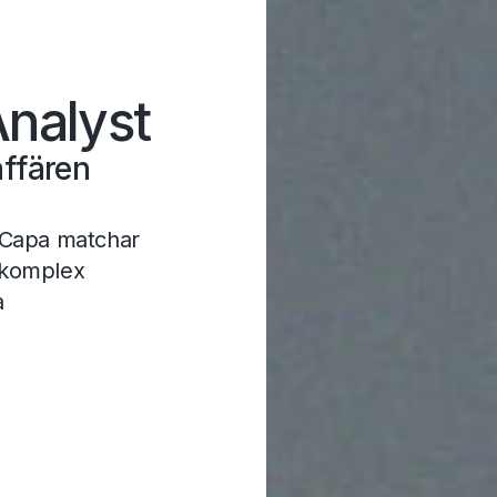
Analyst
affären
Capa matchar
 komplex
a