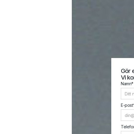
Gör 
Vi ko
Namn*
E-post
Telefo