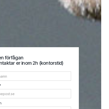
en förfågan
ntaktar er inom 2h (kontorstid)
*
n