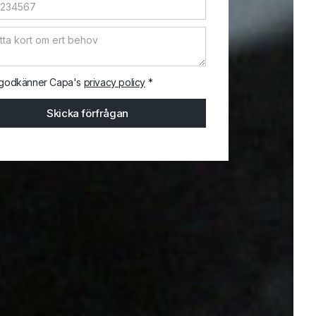
godkänner Capa's
privacy policy
*