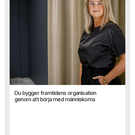
mervärde inom HR, men också vilka kulturella, tekniska
och organisatoriska hinder som ofta bromsar
utvecklingen.Vad gör man när AI-lösningen inte passar in i
verkligheten?Hur säkrar man tillit, kvalitet och tydliga mål i
en värld där allt ska gå snabbt?
Du bygger framtidens organisation
genom att börja med människorna