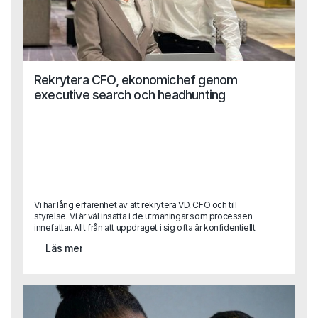
Rekrytera CFO, ekonomichef genom
executive search och headhunting
Vi har lång erfarenhet av att rekrytera VD, CFO och till
styrelse. Vi är väl insatta i de utmaningar som processen
innefattar. Allt från att uppdraget i sig ofta är konfidentiellt
till att attrahera de mest lämpade kandidaterna som ofta
Läs mer
redan sitter på en bra position. Dessutom vet vi att det
kräver en god förmåga till samordning mellan flera olika
intressenter i uppdraget - något vi är vana vid. Har det
plötsligt uppstått ett behov av en specialistkompetens?
Hör av dig till oss!