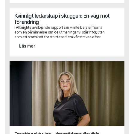
hamnat i fokus och förhoppningsvis kan den här texten
hjälpa dig att komma rätt.
Kvinnligt ledarskap i skuggan: En väg mot
förändring
I Allbrights avslöjande rapport ser vi inte bara siffrorna
som en påminnelse om de utmaningar vi står inför, utan
som ett startskott för att intensifiera vår strävan efter
jämställd representation i företagsledningar. Det är dags
Läs mer
att omsätta rapportens insikter i praktisk handling.