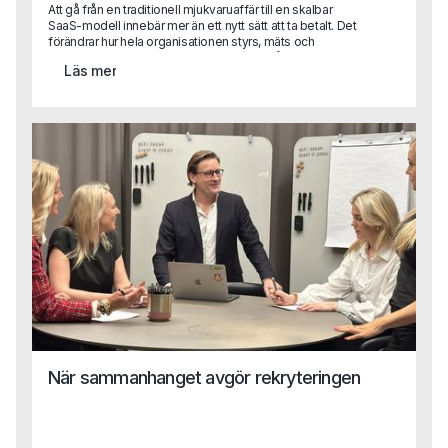
Att gå från en traditionell mjukvaruaffär till en skalbar
SaaS-modell innebär mer än ett nytt sätt att ta betalt. Det
förändrar hur hela organisationen styrs, mäts och
prioriterar.För CFO innebär det ett skifte från klassisk
Läs mer
uppföljning till att bli en central affärspartner i tillväxtresan
med ansvar för allt från datadrivna beslut till investeringar i
produkt och teknik.När vi pratade med Fredrik Grahn, CFO
på Stratsys, blev det tydligt att finansfunktionen kan spela
en avgörande roll i just den typen av transformation. I
intervjun delar han sina erfarenheter från arbetet med att
ställa om affären, bygga en mer datadriven organisation
och utveckla CFO-rollen i ett växande SaaS-bolag.
När sammanhanget avgör rekryteringen