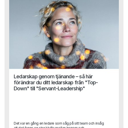
Ledarskap genom tjänande – så här
förändrar du ditt ledarskap från "Top-
Down" till "Servant-Leadership"
Det var en gång en ledare som såg på sitt team och insåg
att det fanns en stor klyfta mellan honom och