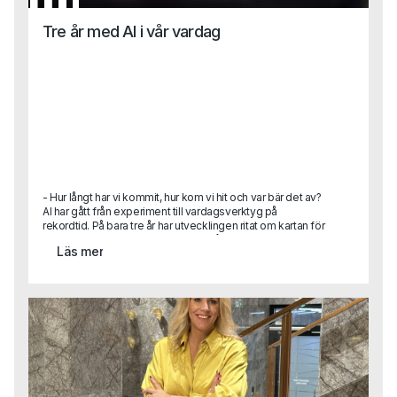
Tre år med AI i vår vardag
- Hur långt har vi kommit, hur kom vi hit och var bär det av?
AI har gått från experiment till vardagsverktyg på
rekordtid. På bara tre år har utvecklingen ritat om kartan för
hur vi arbetar, fattar beslut och ser på teknikens roll i
Läs mer
samhället. Hur hamnade vi här, vad har egentligen hänt
under ytan och vart är vi på väg nu när tempot fortsätter att
accelerera? Här är en sammanhållen tillbakablick på tre år
som redan förändrat mer än många vågat förutspå.