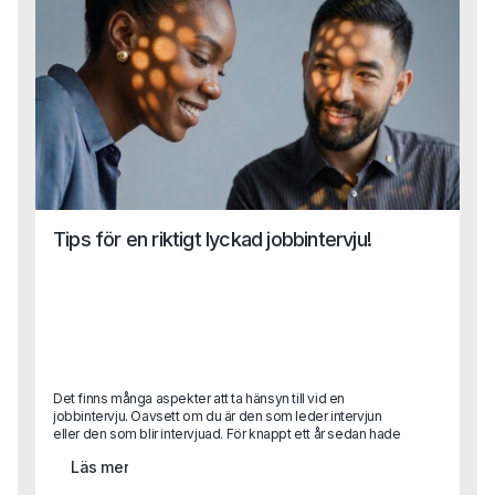
Tips för en riktigt lyckad jobbintervju!
Det finns många aspekter att ta hänsyn till vid en
jobbintervju. Oavsett om du är den som leder intervjun
eller den som blir intervjuad. För knappt ett år sedan hade
vi aldrig trott att en hel rekrytering skulle genomföras
Läs mer
digitalt. Men det gör vi. Och aspekterna att ta hänsyn till har
med det bara blivit fler! Helt plötsligt har andra saker