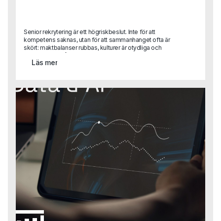
Senior rekrytering är ett högriskbeslut. Inte för att
kompetens saknas, utan för att sammanhanget ofta är
skört: maktbalanser rubbas, kulturer är otydliga och
förtroendet är lågt. I den här texten delar Gustaf Alvemo
Läs mer
konkreta lärdomar från uppdrag där employer branding,
personlig handpåläggning och mänskligt omdöme varit
helt avgörande och där processer, verktyg och AI varit
sekundära.