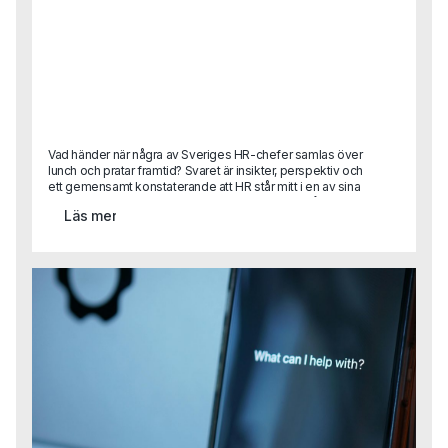
Vad händer när några av Sveriges HR-chefer samlas över
lunch och pratar framtid? Svaret är insikter, perspektiv och
ett gemensamt konstaterande att HR står mitt i en av sina
mest spännande (och utmanande) faser hittills.På Capas
Läs mer
rundabordslunch samlade vi ett utvalt gäng HR-ledare
med syftet att byta erfarenheter, dela best practice och
blicka framåt. Diskussionerna rörde sig mellan dagens
verklighet och framtidens behov från strategisk
kompetensförsörjning till AI, ledarskap, kultur och etik.Vi
summerar här de viktigaste insikterna från samtalen.För
dig som var med, tack för era reflektioner!För dig som inte
kunde delta, här kommer en glimt av vad som
diskuterades.