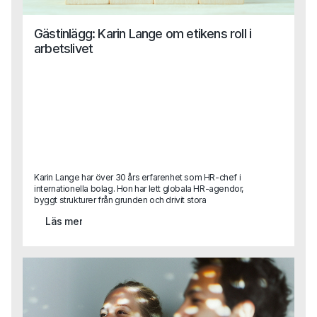
Gästinlägg: Karin Lange om etikens roll i
arbetslivet
Karin Lange har över 30 års erfarenhet som HR-chef i
internationella bolag. Hon har lett globala HR-agendor,
byggt strukturer från grunden och drivit stora
förändringsresor.I det här gästinlägget delar hon sina
Läs mer
reflektioner kring ett ämne som är mer aktuellt än
någonsin: etik och moral i arbetslivet.Vad händer när
värderingar bara blir ord på en vägg? Hur påverkar
ledarskap, kultur och individuella beslut den etiska
kompassen i ett företag? Och vilken roll spelar egentligen
HR?