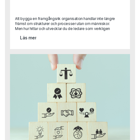
Att bygga en framgångsrik organisation handlar inte längre
främst om strukturer och processer utan om människor.
Men hur hittar och utvecklar du de ledare som verkligen
kan skapa tillit, engagemang och innovation? I en artikel
Läs mer
delar en av Capas grundare Sara Heimer med sig av
forskning och praktiska råd kring vad som skiljer
framgångsrikt ledarskap från gamla meriter på ett CV.