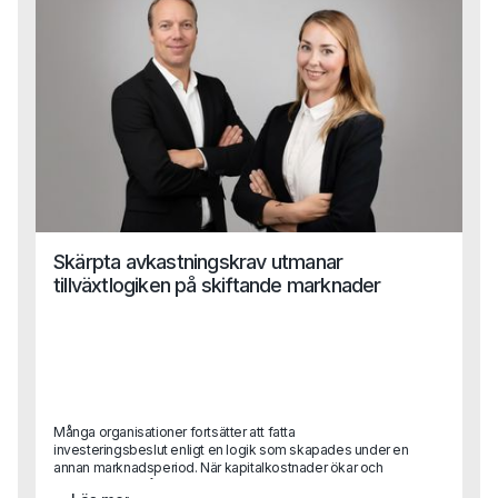
Skärpta avkastningskrav utmanar
tillväxtlogiken på skiftande marknader
Många organisationer fortsätter att fatta
investeringsbeslut enligt en logik som skapades under en
annan marknadsperiod. När kapitalkostnader ökar och
konkurrensen hårdnar blir konsekvensen ofta att tillväxt