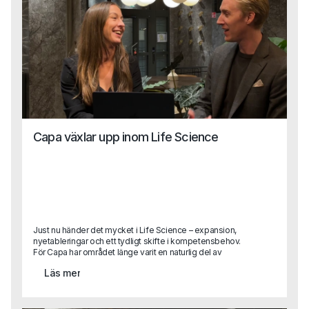
Karin för att lära känna henne lite bättre och höra mer om
hur hon ser på sin nya roll, vad som driver henne och vad
hon hoppas kunna bidra med på Capa.
Capa växlar upp inom Life Science
Just nu händer det mycket i Life Science – expansion,
nyetableringar och ett tydligt skifte i kompetensbehov.
För Capa har området länge varit en naturlig del av
verksamheten, men nu växlar vi upp. Med ett nytt,
Läs mer
dedikerat affärsområde och två erfarna rekryterare på
plats tar vi nästa steg i att stötta bolag som vill växa,
utvecklas och driva innovation inom Life Science.