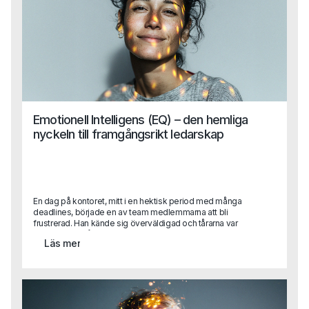
Emotionell Intelligens (EQ) – den hemliga
nyckeln till framgångsrikt ledarskap
En dag på kontoret, mitt i en hektisk period med många
deadlines, började en av team medlemmarna att bli
frustrerad. Han kände sig överväldigad och tårarna var
nära. Det var då en av hans kollegor, med en lugn och
Läs mer
empatisk hållning, närmade sig honom och sa: "Jag förstår
att det känns jobbigt just nu. Vi kan ta en paus och prata
igenom det." Detta var inte bara vänligt, utan också ett
exempel på hög emotionell intelligens. Kollegan förstod
situationen, kände igen den andra personens känslor och
erbjöd hjälp för att hantera dem.Den här berättelsen