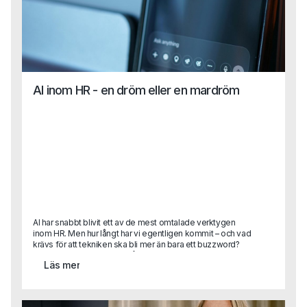
AI inom HR - en dröm eller en mardröm
AI har snabbt blivit ett av de mest omtalade verktygen
inom HR. Men hur långt har vi egentligen kommit – och vad
krävs för att tekniken ska bli mer än bara ett buzzword?
Karin Lange, med över 30 års erfarenhet som HR-chef i
Läs mer
internationella organisationer, har lett globala strategier,
byggt strukturer från grunden och drivit förändringsresor i
stor skala. I detta gästinlägg delar hon sina insikter om hur
AI kan frigöra tid, förbättra beslutsstöd och skapa