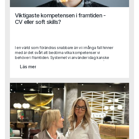
Viktigaste kompetensen i framtiden -
CV eller soft skills?
I en värld som förändras snabbare än vi i många fall hinner
med är det svårt att bedöma vilka kompetenser vi
behöver i framtiden. Systemet vi använder idag kanske
inte används imorgon och med stor sannolikhet är vår
Läs mer
viktigaste process automatiserad innan året är slut. Detta
skapar såklart stora utmaningar när vi rekryterar. Vilka
kompetenser ska vi prioritera och värdera högst?