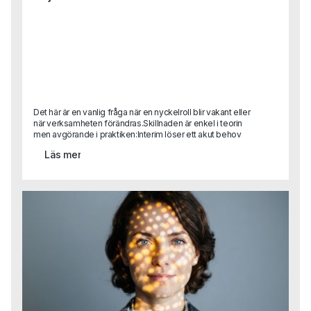
Det här är en vanlig fråga när en nyckelroll blir vakant eller
när verksamheten förändras.Skillnaden är enkel i teorin
men avgörande i praktiken:Interim löser ett akut behov
eller är helt avgörande i en transformationRekrytering
Läs mer
bygger för framtiden.Det handlar inte om vilket som är
bäst, utan om vad situationen kräver.