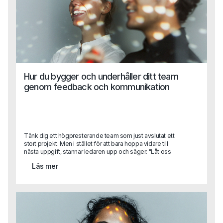
Hur du bygger och underhåller ditt team
genom feedback och kommunikation
Tänk dig ett högpresterande team som just avslutat ett
stort projekt. Men i stället för att bara hoppa vidare till
nästa uppgift, stannar ledaren upp och säger: "Låt oss
reflektera över vad vi gjorde bra och vad vi kan förbättra."
Läs mer
Det här feedback samtalet, genomtänkt och konstruktivt,
gör mer än att rätta till misstag – det skapar också en kultur
av ständig förbättring och engagemang. När feedback
ges på rätt sätt, blir det inte bara en möjlighet att korrigera
utan också att förstärka och utveckla det som fungerar.