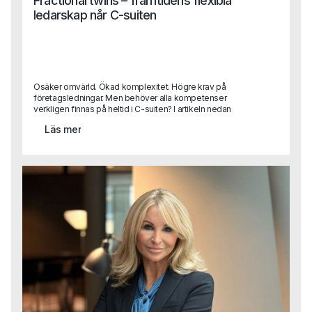
Fractional twins – framtidens flexibla
ledarskap når C-suiten
Osäker omvärld. Ökad komplexitet. Högre krav på
företagsledningar. Men behöver alla kompetenser
verkligen finnas på heltid i C-suiten? I artikeln nedan
beskriver Sara Heimer, en av Capas grundare, trenden
Läs mer
“fractional twinning” vilket handlar om hur erfarna
toppchefer kliver in i företag på deltid och skapar
flexibilitet, spets och strategisk kraft.