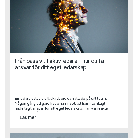
illustrerar varför emotionell intelligens är avgörande för
ledare. Det handlar inte bara om att fatta rätt beslut utan
om att förstå och hantera sina egna och andras känslor i
varje given situation.
Från passiv till aktiv ledare – hur du tar
ansvar för ditt eget ledarskap
En ledare satt vid sitt skrivbord och tittade på sitt team.
Någon gång tidigare hade han insett att han inte riktigt
hade tagit ansvar för sitt eget ledarskap. Han var reaktiv,
reagerade på situationer snarare än att förutse dem. Han
Läs mer
hade väntat på att förändringar skulle komma till honom,
men insåg nu att han behövde ta tag i saker själv. Det var
då han bestämde sig för att sluta vänta och börja agera –
inte för att han hade alla svar, utan för att han hade viljan att
driva den nödvändiga förändringen.