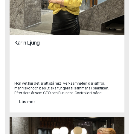
Karin Ljung
Hon vet hur det är att stå mitt i verksamheten där siffror,
människor och beslut ska fungera tillsammans i praktiken.
Efter flera år som CFO och Business Controller i både
stora koncerner och snabbväxande bolag kliver Karin nu
Läs mer
in som Business Area Lead på Capa.Med sin erfarenhet
från att själv ha suttit på kundsidan vet hon vad som
faktiskt krävs för att lyckas i en roll – och hur man hittar rätt
person för att göra det. Karins perspektiv blir ett värdefullt
tillskott i vårt arbete med att hjälpa företag förstå sina
verkliga behov, och samtidigt stötta våra konsulter i att nå
sin fulla potential ute hos kund.Vi tog en pratstund med