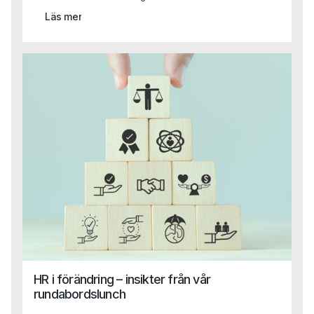
kvalificerade roller inom läkemedel, bioteknik och
Läs mer
medicinteknik och blir en viktig del i vår satsning på att
vara den självklara partnern inom Life Science, från
specialist till ledningsnivå. Tack vare Capas breda
kompetens även inom områden som HR, Legal och
Finance kan vi nu erbjuda en helhetslösning till Life
Science-bolag, oavsett funktion eller behov.
HR i förändring – insikter från vår
rundabordslunch