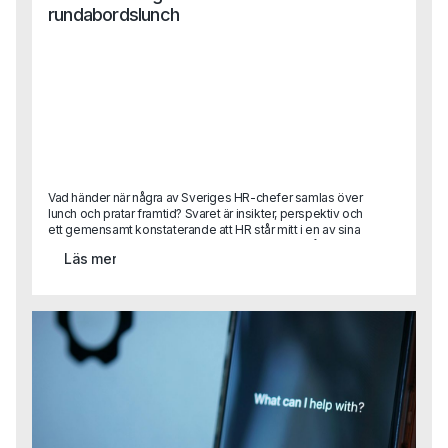
rundabordslunch
Vad händer när några av Sveriges HR-chefer samlas över
lunch och pratar framtid? Svaret är insikter, perspektiv och
ett gemensamt konstaterande att HR står mitt i en av sina
mest spännande (och utmanande) faser hittills.På Capas
Läs mer
rundabordslunch samlade vi ett utvalt gäng HR-ledare
med syftet att byta erfarenheter, dela best practice och
blicka framåt. Diskussionerna rörde sig mellan dagens
verklighet och framtidens behov från strategisk
kompetensförsörjning till AI, ledarskap, kultur och etik.Vi
summerar här de viktigaste insikterna från samtalen.För
dig som var med, tack för era reflektioner!För dig som inte
kunde delta, här kommer en glimt av vad som
diskuterades.