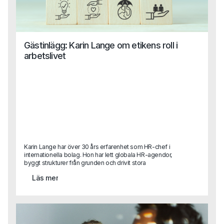
Gästinlägg: Karin Lange om etikens roll i
arbetslivet
Karin Lange har över 30 års erfarenhet som HR-chef i
internationella bolag. Hon har lett globala HR-agendor,
byggt strukturer från grunden och drivit stora
förändringsresor.I det här gästinlägget delar hon sina
Läs mer
reflektioner kring ett ämne som är mer aktuellt än
någonsin: etik och moral i arbetslivet.Vad händer när
värderingar bara blir ord på en vägg? Hur påverkar
ledarskap, kultur och individuella beslut den etiska
kompassen i ett företag? Och vilken roll spelar egentligen
HR?