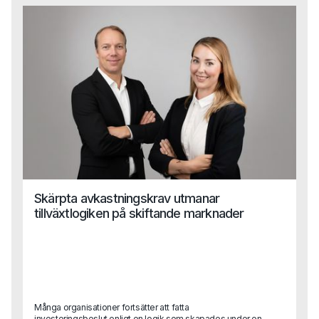
Skärpta avkastningskrav utmanar
tillväxtlogiken på skiftande marknader
Många organisationer fortsätter att fatta
investeringsbeslut enligt en logik som skapades under en