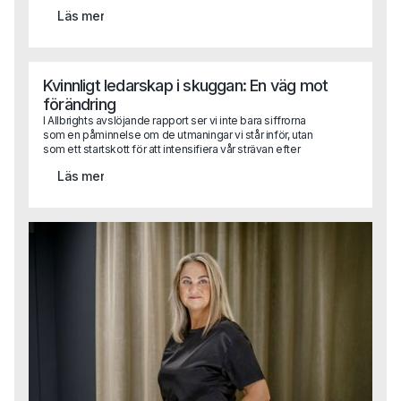
vi aldrig trott att en hel rekrytering skulle genomföras
Läs mer
digitalt. Men det gör vi. Och aspekterna att ta hänsyn till har
med det bara blivit fler! Helt plötsligt har andra saker
hamnat i fokus och förhoppningsvis kan den här texten
hjälpa dig att komma rätt.
Kvinnligt ledarskap i skuggan: En väg mot
förändring
I Allbrights avslöjande rapport ser vi inte bara siffrorna
som en påminnelse om de utmaningar vi står inför, utan
som ett startskott för att intensifiera vår strävan efter
jämställd representation i företagsledningar. Det är dags
Läs mer
att omsätta rapportens insikter i praktisk handling.