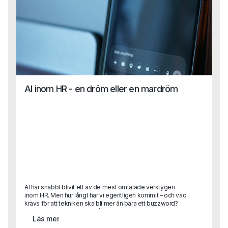
AI inom HR - en dröm eller en mardröm
AI har snabbt blivit ett av de mest omtalade verktygen
inom HR. Men hur långt har vi egentligen kommit – och vad
krävs för att tekniken ska bli mer än bara ett buzzword?
Karin Lange, med över 30 års erfarenhet som HR-chef i
Läs mer
internationella organisationer, har lett globala strategier,
byggt strukturer från grunden och drivit förändringsresor i