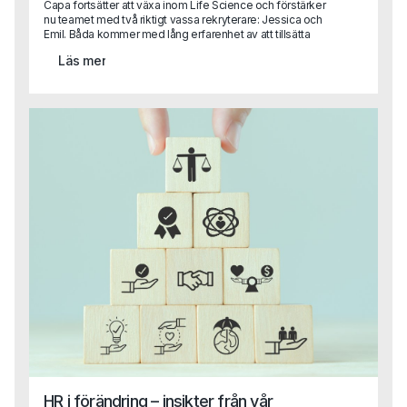
Capa fortsätter att växa inom Life Science och förstärker
nu teamet med två riktigt vassa rekryterare: Jessica och
Emil. Båda kommer med lång erfarenhet av att tillsätta
kvalificerade roller inom läkemedel, bioteknik och
Läs mer
medicinteknik och blir en viktig del i vår satsning på att
vara den självklara partnern inom Life Science, från
specialist till ledningsnivå. Tack vare Capas breda
kompetens även inom områden som HR, Legal och
Finance kan vi nu erbjuda en helhetslösning till Life
Science-bolag, oavsett funktion eller behov.
HR i förändring – insikter från vår