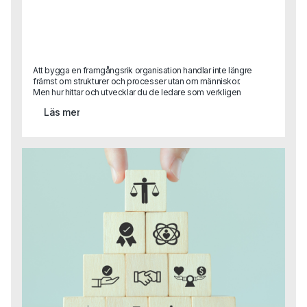
Att bygga en framgångsrik organisation handlar inte längre
främst om strukturer och processer utan om människor.
Men hur hittar och utvecklar du de ledare som verkligen
kan skapa tillit, engagemang och innovation? I en artikel
Läs mer
delar en av Capas grundare Sara Heimer med sig av
forskning och praktiska råd kring vad som skiljer
framgångsrikt ledarskap från gamla meriter på ett CV.