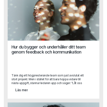
Hur du bygger och underhåller ditt team
genom feedback och kommunikation
Tänk dig ett högpresterande team som just avslutat ett
stort projekt. Men i stället för att bara hoppa vidare till
nästa uppgift, stannar ledaren upp och säger: "Låt oss
reflektera över vad vi gjorde bra och vad vi kan förbättra."
Läs mer
Det här feedback samtalet, genomtänkt och konstruktivt,
gör mer än att rätta till misstag – det skapar också en kultur
av ständig förbättring och engagemang. När feedback
ges på rätt sätt, blir det inte bara en möjlighet att korrigera
utan också att förstärka och utveckla det som fungerar.