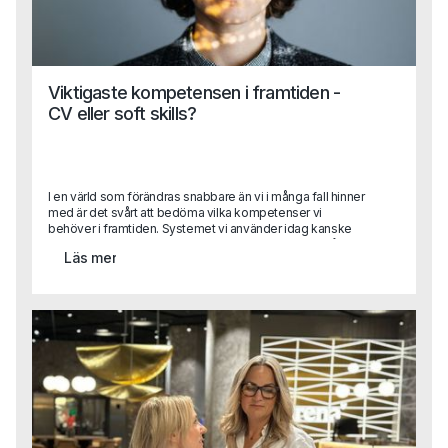
Viktigaste kompetensen i framtiden -
CV eller soft skills?
I en värld som förändras snabbare än vi i många fall hinner
med är det svårt att bedöma vilka kompetenser vi
behöver i framtiden. Systemet vi använder idag kanske
inte används imorgon och med stor sannolikhet är vår
Läs mer
viktigaste process automatiserad innan året är slut. Detta
skapar såklart stora utmaningar när vi rekryterar. Vilka
kompetenser ska vi prioritera och värdera högst?