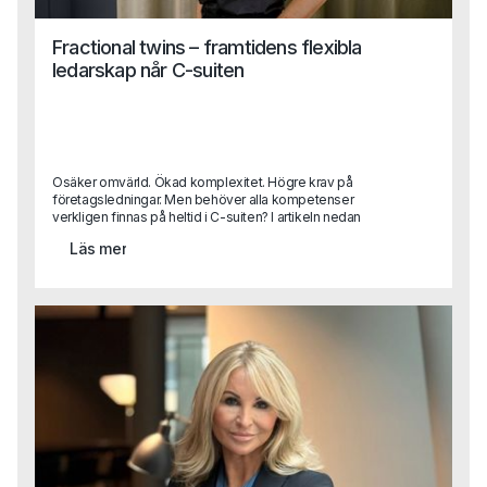
Fractional twins – framtidens flexibla
ledarskap når C-suiten
Osäker omvärld. Ökad komplexitet. Högre krav på
företagsledningar. Men behöver alla kompetenser
verkligen finnas på heltid i C-suiten? I artikeln nedan
beskriver Sara Heimer, en av Capas grundare, trenden
Läs mer
“fractional twinning” vilket handlar om hur erfarna
toppchefer kliver in i företag på deltid och skapar
flexibilitet, spets och strategisk kraft.