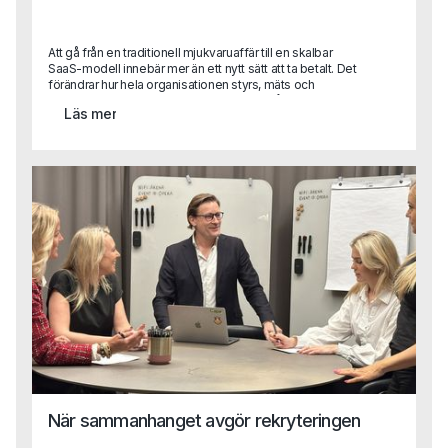
Att gå från en traditionell mjukvaruaffär till en skalbar
SaaS-modell innebär mer än ett nytt sätt att ta betalt. Det
förändrar hur hela organisationen styrs, mäts och
prioriterar.För CFO innebär det ett skifte från klassisk
Läs mer
uppföljning till att bli en central affärspartner i tillväxtresan
med ansvar för allt från datadrivna beslut till investeringar i
produkt och teknik.När vi pratade med Fredrik Grahn, CFO
på Stratsys, blev det tydligt att finansfunktionen kan spela
en avgörande roll i just den typen av transformation. I
intervjun delar han sina erfarenheter från arbetet med att
ställa om affären, bygga en mer datadriven organisation
och utveckla CFO-rollen i ett växande SaaS-bolag.
När sammanhanget avgör rekryteringen