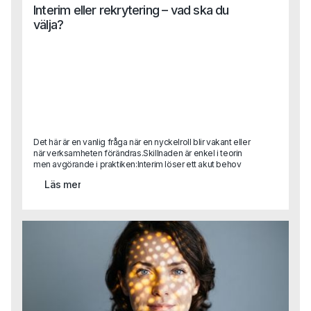
Interim eller rekrytering – vad ska du
välja?
Det här är en vanlig fråga när en nyckelroll blir vakant eller
när verksamheten förändras.Skillnaden är enkel i teorin
men avgörande i praktiken:Interim löser ett akut behov
eller är helt avgörande i en transformationRekrytering
Läs mer
bygger för framtiden.Det handlar inte om vilket som är
bäst, utan om vad situationen kräver.