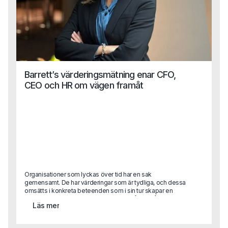
Barrett’s värderingsmätning enar CFO,
CEO och HR om vägen framåt
Organisationer som lyckas över tid har en sak
gemensamt. De har värderingar som är tydliga, och dessa
omsätts i konkreta beteenden som i sin tur skapar en
kultur som stödjer affären. Kultur är alltså inte något
Läs mer
abstrakt. Men det är svårt att förklara vad god kultur är.
Den uppstår när värderingar och beteenden ligger i linje
med det organisationen vill åstadkomma.