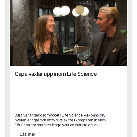
tillskott i vårt arbete med att hjälpa företag förstå sina
verkliga behov, och samtidigt stötta våra konsulter i att nå
sin fulla potential ute hos kund.Vi tog en pratstund med
Karin för att lära känna henne lite bättre och höra mer om
hur hon ser på sin nya roll, vad som driver henne och vad
hon hoppas kunna bidra med på Capa.
Capa växlar upp inom Life Science
Just nu händer det mycket i Life Science – expansion,
nyetableringar och ett tydligt skifte i kompetensbehov.
För Capa har området länge varit en naturlig del av
verksamheten, men nu växlar vi upp. Med ett nytt,
Läs mer
dedikerat affärsområde och två erfarna rekryterare på