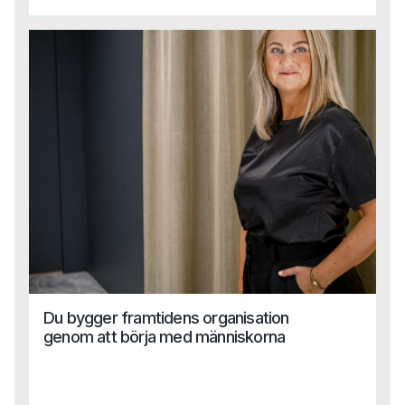
stor skala. I detta gästinlägg delar hon sina insikter om hur
AI kan frigöra tid, förbättra beslutsstöd och skapa
mervärde inom HR, men också vilka kulturella, tekniska
och organisatoriska hinder som ofta bromsar
utvecklingen.Vad gör man när AI-lösningen inte passar in i
verkligheten?Hur säkrar man tillit, kvalitet och tydliga mål i
en värld där allt ska gå snabbt?
Du bygger framtidens organisation
genom att börja med människorna