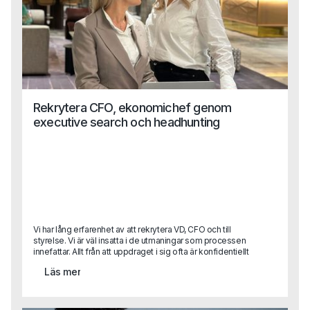
Rekrytera CFO, ekonomichef genom
executive search och headhunting
Vi har lång erfarenhet av att rekrytera VD, CFO och till
styrelse. Vi är väl insatta i de utmaningar som processen
innefattar. Allt från att uppdraget i sig ofta är konfidentiellt
till att attrahera de mest lämpade kandidaterna som ofta
Läs mer
redan sitter på en bra position. Dessutom vet vi att det
kräver en god förmåga till samordning mellan flera olika
intressenter i uppdraget - något vi är vana vid. Har det
plötsligt uppstått ett behov av en specialistkompetens?