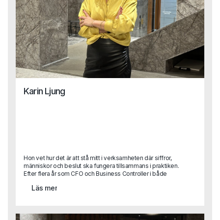
Karin Ljung
Hon vet hur det är att stå mitt i verksamheten där siffror,
människor och beslut ska fungera tillsammans i praktiken.
Efter flera år som CFO och Business Controller i både
stora koncerner och snabbväxande bolag kliver Karin nu
Läs mer
in som Business Area Lead på Capa.Med sin erfarenhet
från att själv ha suttit på kundsidan vet hon vad som
faktiskt krävs för att lyckas i en roll – och hur man hittar rätt
person för att göra det. Karins perspektiv blir ett värdefullt