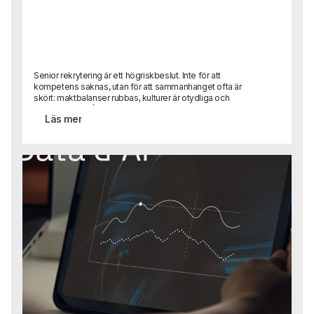
Senior rekrytering är ett högriskbeslut. Inte för att
kompetens saknas, utan för att sammanhanget ofta är
skört: maktbalanser rubbas, kulturer är otydliga och
förtroendet är lågt. I den här texten delar Gustaf Alvemo
Läs mer
konkreta lärdomar från uppdrag där employer branding,
personlig handpåläggning och mänskligt omdöme varit
helt avgörande och där processer, verktyg och AI varit
sekundära.