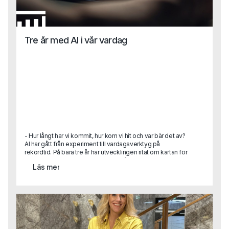
Tre år med AI i vår vardag
- Hur långt har vi kommit, hur kom vi hit och var bär det av?
AI har gått från experiment till vardagsverktyg på
rekordtid. På bara tre år har utvecklingen ritat om kartan för
hur vi arbetar, fattar beslut och ser på teknikens roll i
Läs mer
samhället. Hur hamnade vi här, vad har egentligen hänt
under ytan och vart är vi på väg nu när tempot fortsätter att
accelerera? Här är en sammanhållen tillbakablick på tre år
som redan förändrat mer än många vågat förutspå.