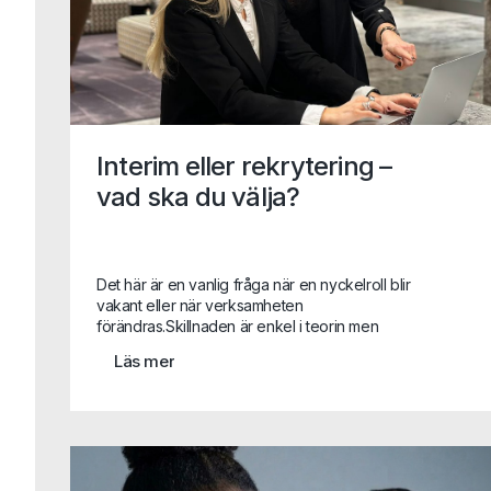
Interim eller rekrytering –
vad ska du välja?
Det här är en vanlig fråga när en nyckelroll blir
vakant eller när verksamheten
förändras.Skillnaden är enkel i teorin men
avgörande i praktiken:Interim löser ett akut
Läs mer
behov eller är helt avgörande i en
transformationRekrytering bygger för
framtiden.Det handlar inte om vilket som är
bäst, utan om vad situationen kräver.