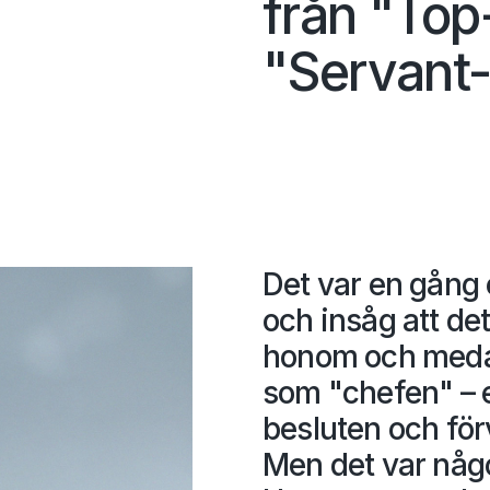
från "Top
"Servant
Det var en gång 
och insåg att det
honom och medar
som "chefen" – 
besluten och förv
Men det var någo