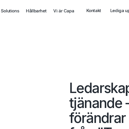
Kontakt
Lediga u
 Solutions
Hållbarhet
Vi är Capa
Ledarska
tjänande 
förändrar 