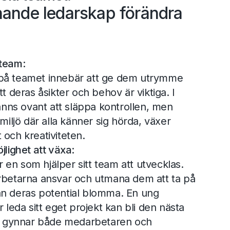
nande ledarskap förändra
 team:
a på teamet innebär att ge dem utrymme
att deras åsikter och behov är viktiga. I
nns ovant att släppa kontrollen, men
iljö där alla känner sig hörda, växer
ch kreativiteten.
lighet att växa:
 en som hjälper sitt team att utvecklas.
betarna ansvar och utmana dem att ta på
man deras potential blomma. En ung
leda sitt eget projekt kan bli den nästa
m gynnar både medarbetaren och