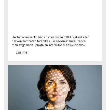
Det här är en vanlig fråga när en nyckelroll blir vakant eller
när verksamheten förändras.Skillnaden är enkel i teorin
men avgörande i praktiken:Interim löser ett akut behov
eller är helt avgörande i en transformationRekrytering
Läs mer
bygger för framtiden.Det handlar inte om vilket som är
bäst, utan om vad situationen kräver.