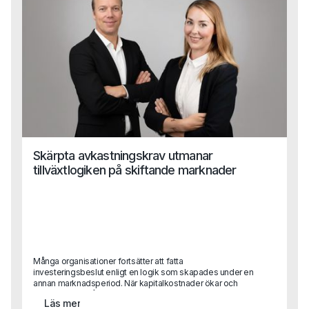
Skärpta avkastningskrav utmanar
tillväxtlogiken på skiftande marknader
Många organisationer fortsätter att fatta
investeringsbeslut enligt en logik som skapades under en
annan marknadsperiod. När kapitalkostnader ökar och
konkurrensen hårdnar blir konsekvensen ofta att tillväxt
Läs mer
inte längre leder till lönsamhet.