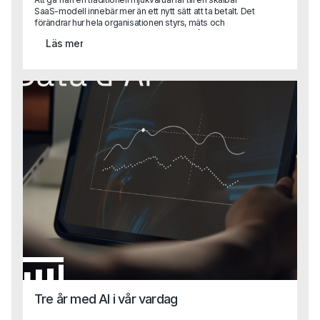
SaaS-modell innebär mer än ett nytt sätt att ta betalt. Det
förändrar hur hela organisationen styrs, mäts och
prioriterar.För CFO innebär det ett skifte från klassisk
Läs mer
uppföljning till att bli en central affärspartner i tillväxtresan
med ansvar för allt från datadrivna beslut till investeringar i
produkt och teknik.När vi pratade med Fredrik Grahn, CFO
på Stratsys, blev det tydligt att finansfunktionen kan spela
en avgörande roll i just den typen av transformation. I
intervjun delar han sina erfarenheter från arbetet med att
ställa om affären, bygga en mer datadriven organisation
och utveckla CFO-rollen i ett växande SaaS-bolag.
Tre år med AI i vår vardag