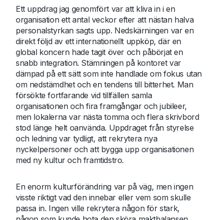
Ett uppdrag jag genomfört var att kliva in i en
organisation ett antal veckor efter att nästan halva
personalstyrkan sagts upp. Nedskärningen var en
direkt följd av ett internationellt uppköp, där en
global koncern hade tagit över och påbörjat en
snabb integration. Stämningen på kontoret var
dämpad på ett sätt som inte handlade om fokus utan
om nedstämdhet och en tendens till bitterhet. Man
försökte fortfarande vid tillfällen samla
organisationen och fira framgångar och jubileer,
men lokalerna var nästa tomma och flera skrivbord
stod länge helt oanvända. Uppdraget från styrelse
och ledning var tydligt, att rekrytera nya
nyckelpersoner och att bygga upp organisationen
med ny kultur och framtidstro.
En enorm kulturförändring var på väg, men ingen
visste riktigt vad den innebar eller vem som skulle
passa in. Ingen ville rekrytera någon för stark,
någon som kunde hota den sköra maktbalansen.