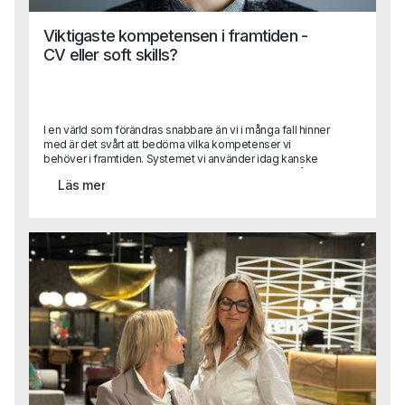
Viktigaste kompetensen i framtiden -
CV eller soft skills?
I en värld som förändras snabbare än vi i många fall hinner
med är det svårt att bedöma vilka kompetenser vi
behöver i framtiden. Systemet vi använder idag kanske
inte används imorgon och med stor sannolikhet är vår
Läs mer
viktigaste process automatiserad innan året är slut. Detta
skapar såklart stora utmaningar när vi rekryterar. Vilka
kompetenser ska vi prioritera och värdera högst?