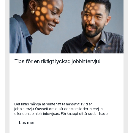
Tips för en riktigt lyckad jobbintervju!
Det finns många aspekter att ta hänsyn till vid en
jobbintervju. Oavsett om du är den som leder intervjun
eller den som blir intervjuad. För knappt ett år sedan hade
vi aldrig trott att en hel rekrytering skulle genomföras
Läs mer
digitalt. Men det gör vi. Och aspekterna att ta hänsyn till har
med det bara blivit fler! Helt plötsligt har andra saker
hamnat i fokus och förhoppningsvis kan den här texten