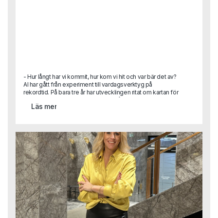
- Hur långt har vi kommit, hur kom vi hit och var bär det av?
AI har gått från experiment till vardagsverktyg på
rekordtid. På bara tre år har utvecklingen ritat om kartan för
hur vi arbetar, fattar beslut och ser på teknikens roll i
Läs mer
samhället. Hur hamnade vi här, vad har egentligen hänt
under ytan och vart är vi på väg nu när tempot fortsätter att
accelerera? Här är en sammanhållen tillbakablick på tre år
som redan förändrat mer än många vågat förutspå.