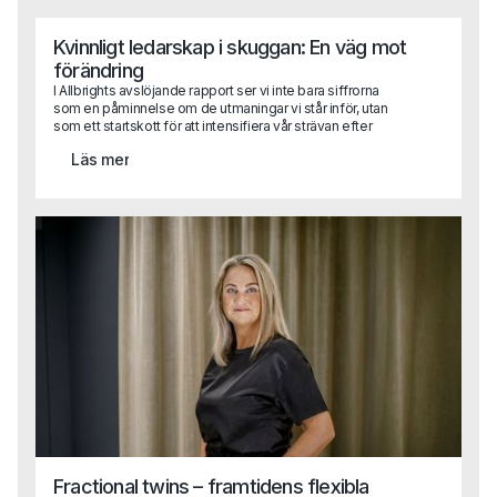
hjälpa dig att komma rätt.
Kvinnligt ledarskap i skuggan: En väg mot
förändring
I Allbrights avslöjande rapport ser vi inte bara siffrorna
som en påminnelse om de utmaningar vi står inför, utan
som ett startskott för att intensifiera vår strävan efter
jämställd representation i företagsledningar. Det är dags
Läs mer
att omsätta rapportens insikter i praktisk handling.
Fractional twins – framtidens flexibla