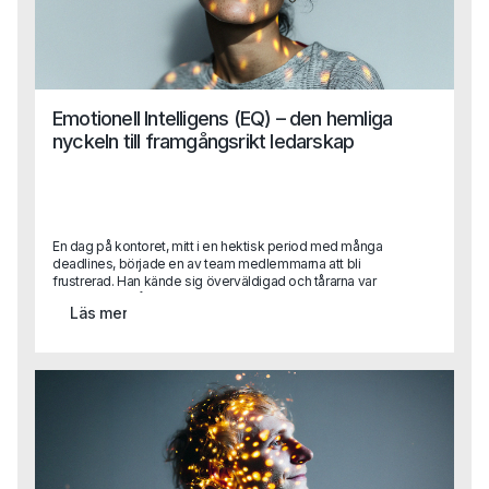
Emotionell Intelligens (EQ) – den hemliga
nyckeln till framgångsrikt ledarskap
En dag på kontoret, mitt i en hektisk period med många
deadlines, började en av team medlemmarna att bli
frustrerad. Han kände sig överväldigad och tårarna var
nära. Det var då en av hans kollegor, med en lugn och
Läs mer
empatisk hållning, närmade sig honom och sa: "Jag förstår
att det känns jobbigt just nu. Vi kan ta en paus och prata
igenom det." Detta var inte bara vänligt, utan också ett
exempel på hög emotionell intelligens. Kollegan förstod
situationen, kände igen den andra personens känslor och
erbjöd hjälp för att hantera dem.Den här berättelsen
illustrerar varför emotionell intelligens är avgörande för
ledare. Det handlar inte bara om att fatta rätt beslut utan
om att förstå och hantera sina egna och andras känslor i
varje given situation.