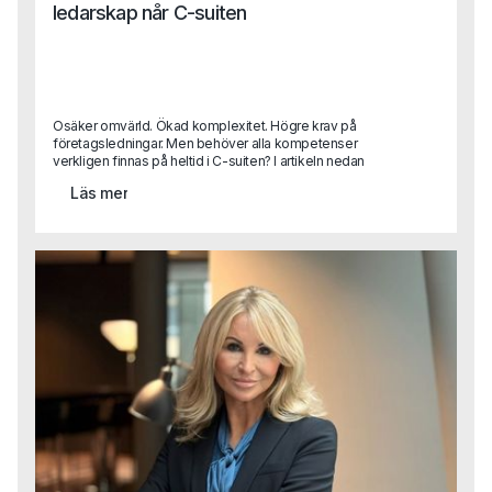
ledarskap når C-suiten
Osäker omvärld. Ökad komplexitet. Högre krav på
företagsledningar. Men behöver alla kompetenser
verkligen finnas på heltid i C-suiten? I artikeln nedan
beskriver Sara Heimer, en av Capas grundare, trenden
Läs mer
“fractional twinning” vilket handlar om hur erfarna
toppchefer kliver in i företag på deltid och skapar
flexibilitet, spets och strategisk kraft.