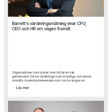
Barrett’s värderingsmätning enar CFO,
CEO och HR om vägen framåt
Organisationer som lyckas över tid har en sak
gemensamt. De har värderingar som är tydliga, och dessa
omsätts i konkreta beteenden som i sin tur skapar en
kultur som stödjer affären. Kultur är alltså inte något
Läs mer
abstrakt. Men det är svårt att förklara vad god kultur är.
Den uppstår när värderingar och beteenden ligger i linje
med det organisationen vill åstadkomma.