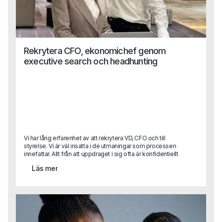
Rekrytera CFO, ekonomichef genom
executive search och headhunting
Vi har lång erfarenhet av att rekrytera VD, CFO och till
styrelse. Vi är väl insatta i de utmaningar som processen
innefattar. Allt från att uppdraget i sig ofta är konfidentiellt
till att attrahera de mest lämpade kandidaterna som ofta
Läs mer
redan sitter på en bra position. Dessutom vet vi att det
kräver en god förmåga till samordning mellan flera olika
intressenter i uppdraget - något vi är vana vid. Har det
plötsligt uppstått ett behov av en specialistkompetens?
Hör av dig till oss!