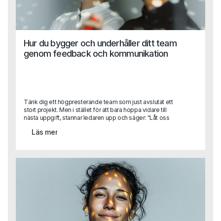
Hur du bygger och underhåller ditt team
genom feedback och kommunikation
Tänk dig ett högpresterande team som just avslutat ett
stort projekt. Men i stället för att bara hoppa vidare till
nästa uppgift, stannar ledaren upp och säger: "Låt oss
reflektera över vad vi gjorde bra och vad vi kan förbättra."
Läs mer
Det här feedback samtalet, genomtänkt och konstruktivt,
gör mer än att rätta till misstag – det skapar också en kultur
av ständig förbättring och engagemang. När feedback
ges på rätt sätt, blir det inte bara en möjlighet att korrigera
utan också att förstärka och utveckla det som fungerar.