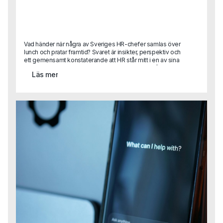
Vad händer när några av Sveriges HR-chefer samlas över
lunch och pratar framtid? Svaret är insikter, perspektiv och
ett gemensamt konstaterande att HR står mitt i en av sina
mest spännande (och utmanande) faser hittills.På Capas
Läs mer
rundabordslunch samlade vi ett utvalt gäng HR-ledare
med syftet att byta erfarenheter, dela best practice och
blicka framåt. Diskussionerna rörde sig mellan dagens
verklighet och framtidens behov från strategisk
kompetensförsörjning till AI, ledarskap, kultur och etik.Vi
summerar här de viktigaste insikterna från samtalen.För
dig som var med, tack för era reflektioner!För dig som inte
kunde delta, här kommer en glimt av vad som
diskuterades.