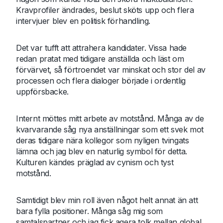
Kravprofiler ändrades, beslut sköts upp och flera
intervjuer blev en politisk förhandling.
Det var tufft att attrahera kandidater. Vissa hade
redan pratat med tidigare anställda och läst om
förvärvet, så förtroendet var minskat och stor del av
processen och flera dialoger började i ordentlig
uppförsbacke.
Internt möttes mitt arbete av motstånd. Många av de
kvarvarande såg nya anställningar som ett svek mot
deras tidigare nära kollegor som nyligen tvingats
lämna och jag blev en naturlig symbol för detta.
Kulturen kändes präglad av cynism och tyst
motstånd.
Samtidigt blev min roll även något helt annat än att
bara fylla positioner. Många såg mig som
samtalspartner och jag fick agera tolk mellan global