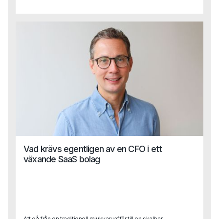
Vad krävs egentligen av en CFO i ett
växande SaaS bolag
Att gå från en traditionell mjukvaruaffär till en skalbar