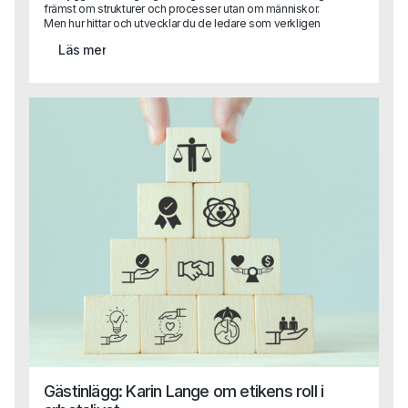
främst om strukturer och processer utan om människor.
Men hur hittar och utvecklar du de ledare som verkligen
kan skapa tillit, engagemang och innovation? I en artikel
Läs mer
delar en av Capas grundare Sara Heimer med sig av
forskning och praktiska råd kring vad som skiljer
framgångsrikt ledarskap från gamla meriter på ett CV.
Gästinlägg: Karin Lange om etikens roll i