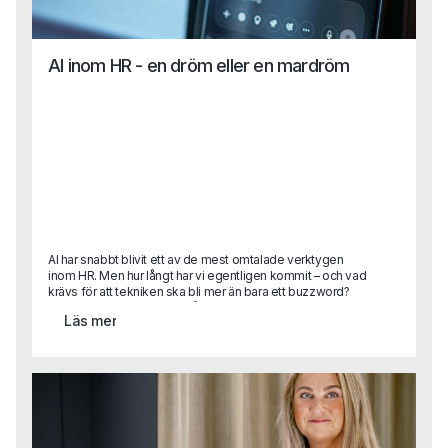
AI inom HR - en dröm eller en mardröm
AI har snabbt blivit ett av de mest omtalade verktygen
inom HR. Men hur långt har vi egentligen kommit – och vad
krävs för att tekniken ska bli mer än bara ett buzzword?
Karin Lange, med över 30 års erfarenhet som HR-chef i
Läs mer
internationella organisationer, har lett globala strategier,
byggt strukturer från grunden och drivit förändringsresor i
stor skala. I detta gästinlägg delar hon sina insikter om hur
AI kan frigöra tid, förbättra beslutsstöd och skapa
mervärde inom HR, men också vilka kulturella, tekniska
och organisatoriska hinder som ofta bromsar
utvecklingen.Vad gör man när AI-lösningen inte passar in i
verkligheten?Hur säkrar man tillit, kvalitet och tydliga mål i