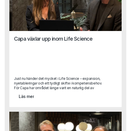
Capa växlar upp inom Life Science
Just nu händer det mycket i Life Science – expansion,
nyetableringar och ett tydligt skifte i kompetensbehov.
För Capa har området länge varit en naturlig del av
verksamheten, men nu växlar vi upp. Med ett nytt,
Läs mer
dedikerat affärsområde och två erfarna rekryterare på
plats tar vi nästa steg i att stötta bolag som vill växa,
utvecklas och driva innovation inom Life Science.