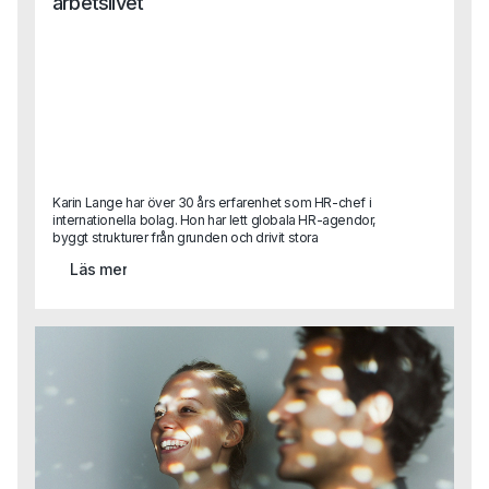
arbetslivet
Karin Lange har över 30 års erfarenhet som HR-chef i
internationella bolag. Hon har lett globala HR-agendor,
byggt strukturer från grunden och drivit stora
förändringsresor.I det här gästinlägget delar hon sina
Läs mer
reflektioner kring ett ämne som är mer aktuellt än
någonsin: etik och moral i arbetslivet.Vad händer när
värderingar bara blir ord på en vägg? Hur påverkar
ledarskap, kultur och individuella beslut den etiska
kompassen i ett företag? Och vilken roll spelar egentligen
HR?