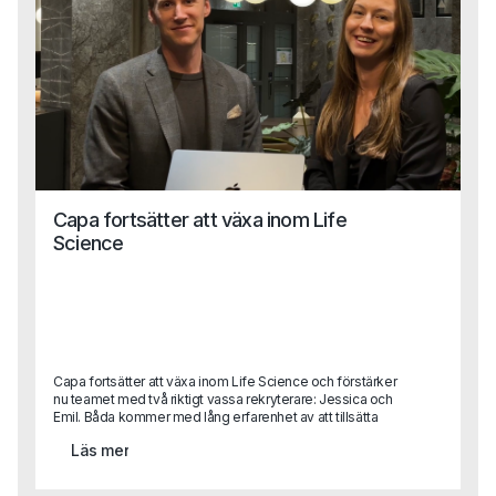
Capa fortsätter att växa inom Life
Science
Capa fortsätter att växa inom Life Science och förstärker
nu teamet med två riktigt vassa rekryterare: Jessica och
Emil. Båda kommer med lång erfarenhet av att tillsätta
kvalificerade roller inom läkemedel, bioteknik och
Läs mer
medicinteknik och blir en viktig del i vår satsning på att
vara den självklara partnern inom Life Science, från
specialist till ledningsnivå. Tack vare Capas breda