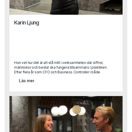
Karin Ljung
Hon vet hur det är att stå mitt i verksamheten där siffror,
människor och beslut ska fungera tillsammans i praktiken.
Efter flera år som CFO och Business Controller i både
stora koncerner och snabbväxande bolag kliver Karin nu
Läs mer
in som Business Area Lead på Capa.Med sin erfarenhet
från att själv ha suttit på kundsidan vet hon vad som
faktiskt krävs för att lyckas i en roll – och hur man hittar rätt
person för att göra det. Karins perspektiv blir ett värdefullt
tillskott i vårt arbete med att hjälpa företag förstå sina
verkliga behov, och samtidigt stötta våra konsulter i att nå
sin fulla potential ute hos kund.Vi tog en pratstund med
Karin för att lära känna henne lite bättre och höra mer om
hur hon ser på sin nya roll, vad som driver henne och vad
hon hoppas kunna bidra med på Capa.