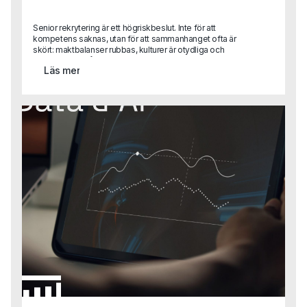
Senior rekrytering är ett högriskbeslut. Inte för att
kompetens saknas, utan för att sammanhanget ofta är
skört: maktbalanser rubbas, kulturer är otydliga och
förtroendet är lågt. I den här texten delar Gustaf Alvemo
Läs mer
konkreta lärdomar från uppdrag där employer branding,
personlig handpåläggning och mänskligt omdöme varit
helt avgörande och där processer, verktyg och AI varit
sekundära.