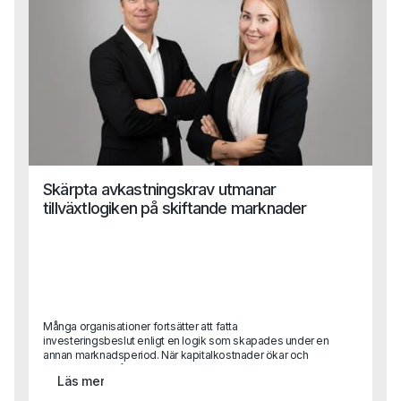
Skärpta avkastningskrav utmanar
tillväxtlogiken på skiftande marknader
Många organisationer fortsätter att fatta
investeringsbeslut enligt en logik som skapades under en
annan marknadsperiod. När kapitalkostnader ökar och
konkurrensen hårdnar blir konsekvensen ofta att tillväxt
Läs mer
inte längre leder till lönsamhet.