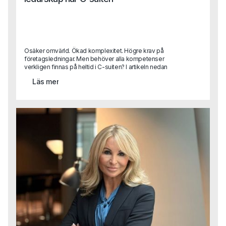
Osäker omvärld. Ökad komplexitet. Högre krav på
företagsledningar. Men behöver alla kompetenser
verkligen finnas på heltid i C-suiten? I artikeln nedan
beskriver Sara Heimer, en av Capas grundare, trenden
Läs mer
“fractional twinning” vilket handlar om hur erfarna
toppchefer kliver in i företag på deltid och skapar
flexibilitet, spets och strategisk kraft.