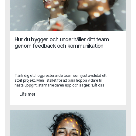
Hur du bygger och underhåller ditt team
genom feedback och kommunikation
Tänk dig ett högpresterande team som just avslutat ett
stort projekt. Men i stället för att bara hoppa vidare till
nästa uppgift, stannar ledaren upp och säger: "Låt oss
reflektera över vad vi gjorde bra och vad vi kan förbättra."
Läs mer
Det här feedback samtalet, genomtänkt och konstruktivt,
gör mer än att rätta till misstag – det skapar också en kultur
av ständig förbättring och engagemang. När feedback
ges på rätt sätt, blir det inte bara en möjlighet att korrigera
utan också att förstärka och utveckla det som fungerar.