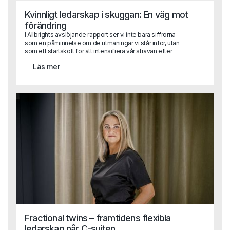
hjälpa dig att komma rätt.
Kvinnligt ledarskap i skuggan: En väg mot
förändring
I Allbrights avslöjande rapport ser vi inte bara siffrorna
som en påminnelse om de utmaningar vi står inför, utan
som ett startskott för att intensifiera vår strävan efter
jämställd representation i företagsledningar. Det är dags
Läs mer
att omsätta rapportens insikter i praktisk handling.
Fractional twins – framtidens flexibla
ledarskap når C-suiten