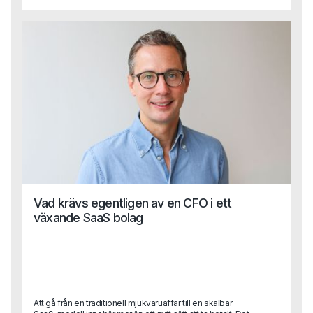
Vad krävs egentligen av en CFO i ett
växande SaaS bolag
Att gå från en traditionell mjukvaruaffär till en skalbar