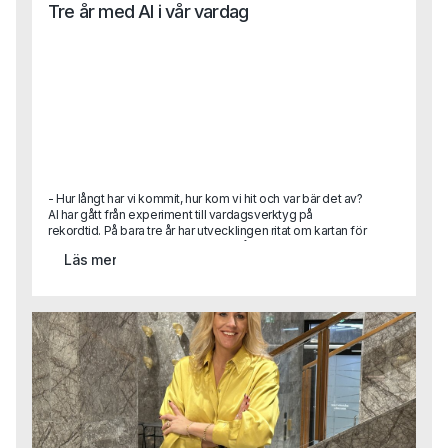
Tre år med AI i vår vardag
- Hur långt har vi kommit, hur kom vi hit och var bär det av?
AI har gått från experiment till vardagsverktyg på
rekordtid. På bara tre år har utvecklingen ritat om kartan för
hur vi arbetar, fattar beslut och ser på teknikens roll i
Läs mer
samhället. Hur hamnade vi här, vad har egentligen hänt
under ytan och vart är vi på väg nu när tempot fortsätter att
accelerera? Här är en sammanhållen tillbakablick på tre år
som redan förändrat mer än många vågat förutspå.