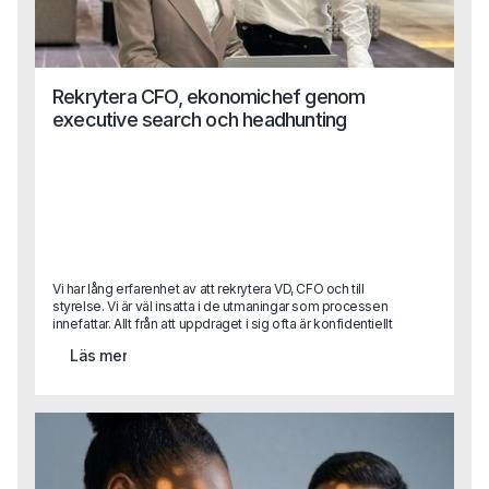
Rekrytera CFO, ekonomichef genom
executive search och headhunting
Vi har lång erfarenhet av att rekrytera VD, CFO och till
styrelse. Vi är väl insatta i de utmaningar som processen
innefattar. Allt från att uppdraget i sig ofta är konfidentiellt
till att attrahera de mest lämpade kandidaterna som ofta
Läs mer
redan sitter på en bra position. Dessutom vet vi att det
kräver en god förmåga till samordning mellan flera olika
intressenter i uppdraget - något vi är vana vid. Har det
plötsligt uppstått ett behov av en specialistkompetens?
Hör av dig till oss!