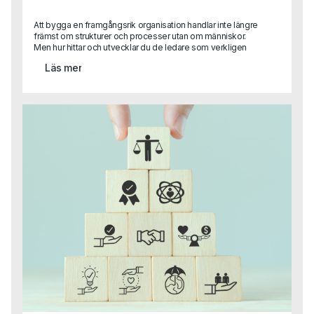
Att bygga en framgångsrik organisation handlar inte längre
främst om strukturer och processer utan om människor.
Men hur hittar och utvecklar du de ledare som verkligen
kan skapa tillit, engagemang och innovation? I en artikel
Läs mer
delar en av Capas grundare Sara Heimer med sig av
forskning och praktiska råd kring vad som skiljer
framgångsrikt ledarskap från gamla meriter på ett CV.