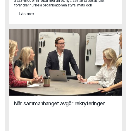
SaaS-modell innebär mer än ett nytt sätt att ta betalt. Det
förändrar hur hela organisationen styrs, mäts och
prioriterar.För CFO innebär det ett skifte från klassisk
Läs mer
uppföljning till att bli en central affärspartner i tillväxtresan
med ansvar för allt från datadrivna beslut till investeringar i
produkt och teknik.När vi pratade med Fredrik Grahn, CFO
på Stratsys, blev det tydligt att finansfunktionen kan spela
en avgörande roll i just den typen av transformation. I
intervjun delar han sina erfarenheter från arbetet med att
ställa om affären, bygga en mer datadriven organisation
och utveckla CFO-rollen i ett växande SaaS-bolag.
När sammanhanget avgör rekryteringen