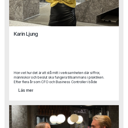
Karin Ljung
Hon vet hur det är att stå mitt i verksamheten där siffror,
människor och beslut ska fungera tillsammans i praktiken.
Efter flera år som CFO och Business Controller i både
stora koncerner och snabbväxande bolag kliver Karin nu
Läs mer
in som Business Area Lead på Capa.Med sin erfarenhet
från att själv ha suttit på kundsidan vet hon vad som
faktiskt krävs för att lyckas i en roll – och hur man hittar rätt
person för att göra det. Karins perspektiv blir ett värdefullt
tillskott i vårt arbete med att hjälpa företag förstå sina
verkliga behov, och samtidigt stötta våra konsulter i att nå
sin fulla potential ute hos kund.Vi tog en pratstund med
Karin för att lära känna henne lite bättre och höra mer om
hur hon ser på sin nya roll, vad som driver henne och vad