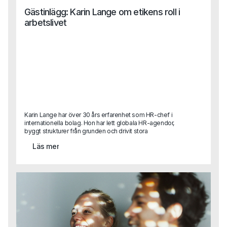
Gästinlägg: Karin Lange om etikens roll i
arbetslivet
Karin Lange har över 30 års erfarenhet som HR-chef i
internationella bolag. Hon har lett globala HR-agendor,
byggt strukturer från grunden och drivit stora
förändringsresor.I det här gästinlägget delar hon sina
Läs mer
reflektioner kring ett ämne som är mer aktuellt än
någonsin: etik och moral i arbetslivet.Vad händer när
värderingar bara blir ord på en vägg? Hur påverkar
ledarskap, kultur och individuella beslut den etiska
kompassen i ett företag? Och vilken roll spelar egentligen
HR?