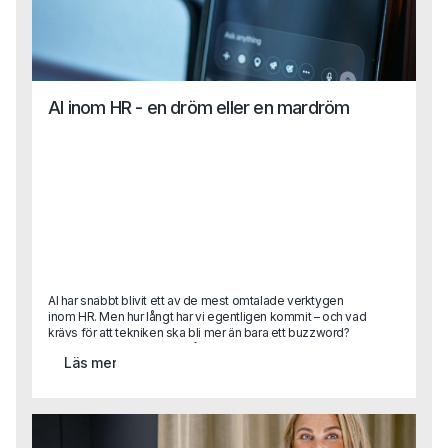
AI inom HR - en dröm eller en mardröm
AI har snabbt blivit ett av de mest omtalade verktygen
inom HR. Men hur långt har vi egentligen kommit – och vad
krävs för att tekniken ska bli mer än bara ett buzzword?
Karin Lange, med över 30 års erfarenhet som HR-chef i
Läs mer
internationella organisationer, har lett globala strategier,
byggt strukturer från grunden och drivit förändringsresor i
stor skala. I detta gästinlägg delar hon sina insikter om hur
AI kan frigöra tid, förbättra beslutsstöd och skapa
mervärde inom HR, men också vilka kulturella, tekniska
och organisatoriska hinder som ofta bromsar