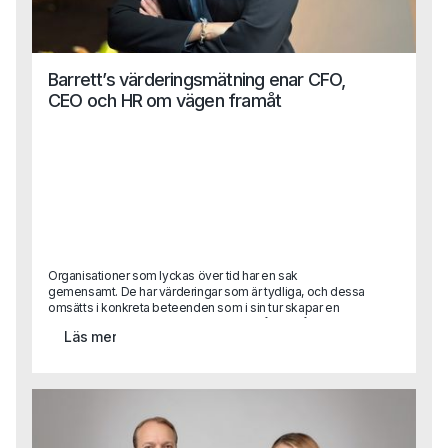
Barrett’s värderingsmätning enar CFO,
CEO och HR om vägen framåt
Organisationer som lyckas över tid har en sak
gemensamt. De har värderingar som är tydliga, och dessa
omsätts i konkreta beteenden som i sin tur skapar en
kultur som stödjer affären. Kultur är alltså inte något
Läs mer
abstrakt. Men det är svårt att förklara vad god kultur är.
Den uppstår när värderingar och beteenden ligger i linje
med det organisationen vill åstadkomma.