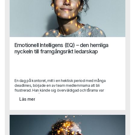
Emotionell Intelligens (EQ) – den hemliga
nyckeln till framgångsrikt ledarskap
En dag på kontoret, mitt i en hektisk period med många
deadlines, började en av team medlemmarna att bli
frustrerad. Han kände sig överväldigad och tårarna var
nära. Det var då en av hans kollegor, med en lugn och
Läs mer
empatisk hållning, närmade sig honom och sa: "Jag förstår
att det känns jobbigt just nu. Vi kan ta en paus och prata
igenom det." Detta var inte bara vänligt, utan också ett
exempel på hög emotionell intelligens. Kollegan förstod
situationen, kände igen den andra personens känslor och
erbjöd hjälp för att hantera dem.Den här berättelsen
illustrerar varför emotionell intelligens är avgörande för
ledare. Det handlar inte bara om att fatta rätt beslut utan