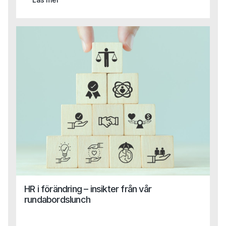
medicinteknik och blir en viktig del i vår satsning på att
vara den självklara partnern inom Life Science, från
specialist till ledningsnivå. Tack vare Capas breda
kompetens även inom områden som HR, Legal och
Finance kan vi nu erbjuda en helhetslösning till Life
Science-bolag, oavsett funktion eller behov.
HR i förändring – insikter från vår
rundabordslunch