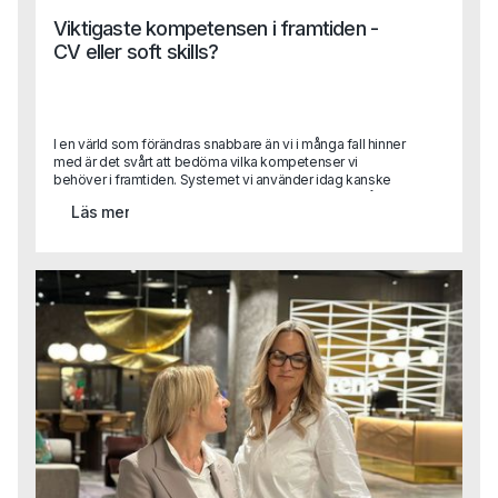
Viktigaste kompetensen i framtiden -
CV eller soft skills?
I en värld som förändras snabbare än vi i många fall hinner
med är det svårt att bedöma vilka kompetenser vi
behöver i framtiden. Systemet vi använder idag kanske
inte används imorgon och med stor sannolikhet är vår
Läs mer
viktigaste process automatiserad innan året är slut. Detta
skapar såklart stora utmaningar när vi rekryterar. Vilka
kompetenser ska vi prioritera och värdera högst?