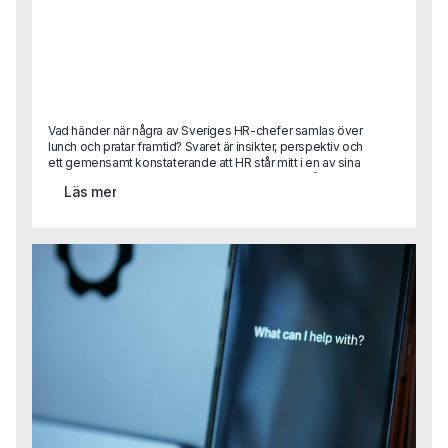
Vad händer när några av Sveriges HR-chefer samlas över
lunch och pratar framtid? Svaret är insikter, perspektiv och
ett gemensamt konstaterande att HR står mitt i en av sina
mest spännande (och utmanande) faser hittills.På Capas
Läs mer
rundabordslunch samlade vi ett utvalt gäng HR-ledare
med syftet att byta erfarenheter, dela best practice och
blicka framåt. Diskussionerna rörde sig mellan dagens
verklighet och framtidens behov från strategisk
kompetensförsörjning till AI, ledarskap, kultur och etik.Vi
summerar här de viktigaste insikterna från samtalen.För
dig som var med, tack för era reflektioner!För dig som inte
kunde delta, här kommer en glimt av vad som
diskuterades.