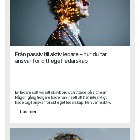
om att förstå och hantera sina egna och andras känslor i
varje given situation.
Från passiv till aktiv ledare – hur du tar
ansvar för ditt eget ledarskap
En ledare satt vid sitt skrivbord och tittade på sitt team.
Någon gång tidigare hade han insett att han inte riktigt
hade tagit ansvar för sitt eget ledarskap. Han var reaktiv,
reagerade på situationer snarare än att förutse dem. Han
Läs mer
hade väntat på att förändringar skulle komma till honom,
men insåg nu att han behövde ta tag i saker själv. Det var
då han bestämde sig för att sluta vänta och börja agera –
inte för att han hade alla svar, utan för att han hade viljan att
driva den nödvändiga förändringen.