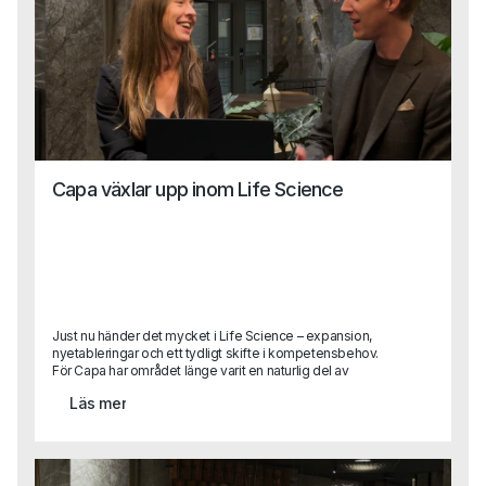
hon hoppas kunna bidra med på Capa.
Capa växlar upp inom Life Science
Just nu händer det mycket i Life Science – expansion,
nyetableringar och ett tydligt skifte i kompetensbehov.
För Capa har området länge varit en naturlig del av
verksamheten, men nu växlar vi upp. Med ett nytt,
Läs mer
dedikerat affärsområde och två erfarna rekryterare på
plats tar vi nästa steg i att stötta bolag som vill växa,
utvecklas och driva innovation inom Life Science.