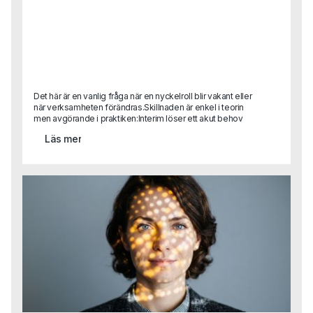
Det här är en vanlig fråga när en nyckelroll blir vakant eller
när verksamheten förändras.Skillnaden är enkel i teorin
men avgörande i praktiken:Interim löser ett akut behov
eller är helt avgörande i en transformationRekrytering
Läs mer
bygger för framtiden.Det handlar inte om vilket som är
bäst, utan om vad situationen kräver.