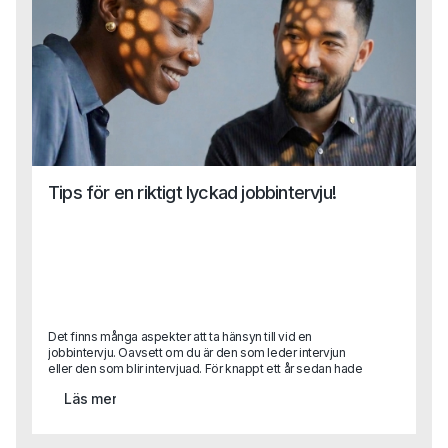
Tips för en riktigt lyckad jobbintervju!
Det finns många aspekter att ta hänsyn till vid en
jobbintervju. Oavsett om du är den som leder intervjun
eller den som blir intervjuad. För knappt ett år sedan hade
vi aldrig trott att en hel rekrytering skulle genomföras
Läs mer
digitalt. Men det gör vi. Och aspekterna att ta hänsyn till har
med det bara blivit fler! Helt plötsligt har andra saker
hamnat i fokus och förhoppningsvis kan den här texten