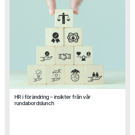
Finance kan vi nu erbjuda en helhetslösning till Life
Science-bolag, oavsett funktion eller behov.
HR i förändring – insikter från vår
rundabordslunch