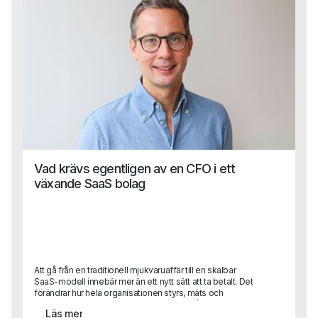
Vad krävs egentligen av en CFO i ett
växande SaaS bolag
Att gå från en traditionell mjukvaruaffär till en skalbar
SaaS-modell innebär mer än ett nytt sätt att ta betalt. Det
förändrar hur hela organisationen styrs, mäts och
prioriterar.För CFO innebär det ett skifte från klassisk
Läs mer
uppföljning till att bli en central affärspartner i tillväxtresan