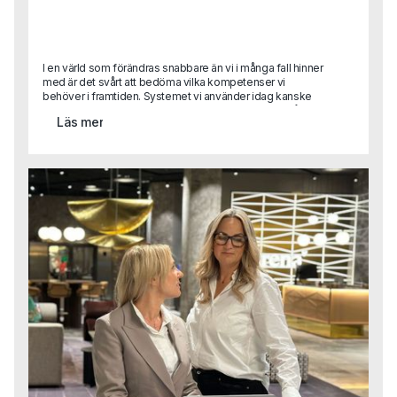
I en värld som förändras snabbare än vi i många fall hinner
med är det svårt att bedöma vilka kompetenser vi
behöver i framtiden. Systemet vi använder idag kanske
inte används imorgon och med stor sannolikhet är vår
Läs mer
viktigaste process automatiserad innan året är slut. Detta
skapar såklart stora utmaningar när vi rekryterar. Vilka
kompetenser ska vi prioritera och värdera högst?