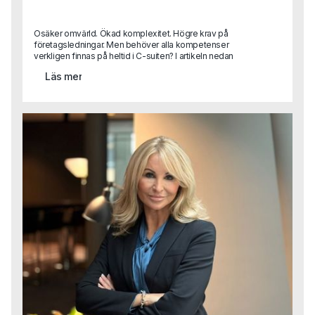
Osäker omvärld. Ökad komplexitet. Högre krav på
företagsledningar. Men behöver alla kompetenser
verkligen finnas på heltid i C-suiten? I artikeln nedan
beskriver Sara Heimer, en av Capas grundare, trenden
Läs mer
“fractional twinning” vilket handlar om hur erfarna
toppchefer kliver in i företag på deltid och skapar
flexibilitet, spets och strategisk kraft.