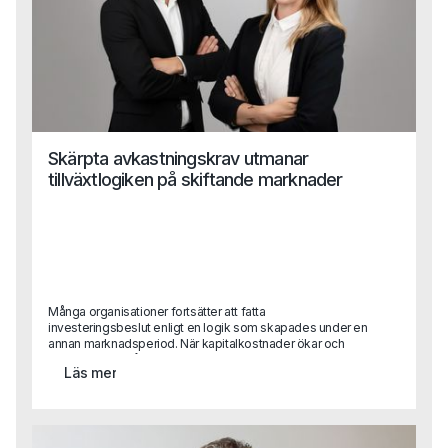
Skärpta avkastningskrav utmanar
tillväxtlogiken på skiftande marknader
Många organisationer fortsätter att fatta
investeringsbeslut enligt en logik som skapades under en
annan marknadsperiod. När kapitalkostnader ökar och
konkurrensen hårdnar blir konsekvensen ofta att tillväxt
Läs mer
inte längre leder till lönsamhet.