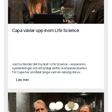
Capa växlar upp inom Life Science
Just nu händer det mycket i Life Science – expansion,
nyetableringar och ett tydligt skifte i kompetensbehov.
För Capa har området länge varit en naturlig del av
verksamheten, men nu växlar vi upp. Med ett nytt,
Läs mer
dedikerat affärsområde och två erfarna rekryterare på
plats tar vi nästa steg i att stötta bolag som vill växa,
utvecklas och driva innovation inom Life Science.