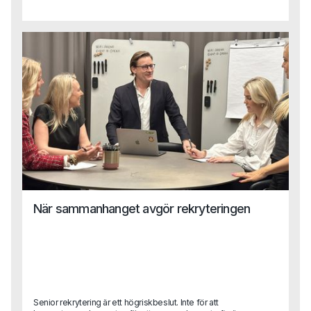
med ansvar för allt från datadrivna beslut till investeringar i
produkt och teknik.När vi pratade med Fredrik Grahn, CFO
på Stratsys, blev det tydligt att finansfunktionen kan spela
en avgörande roll i just den typen av transformation. I
intervjun delar han sina erfarenheter från arbetet med att
ställa om affären, bygga en mer datadriven organisation
och utveckla CFO-rollen i ett växande SaaS-bolag.
När sammanhanget avgör rekryteringen
Senior rekrytering är ett högriskbeslut. Inte för att