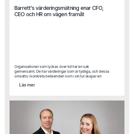
Barrett’s värderingsmätning enar CFO,
CEO och HR om vägen framåt
Organisationer som lyckas över tid har en sak
gemensamt. De har värderingar som är tydliga, och dessa
omsätts i konkreta beteenden som i sin tur skapar en
kultur som stödjer affären. Kultur är alltså inte något
Läs mer
abstrakt. Men det är svårt att förklara vad god kultur är.
Den uppstår när värderingar och beteenden ligger i linje
med det organisationen vill åstadkomma.