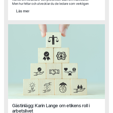
Men hur hittar och utvecklar du de ledare som verkligen
kan skapa tillit, engagemang och innovation? I en artikel
Läs mer
delar en av Capas grundare Sara Heimer med sig av
forskning och praktiska råd kring vad som skiljer
framgångsrikt ledarskap från gamla meriter på ett CV.
Gästinlägg: Karin Lange om etikens roll i
arbetslivet