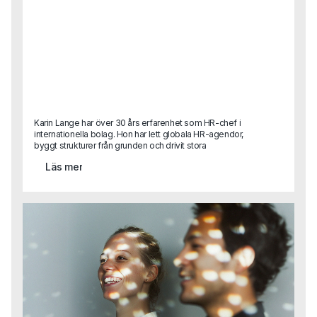
Karin Lange har över 30 års erfarenhet som HR-chef i
internationella bolag. Hon har lett globala HR-agendor,
byggt strukturer från grunden och drivit stora
förändringsresor.I det här gästinlägget delar hon sina
Läs mer
reflektioner kring ett ämne som är mer aktuellt än
någonsin: etik och moral i arbetslivet.Vad händer när
värderingar bara blir ord på en vägg? Hur påverkar
ledarskap, kultur och individuella beslut den etiska
kompassen i ett företag? Och vilken roll spelar egentligen
HR?