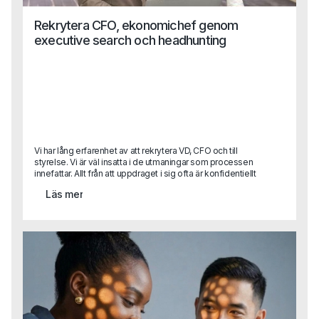
Rekrytera CFO, ekonomichef genom
executive search och headhunting
Vi har lång erfarenhet av att rekrytera VD, CFO och till
styrelse. Vi är väl insatta i de utmaningar som processen
innefattar. Allt från att uppdraget i sig ofta är konfidentiellt
till att attrahera de mest lämpade kandidaterna som ofta
Läs mer
redan sitter på en bra position. Dessutom vet vi att det
kräver en god förmåga till samordning mellan flera olika
intressenter i uppdraget - något vi är vana vid. Har det
plötsligt uppstått ett behov av en specialistkompetens?
Hör av dig till oss!