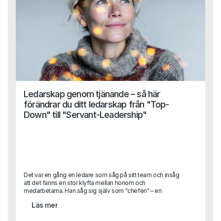
Ledarskap genom tjänande – så här
förändrar du ditt ledarskap från "Top-
Down" till "Servant-Leadership"
Det var en gång en ledare som såg på sitt team och insåg
att det fanns en stor klyfta mellan honom och
medarbetarna. Han såg sig själv som "chefen" – en
person som fattade besluten och förväntade sig att de
Läs mer
skulle följas. Men det var något som inte riktigt stämde.
Hans team verkade trötta och oengagerade, och ingen