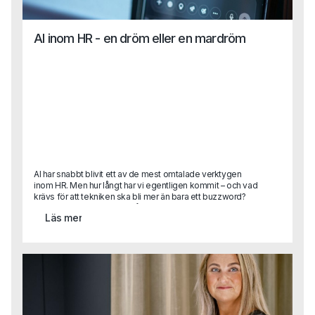
AI inom HR - en dröm eller en mardröm
AI har snabbt blivit ett av de mest omtalade verktygen
inom HR. Men hur långt har vi egentligen kommit – och vad
krävs för att tekniken ska bli mer än bara ett buzzword?
Karin Lange, med över 30 års erfarenhet som HR-chef i
Läs mer
internationella organisationer, har lett globala strategier,
byggt strukturer från grunden och drivit förändringsresor i
stor skala. I detta gästinlägg delar hon sina insikter om hur
AI kan frigöra tid, förbättra beslutsstöd och skapa
mervärde inom HR, men också vilka kulturella, tekniska
och organisatoriska hinder som ofta bromsar
utvecklingen.Vad gör man när AI-lösningen inte passar in i
verkligheten?Hur säkrar man tillit, kvalitet och tydliga mål i
en värld där allt ska gå snabbt?