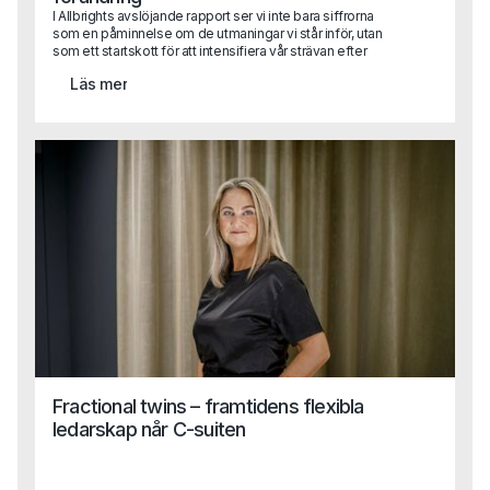
I Allbrights avslöjande rapport ser vi inte bara siffrorna
som en påminnelse om de utmaningar vi står inför, utan
som ett startskott för att intensifiera vår strävan efter
jämställd representation i företagsledningar. Det är dags
Läs mer
att omsätta rapportens insikter i praktisk handling.
Fractional twins – framtidens flexibla
ledarskap når C-suiten