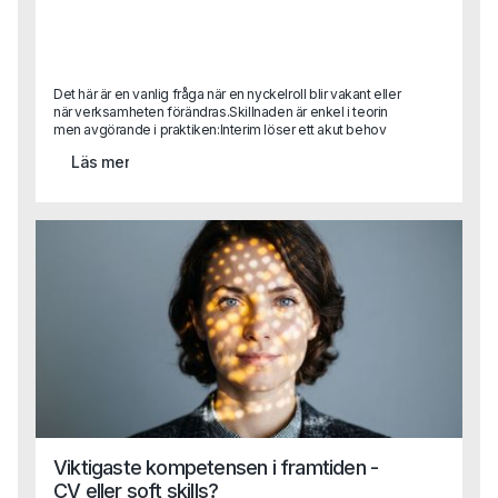
Det här är en vanlig fråga när en nyckelroll blir vakant eller
när verksamheten förändras.Skillnaden är enkel i teorin
men avgörande i praktiken:Interim löser ett akut behov
eller är helt avgörande i en transformationRekrytering
Läs mer
bygger för framtiden.Det handlar inte om vilket som är
bäst, utan om vad situationen kräver.
Viktigaste kompetensen i framtiden -
CV eller soft skills?