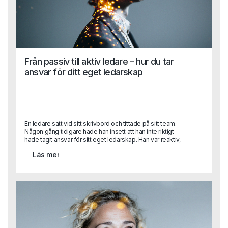
Från passiv till aktiv ledare – hur du tar
ansvar för ditt eget ledarskap
En ledare satt vid sitt skrivbord och tittade på sitt team.
Någon gång tidigare hade han insett att han inte riktigt
hade tagit ansvar för sitt eget ledarskap. Han var reaktiv,
reagerade på situationer snarare än att förutse dem. Han
Läs mer
hade väntat på att förändringar skulle komma till honom,
men insåg nu att han behövde ta tag i saker själv. Det var
då han bestämde sig för att sluta vänta och börja agera –
inte för att han hade alla svar, utan för att han hade viljan att
driva den nödvändiga förändringen.