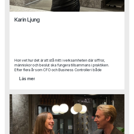
Karin Ljung
Hon vet hur det är att stå mitt i verksamheten där siffror,
människor och beslut ska fungera tillsammans i praktiken.
Efter flera år som CFO och Business Controller i både
stora koncerner och snabbväxande bolag kliver Karin nu
Läs mer
in som Business Area Lead på Capa.Med sin erfarenhet
från att själv ha suttit på kundsidan vet hon vad som
faktiskt krävs för att lyckas i en roll – och hur man hittar rätt
person för att göra det. Karins perspektiv blir ett värdefullt
tillskott i vårt arbete med att hjälpa företag förstå sina
verkliga behov, och samtidigt stötta våra konsulter i att nå
sin fulla potential ute hos kund.Vi tog en pratstund med
Karin för att lära känna henne lite bättre och höra mer om
hur hon ser på sin nya roll, vad som driver henne och vad
hon hoppas kunna bidra med på Capa.