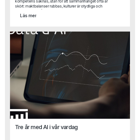
kompetens saknas, utan för att sammanhanget ofta är
skört: maktbalanser rubbas, kulturer är otydliga och
förtroendet är lågt. I den här texten delar Gustaf Alvemo
Läs mer
konkreta lärdomar från uppdrag där employer branding,
personlig handpåläggning och mänskligt omdöme varit
helt avgörande och där processer, verktyg och AI varit
sekundära.
Tre år med AI i vår vardag