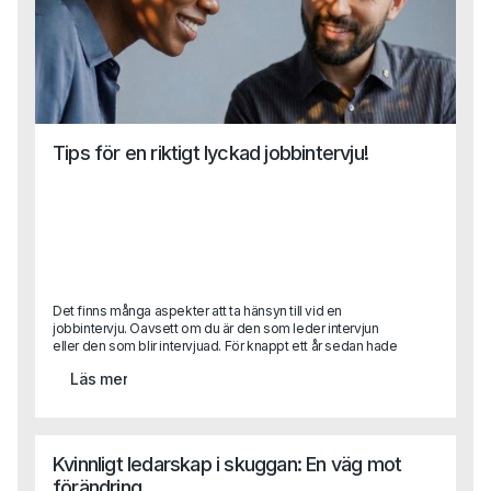
Tips för en riktigt lyckad jobbintervju!
Det finns många aspekter att ta hänsyn till vid en
jobbintervju. Oavsett om du är den som leder intervjun
eller den som blir intervjuad. För knappt ett år sedan hade
vi aldrig trott att en hel rekrytering skulle genomföras
Läs mer
digitalt. Men det gör vi. Och aspekterna att ta hänsyn till har
med det bara blivit fler! Helt plötsligt har andra saker
hamnat i fokus och förhoppningsvis kan den här texten
hjälpa dig att komma rätt.
Kvinnligt ledarskap i skuggan: En väg mot
förändring