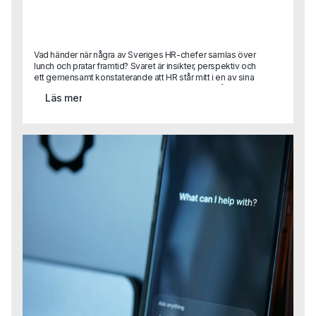
Vad händer när några av Sveriges HR-chefer samlas över
lunch och pratar framtid? Svaret är insikter, perspektiv och
ett gemensamt konstaterande att HR står mitt i en av sina
mest spännande (och utmanande) faser hittills.På Capas
Läs mer
rundabordslunch samlade vi ett utvalt gäng HR-ledare
med syftet att byta erfarenheter, dela best practice och
blicka framåt. Diskussionerna rörde sig mellan dagens
verklighet och framtidens behov från strategisk
kompetensförsörjning till AI, ledarskap, kultur och etik.Vi
summerar här de viktigaste insikterna från samtalen.För
dig som var med, tack för era reflektioner!För dig som inte
kunde delta, här kommer en glimt av vad som
diskuterades.