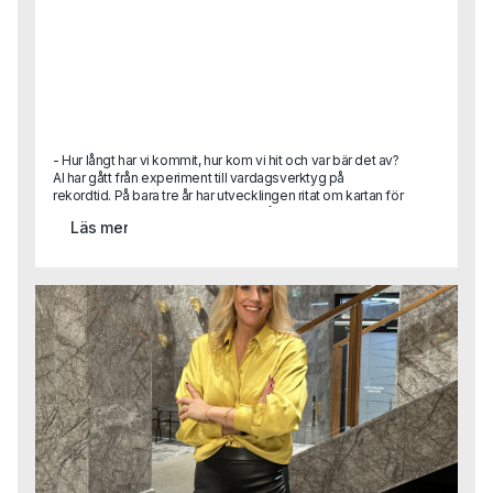
- Hur långt har vi kommit, hur kom vi hit och var bär det av?
AI har gått från experiment till vardagsverktyg på
rekordtid. På bara tre år har utvecklingen ritat om kartan för
hur vi arbetar, fattar beslut och ser på teknikens roll i
Läs mer
samhället. Hur hamnade vi här, vad har egentligen hänt
under ytan och vart är vi på väg nu när tempot fortsätter att
accelerera? Här är en sammanhållen tillbakablick på tre år
som redan förändrat mer än många vågat förutspå.