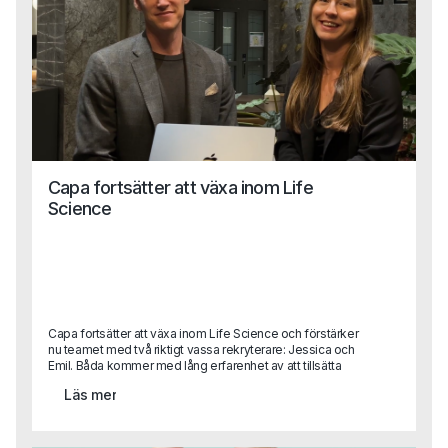
Capa fortsätter att växa inom Life
Science
Capa fortsätter att växa inom Life Science och förstärker
nu teamet med två riktigt vassa rekryterare: Jessica och
Emil. Båda kommer med lång erfarenhet av att tillsätta
kvalificerade roller inom läkemedel, bioteknik och
Läs mer
medicinteknik och blir en viktig del i vår satsning på att
vara den självklara partnern inom Life Science, från
specialist till ledningsnivå. Tack vare Capas breda
kompetens även inom områden som HR, Legal och