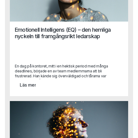
Emotionell Intelligens (EQ) – den hemliga
nyckeln till framgångsrikt ledarskap
En dag på kontoret, mitt i en hektisk period med många
deadlines, började en av team medlemmarna att bli
frustrerad. Han kände sig överväldigad och tårarna var
nära. Det var då en av hans kollegor, med en lugn och
Läs mer
empatisk hållning, närmade sig honom och sa: "Jag förstår
att det känns jobbigt just nu. Vi kan ta en paus och prata
igenom det." Detta var inte bara vänligt, utan också ett
exempel på hög emotionell intelligens. Kollegan förstod
situationen, kände igen den andra personens känslor och
erbjöd hjälp för att hantera dem.Den här berättelsen
illustrerar varför emotionell intelligens är avgörande för
ledare. Det handlar inte bara om att fatta rätt beslut utan
om att förstå och hantera sina egna och andras känslor i
varje given situation.