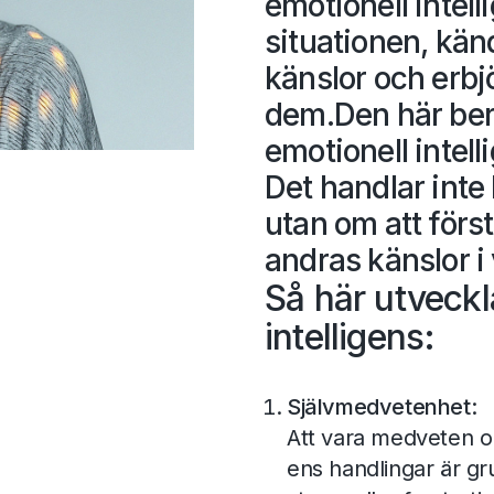
emotionell intell
situationen, kä
känslor och erbjö
dem.Den här berä
emotionell intell
Det handlar inte 
utan om att förs
andras känslor i 
Så här utveckl
intelligens:
Självmedvetenhet:
Att vara medveten o
ens handlingar är g