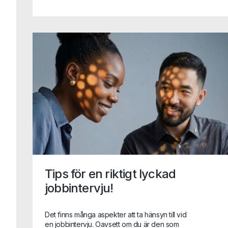
transformationRekrytering bygger för
framtiden.Det handlar inte om vilket som är
bäst, utan om vad situationen kräver.
Tips för en riktigt lyckad
jobbintervju!
Det finns många aspekter att ta hänsyn till vid
en jobbintervju. Oavsett om du är den som