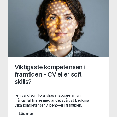
Viktigaste kompetensen i
framtiden - CV eller soft
skills?
I en värld som förändras snabbare än vi i
många fall hinner med är det svårt att bedöma
vilka kompetenser vi behöver i framtiden.
Systemet vi använder idag kanske inte
Läs mer
används imorgon och med stor sannolikhet är