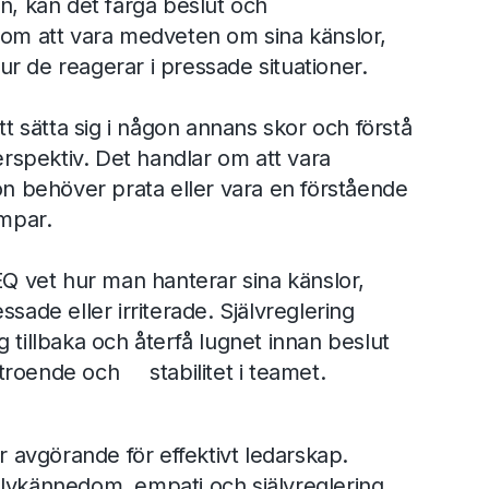
ion, kan det färga beslut och
m att vara medveten om sina känslor,
ur de reagerar i pressade situationer.
t sätta sig i någon annans skor och förstå
rspektiv. Det handlar om att vara
n behöver prata eller vara en förstående
mpar.
Q vet hur man hanterar sina känslor,
essade eller irriterade. Självreglering
eg tillbaka och återfå lugnet innan beslut
rtroende och stabilitet i teamet.
är avgörande för effektivt ledarskap.
lvkännedom, empati och självreglering,