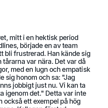
t, mitt i en hektisk period
ines, började en av team
bli frustrerad. Han kände sig
 tårarna var nära. Det var då
gor, med en lugn och empatisk
e sig honom och sa: "Jag
änns jobbigt just nu. Vi kan ta
a igenom det." Detta var inte
an också ett exempel på hög