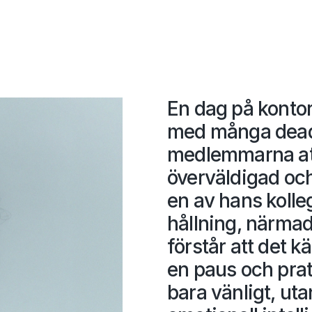
En dag på kontore
med många deadl
medlemmarna att 
överväldigad och
en av hans kolle
hållning, närmad
förstår att det k
en paus och prat
bara vänligt, ut