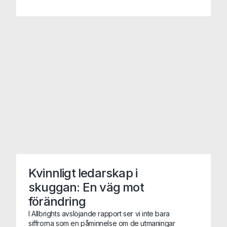
vår viktigaste process automatiserad innan året
är slut. Detta skapar såklart stora utmaningar när
vi rekryterar. Vilka kompetenser ska vi
prioritera och värdera högst?
Kvinnligt ledarskap i
skuggan: En väg mot
förändring
I Allbrights avslöjande rapport ser vi inte bara
siffrorna som en påminnelse om de utmaningar