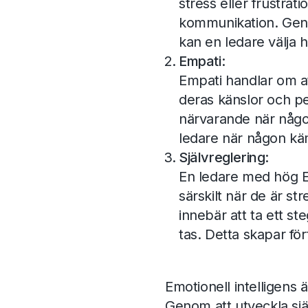
stress eller frustrat
kommunikation. Geno
kan en ledare välja h
Empati:
Empati handlar om at
deras känslor och pe
närvarande när någo
ledare när någon kä
Självreglering:
En ledare med hög E
särskilt när de är str
innebär att ta ett st
tas. Detta skapar fö
Emotionell intelligens 
Genom att utveckla sjä