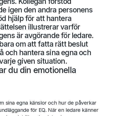
igens. Kollegan förstod
nde igen den andra personens
d hjälp för att hantera
ttelsen illustrerar varför
igens är avgörande för ledare.
bara om att fatta rätt beslut
tå och hantera sina egna och
varje given situation.
ar du din emotionella
m sina egna känslor och hur de påverkar
rundläggande för EQ. När en ledare känner