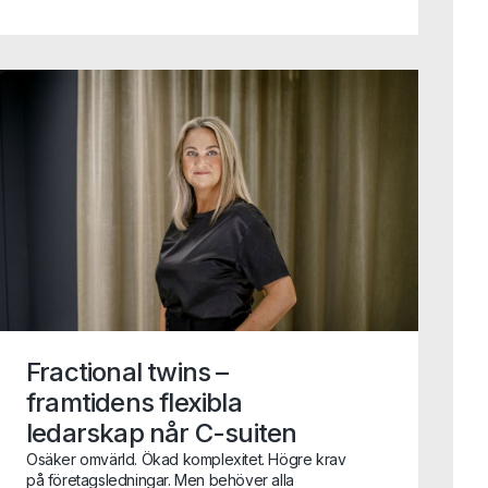
ofta redan sitter på en bra position. Dessutom
vet vi att det kräver en god förmåga till
samordning mellan flera olika intressenter i
uppdraget - något vi är vana vid. Har det
plötsligt uppstått ett behov av en
specialistkompetens? Hör av dig till oss!
Fractional twins –
framtidens flexibla
ledarskap når C-suiten
Osäker omvärld. Ökad komplexitet. Högre krav
på företagsledningar. Men behöver alla