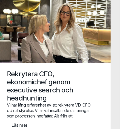
Rekrytera CFO,
ekonomichef genom
executive search och
headhunting
Vi har lång erfarenhet av att rekrytera VD, CFO
och till styrelse. Vi är väl insatta i de utmaningar
som processen innefattar. Allt från att
uppdraget i sig ofta är konfidentiellt till att
Läs mer
attrahera de mest lämpade kandidaterna som