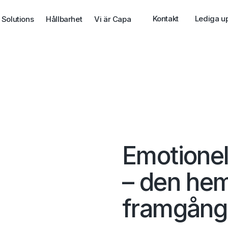
Kontakt
Lediga u
 Solutions
Hållbarhet
Vi är Capa
Emotionell
– den heml
framgångs