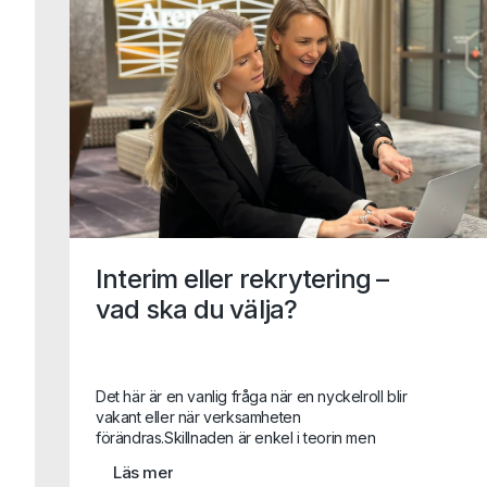
Interim eller rekrytering –
vad ska du välja?
Det här är en vanlig fråga när en nyckelroll blir
vakant eller när verksamheten
förändras.Skillnaden är enkel i teorin men
avgörande i praktiken:Interim löser ett akut
Läs mer
behov eller är helt avgörande i en