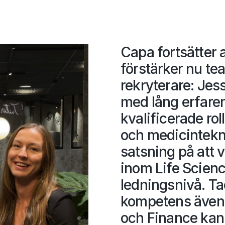
Capa fortsätter 
förstärker nu te
rekryterare: Je
med lång erfarenh
kvalificerade ro
och medicinteknik
satsning på att 
inom Life Science
ledningsnivå. T
kompetens även
och Finance kan 