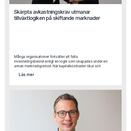
Skärpta avkastningskrav utmanar
tillväxtlogiken på skiftande marknader
Många organisationer fortsätter att fatta
investeringsbeslut enligt en logik som skapades under en
annan marknadsperiod. När kapitalkostnader ökar och
konkurrensen hårdnar blir konsekvensen ofta att tillväxt
Läs mer
inte längre leder till lönsamhet.