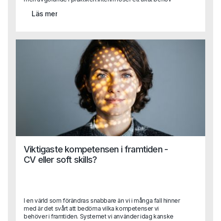
eller är helt avgörande i en transformationRekrytering
Läs mer
bygger för framtiden.Det handlar inte om vilket som är
bäst, utan om vad situationen kräver.
Viktigaste kompetensen i framtiden -
CV eller soft skills?
I en värld som förändras snabbare än vi i många fall hinner
med är det svårt att bedöma vilka kompetenser vi
behöver i framtiden. Systemet vi använder idag kanske