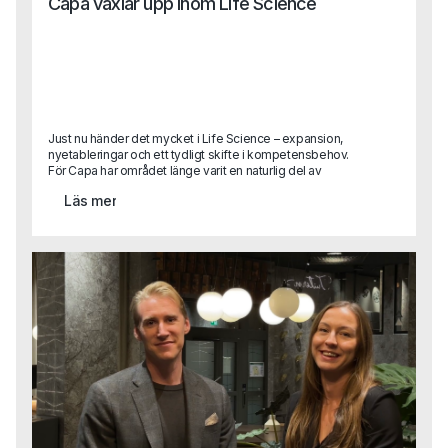
Capa växlar upp inom Life Science
Just nu händer det mycket i Life Science – expansion,
nyetableringar och ett tydligt skifte i kompetensbehov.
För Capa har området länge varit en naturlig del av
verksamheten, men nu växlar vi upp. Med ett nytt,
Läs mer
dedikerat affärsområde och två erfarna rekryterare på
plats tar vi nästa steg i att stötta bolag som vill växa,
utvecklas och driva innovation inom Life Science.