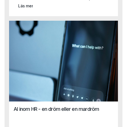
mest spännande (och utmanande) faser hittills.På Capas
Läs mer
rundabordslunch samlade vi ett utvalt gäng HR-ledare
med syftet att byta erfarenheter, dela best practice och
blicka framåt. Diskussionerna rörde sig mellan dagens
verklighet och framtidens behov från strategisk
kompetensförsörjning till AI, ledarskap, kultur och etik.Vi
summerar här de viktigaste insikterna från samtalen.För
dig som var med, tack för era reflektioner!För dig som inte
kunde delta, här kommer en glimt av vad som
diskuterades.
AI inom HR - en dröm eller en mardröm