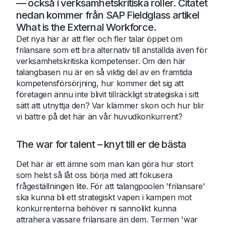
— också i verksamhetskritiska roller. Citatet
nedan kommer från SAP Fieldglass artikel
What is the External Workforce.
Det nya här är att fler och fler talar öppet om
frilansare som ett bra alternativ till anställda även för
verksamhetskritiska kompetenser. Om den här
talangbasen nu är en så viktig del av en framtida
kompetensförsörjning, hur kommer det sig att
företagen ännu inte blivit tillräckligt strategiska i sitt
sätt att utnyttja den? Var klämmer skon och hur blir
vi bättre på det här än vår huvudkonkurrent?
The war for talent – knyt till er de bästa
Det här är ett ämne som man kan göra hur stort
som helst så låt oss börja med att fokusera
frågeställningen lite. För att talangpoolen 'frilansare'
ska kunna bli ett strategiskt vapen i kampen mot
konkurrenterna behöver ni sannolikt kunna
attrahera vassare frilansare än dem. Termen 'war