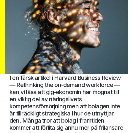
I en färsk artikel i Harvard Business Review
— Rethinking the on-demand workforce —
kan vi läsa att gig-ekonomin har mognat till
en viktig del av näringslivets
kompetensförsörjning men att bolagen inte
är tillräckligt strategiska i hur de utnyttjar
den. Många tror att bolag i framtiden
kommer att förlita sig ännu mer på frilansare