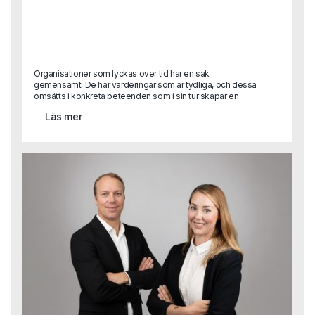
Organisationer som lyckas över tid har en sak
gemensamt. De har värderingar som är tydliga, och dessa
omsätts i konkreta beteenden som i sin tur skapar en
kultur som stödjer affären. Kultur är alltså inte något
Läs mer
abstrakt. Men det är svårt att förklara vad god kultur är.
Den uppstår när värderingar och beteenden ligger i linje
med det organisationen vill åstadkomma.