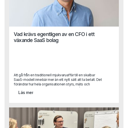
Vad krävs egentligen av en CFO i ett
växande SaaS bolag
Att gå från en traditionell mjukvaruaffär till en skalbar
SaaS-modell innebär mer än ett nytt sätt att ta betalt. Det
förändrar hur hela organisationen styrs, mäts och
prioriterar.För CFO innebär det ett skifte från klassisk
Läs mer
uppföljning till att bli en central affärspartner i tillväxtresan
med ansvar för allt från datadrivna beslut till investeringar i
produkt och teknik.När vi pratade med Fredrik Grahn, CFO
på Stratsys, blev det tydligt att finansfunktionen kan spela
en avgörande roll i just den typen av transformation. I
intervjun delar han sina erfarenheter från arbetet med att
ställa om affären, bygga en mer datadriven organisation
och utveckla CFO-rollen i ett växande SaaS-bolag.