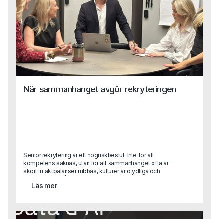
När sammanhanget avgör rekryteringen
Senior rekrytering är ett högriskbeslut. Inte för att
kompetens saknas, utan för att sammanhanget ofta är
skört: maktbalanser rubbas, kulturer är otydliga och
förtroendet är lågt. I den här texten delar Gustaf Alvemo
Läs mer
konkreta lärdomar från uppdrag där employer branding,
personlig handpåläggning och mänskligt omdöme varit
helt avgörande och där processer, verktyg och AI varit
sekundära.