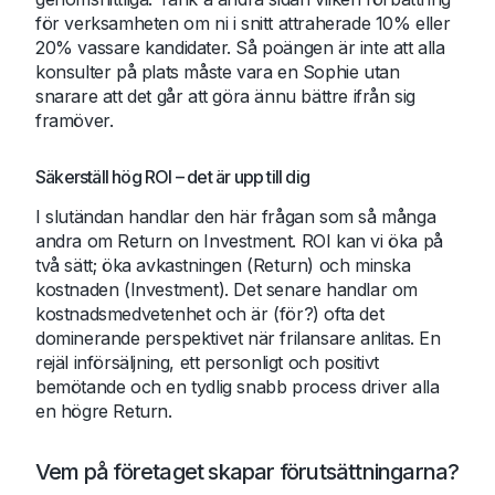
för verksamheten om ni i snitt attraherade 10% eller
20% vassare kandidater. Så poängen är inte att alla
konsulter på plats måste vara en Sophie utan
snarare att det går att göra ännu bättre ifrån sig
framöver.
Säkerställ hög ROI – det är upp till dig
I slutändan handlar den här frågan som så många
andra om Return on Investment. ROI kan vi öka på
två sätt; öka avkastningen (Return) och minska
kostnaden (Investment). Det senare handlar om
kostnadsmedvetenhet och är (för?) ofta det
dominerande perspektivet när frilansare anlitas. En
rejäl införsäljning, ett personligt och positivt
bemötande och en tydlig snabb process driver alla
en högre Return.
Vem på företaget skapar förutsättningarna?