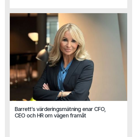
toppchefer kliver in i företag på deltid och skapar
flexibilitet, spets och strategisk kraft.
Barrett’s värderingsmätning enar CFO,
CEO och HR om vägen framåt