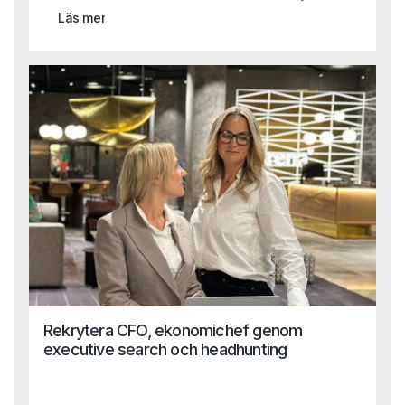
inte används imorgon och med stor sannolikhet är vår
Läs mer
viktigaste process automatiserad innan året är slut. Detta
skapar såklart stora utmaningar när vi rekryterar. Vilka
kompetenser ska vi prioritera och värdera högst?
Rekrytera CFO, ekonomichef genom
executive search och headhunting