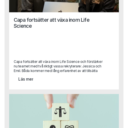
Capa fortsätter att växa inom Life
Science
Capa fortsätter att växa inom Life Science och förstärker
nu teamet med två riktigt vassa rekryterare: Jessica och
Emil. Båda kommer med lång erfarenhet av att tillsätta
kvalificerade roller inom läkemedel, bioteknik och
Läs mer
medicinteknik och blir en viktig del i vår satsning på att
vara den självklara partnern inom Life Science, från
specialist till ledningsnivå. Tack vare Capas breda
kompetens även inom områden som HR, Legal och
Finance kan vi nu erbjuda en helhetslösning till Life
Science-bolag, oavsett funktion eller behov.