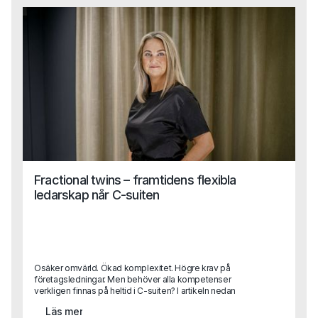
Fractional twins – framtidens flexibla
ledarskap når C-suiten
Osäker omvärld. Ökad komplexitet. Högre krav på
företagsledningar. Men behöver alla kompetenser
verkligen finnas på heltid i C-suiten? I artikeln nedan
beskriver Sara Heimer, en av Capas grundare, trenden
Läs mer
“fractional twinning” vilket handlar om hur erfarna