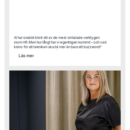
AI har snabbt blivit ett av de mest omtalade verktygen
inom HR. Men hur långt har vi egentligen kommit – och vad
krävs för att tekniken ska bli mer än bara ett buzzword?
Karin Lange, med över 30 års erfarenhet som HR-chef i
Läs mer
internationella organisationer, har lett globala strategier,
byggt strukturer från grunden och drivit förändringsresor i
stor skala. I detta gästinlägg delar hon sina insikter om hur
AI kan frigöra tid, förbättra beslutsstöd och skapa
mervärde inom HR, men också vilka kulturella, tekniska
och organisatoriska hinder som ofta bromsar
utvecklingen.Vad gör man när AI-lösningen inte passar in i
verkligheten?Hur säkrar man tillit, kvalitet och tydliga mål i
en värld där allt ska gå snabbt?