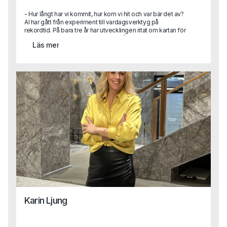
- Hur långt har vi kommit, hur kom vi hit och var bär det av?
AI har gått från experiment till vardagsverktyg på
rekordtid. På bara tre år har utvecklingen ritat om kartan för
hur vi arbetar, fattar beslut och ser på teknikens roll i
Läs mer
samhället. Hur hamnade vi här, vad har egentligen hänt
under ytan och vart är vi på väg nu när tempot fortsätter att
accelerera? Här är en sammanhållen tillbakablick på tre år
som redan förändrat mer än många vågat förutspå.
Karin Ljung