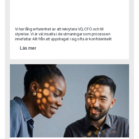
Vi har lång erfarenhet av att rekrytera VD, CFO och till
styrelse. Vi är väl insatta i de utmaningar som processen
innefattar. Allt från att uppdraget i sig ofta är konfidentiellt
till att attrahera de mest lämpade kandidaterna som ofta
Läs mer
redan sitter på en bra position. Dessutom vet vi att det
kräver en god förmåga till samordning mellan flera olika
intressenter i uppdraget - något vi är vana vid. Har det
plötsligt uppstått ett behov av en specialistkompetens?
Hör av dig till oss!