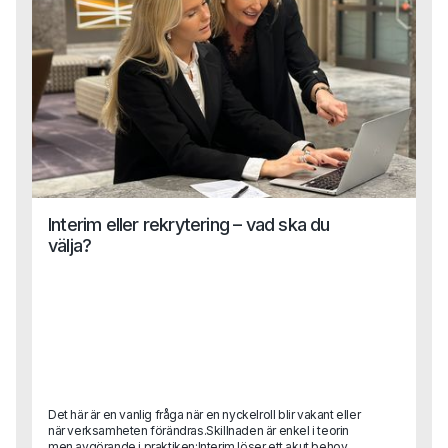
Interim eller rekrytering – vad ska du
välja?
Det här är en vanlig fråga när en nyckelroll blir vakant eller
när verksamheten förändras.Skillnaden är enkel i teorin
men avgörande i praktiken:Interim löser ett akut behov