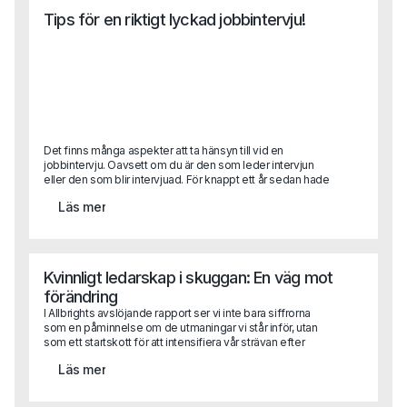
Tips för en riktigt lyckad jobbintervju!
Det finns många aspekter att ta hänsyn till vid en
jobbintervju. Oavsett om du är den som leder intervjun
eller den som blir intervjuad. För knappt ett år sedan hade
vi aldrig trott att en hel rekrytering skulle genomföras
Läs mer
digitalt. Men det gör vi. Och aspekterna att ta hänsyn till har
med det bara blivit fler! Helt plötsligt har andra saker
hamnat i fokus och förhoppningsvis kan den här texten
hjälpa dig att komma rätt.
Kvinnligt ledarskap i skuggan: En väg mot
förändring
I Allbrights avslöjande rapport ser vi inte bara siffrorna
som en påminnelse om de utmaningar vi står inför, utan
som ett startskott för att intensifiera vår strävan efter
jämställd representation i företagsledningar. Det är dags
Läs mer
att omsätta rapportens insikter i praktisk handling.