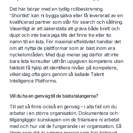
Det här börjar med en tydlig rollbeskrivning.
'Shortlist' kan ni bygga själva eller få levererad av en
kvalificerad partner som står för search och sållning.
Väsentligt är att säkerställa att gräva både brett och
djupt och inte bara jaga tills det finns tre eller tio
namn till en lista. För maximal effektivitet handlar det
om att nyttja de plattformar som är bäst inom era
nyckelområden. Med djup menar jag därför att inte
bara lista konsulter utifrån uppgiven kompetens utan
faktiskt få hjälp att identifiera nivåer på kompetens,
vilket idag ofta görs genom så kallade Talent
Intelligence Platforms.
Vill du ha en genväg till de bästa talangerna?
Till sist så finns också en genväg – i alla fall om du
arbetar i en större organisation. Dokumentera och
tillgängliggör kunskapen om de frilansare ni arbetat
med och hur väl de fungerande i er organisation. Så
länge som det är samma person som har behovet