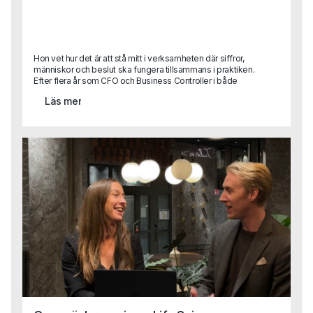
Hon vet hur det är att stå mitt i verksamheten där siffror,
människor och beslut ska fungera tillsammans i praktiken.
Efter flera år som CFO och Business Controller i både
stora koncerner och snabbväxande bolag kliver Karin nu
Läs mer
in som Business Area Lead på Capa.Med sin erfarenhet
från att själv ha suttit på kundsidan vet hon vad som
faktiskt krävs för att lyckas i en roll – och hur man hittar rätt
person för att göra det. Karins perspektiv blir ett värdefullt
tillskott i vårt arbete med att hjälpa företag förstå sina
verkliga behov, och samtidigt stötta våra konsulter i att nå
sin fulla potential ute hos kund.Vi tog en pratstund med
Karin för att lära känna henne lite bättre och höra mer om
hur hon ser på sin nya roll, vad som driver henne och vad
hon hoppas kunna bidra med på Capa.