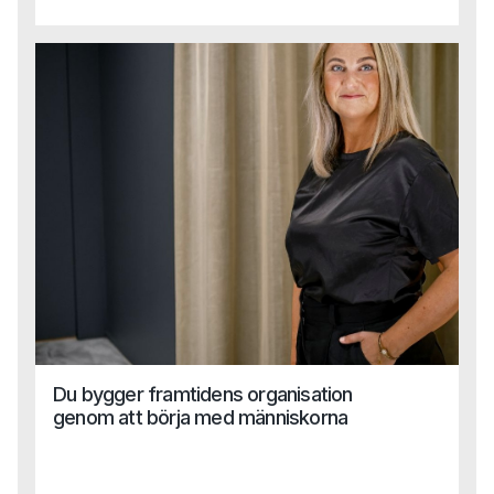
byggt strukturer från grunden och drivit förändringsresor i
stor skala. I detta gästinlägg delar hon sina insikter om hur
AI kan frigöra tid, förbättra beslutsstöd och skapa
mervärde inom HR, men också vilka kulturella, tekniska
och organisatoriska hinder som ofta bromsar
utvecklingen.Vad gör man när AI-lösningen inte passar in i
verkligheten?Hur säkrar man tillit, kvalitet och tydliga mål i
en värld där allt ska gå snabbt?
Du bygger framtidens organisation
genom att börja med människorna