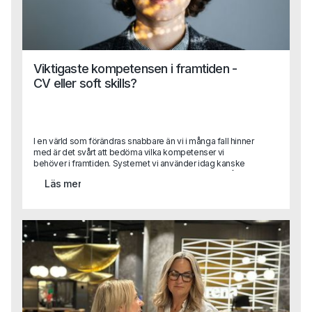
Viktigaste kompetensen i framtiden -
CV eller soft skills?
I en värld som förändras snabbare än vi i många fall hinner
med är det svårt att bedöma vilka kompetenser vi
behöver i framtiden. Systemet vi använder idag kanske
inte används imorgon och med stor sannolikhet är vår
Läs mer
viktigaste process automatiserad innan året är slut. Detta
skapar såklart stora utmaningar när vi rekryterar. Vilka
kompetenser ska vi prioritera och värdera högst?