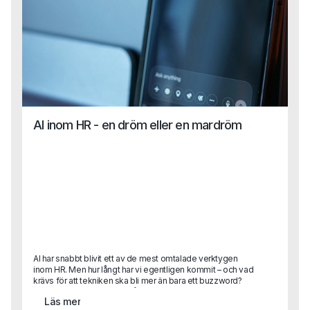
AI inom HR - en dröm eller en mardröm
AI har snabbt blivit ett av de mest omtalade verktygen
inom HR. Men hur långt har vi egentligen kommit – och vad
krävs för att tekniken ska bli mer än bara ett buzzword?
Karin Lange, med över 30 års erfarenhet som HR-chef i
Läs mer
internationella organisationer, har lett globala strategier,