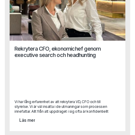
Rekrytera CFO, ekonomichef genom
executive search och headhunting
Vi har lång erfarenhet av att rekrytera VD, CFO och till
styrelse. Vi är väl insatta i de utmaningar som processen
innefattar. Allt från att uppdraget i sig ofta är konfidentiellt
till att attrahera de mest lämpade kandidaterna som ofta
Läs mer
redan sitter på en bra position. Dessutom vet vi att det
kräver en god förmåga till samordning mellan flera olika
intressenter i uppdraget - något vi är vana vid. Har det