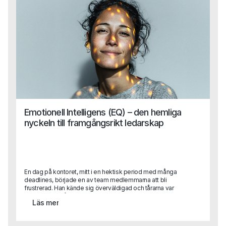
utan också att förstärka och utveckla det som fungerar.
Emotionell Intelligens (EQ) – den hemliga
nyckeln till framgångsrikt ledarskap
En dag på kontoret, mitt i en hektisk period med många
deadlines, började en av team medlemmarna att bli
frustrerad. Han kände sig överväldigad och tårarna var
nära. Det var då en av hans kollegor, med en lugn och
Läs mer
empatisk hållning, närmade sig honom och sa: "Jag förstår
att det känns jobbigt just nu. Vi kan ta en paus och prata
igenom det." Detta var inte bara vänligt, utan också ett