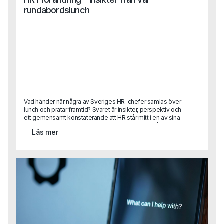
rundabordslunch
Vad händer när några av Sveriges HR-chefer samlas över
lunch och pratar framtid? Svaret är insikter, perspektiv och
ett gemensamt konstaterande att HR står mitt i en av sina
mest spännande (och utmanande) faser hittills.På Capas
Läs mer
rundabordslunch samlade vi ett utvalt gäng HR-ledare
med syftet att byta erfarenheter, dela best practice och
blicka framåt. Diskussionerna rörde sig mellan dagens
verklighet och framtidens behov från strategisk
kompetensförsörjning till AI, ledarskap, kultur och etik.Vi
summerar här de viktigaste insikterna från samtalen.För
dig som var med, tack för era reflektioner!För dig som inte
kunde delta, här kommer en glimt av vad som
diskuterades.