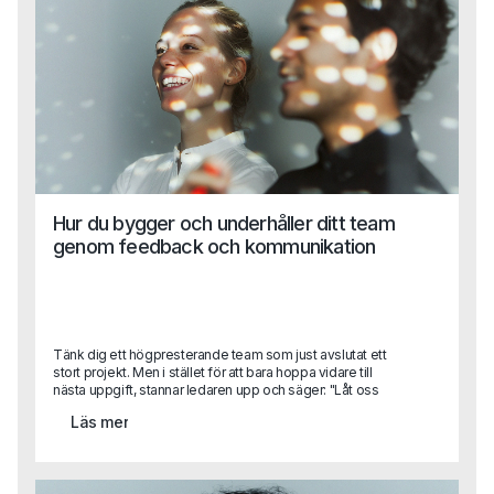
Hur du bygger och underhåller ditt team
genom feedback och kommunikation
Tänk dig ett högpresterande team som just avslutat ett
stort projekt. Men i stället för att bara hoppa vidare till
nästa uppgift, stannar ledaren upp och säger: "Låt oss
reflektera över vad vi gjorde bra och vad vi kan förbättra."
Läs mer
Det här feedback samtalet, genomtänkt och konstruktivt,
gör mer än att rätta till misstag – det skapar också en kultur
av ständig förbättring och engagemang. När feedback
ges på rätt sätt, blir det inte bara en möjlighet att korrigera