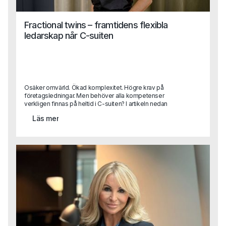
Fractional twins – framtidens flexibla
ledarskap når C-suiten
Osäker omvärld. Ökad komplexitet. Högre krav på
företagsledningar. Men behöver alla kompetenser
verkligen finnas på heltid i C-suiten? I artikeln nedan
beskriver Sara Heimer, en av Capas grundare, trenden
Läs mer
“fractional twinning” vilket handlar om hur erfarna
toppchefer kliver in i företag på deltid och skapar
flexibilitet, spets och strategisk kraft.