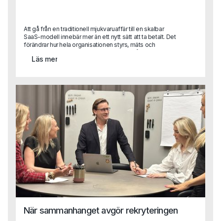
Att gå från en traditionell mjukvaruaffär till en skalbar
SaaS-modell innebär mer än ett nytt sätt att ta betalt. Det
förändrar hur hela organisationen styrs, mäts och
prioriterar.För CFO innebär det ett skifte från klassisk
Läs mer
uppföljning till att bli en central affärspartner i tillväxtresan
med ansvar för allt från datadrivna beslut till investeringar i
produkt och teknik.När vi pratade med Fredrik Grahn, CFO
på Stratsys, blev det tydligt att finansfunktionen kan spela
en avgörande roll i just den typen av transformation. I
intervjun delar han sina erfarenheter från arbetet med att
ställa om affären, bygga en mer datadriven organisation
och utveckla CFO-rollen i ett växande SaaS-bolag.
När sammanhanget avgör rekryteringen