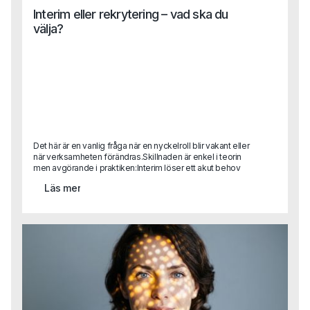
Interim eller rekrytering – vad ska du
välja?
Det här är en vanlig fråga när en nyckelroll blir vakant eller
när verksamheten förändras.Skillnaden är enkel i teorin
men avgörande i praktiken:Interim löser ett akut behov
eller är helt avgörande i en transformationRekrytering
Läs mer
bygger för framtiden.Det handlar inte om vilket som är
bäst, utan om vad situationen kräver.