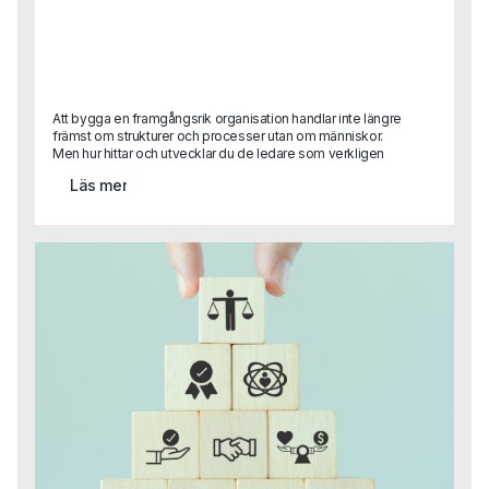
Att bygga en framgångsrik organisation handlar inte längre
främst om strukturer och processer utan om människor.
Men hur hittar och utvecklar du de ledare som verkligen
kan skapa tillit, engagemang och innovation? I en artikel
Läs mer
delar en av Capas grundare Sara Heimer med sig av
forskning och praktiska råd kring vad som skiljer
framgångsrikt ledarskap från gamla meriter på ett CV.