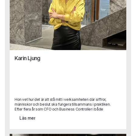
Karin Ljung
Hon vet hur det är att stå mitt i verksamheten där siffror,
människor och beslut ska fungera tillsammans i praktiken.
Efter flera år som CFO och Business Controller i både
stora koncerner och snabbväxande bolag kliver Karin nu
Läs mer
in som Business Area Lead på Capa.Med sin erfarenhet
från att själv ha suttit på kundsidan vet hon vad som
faktiskt krävs för att lyckas i en roll – och hur man hittar rätt
person för att göra det. Karins perspektiv blir ett värdefullt