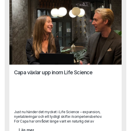
tillskott i vårt arbete med att hjälpa företag förstå sina
verkliga behov, och samtidigt stötta våra konsulter i att nå
sin fulla potential ute hos kund.Vi tog en pratstund med
Karin för att lära känna henne lite bättre och höra mer om
hur hon ser på sin nya roll, vad som driver henne och vad
hon hoppas kunna bidra med på Capa.
Capa växlar upp inom Life Science
Just nu händer det mycket i Life Science – expansion,
nyetableringar och ett tydligt skifte i kompetensbehov.
För Capa har området länge varit en naturlig del av
verksamheten, men nu växlar vi upp. Med ett nytt,
Läs mer
dedikerat affärsområde och två erfarna rekryterare på