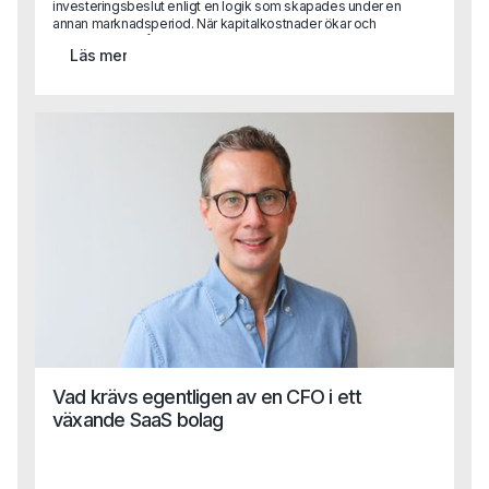
investeringsbeslut enligt en logik som skapades under en
annan marknadsperiod. När kapitalkostnader ökar och
konkurrensen hårdnar blir konsekvensen ofta att tillväxt
Läs mer
inte längre leder till lönsamhet.
Vad krävs egentligen av en CFO i ett
växande SaaS bolag