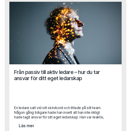
exempel på hög emotionell intelligens. Kollegan förstod
situationen, kände igen den andra personens känslor och
erbjöd hjälp för att hantera dem.Den här berättelsen
illustrerar varför emotionell intelligens är avgörande för
ledare. Det handlar inte bara om att fatta rätt beslut utan
om att förstå och hantera sina egna och andras känslor i
varje given situation.
Från passiv till aktiv ledare – hur du tar
ansvar för ditt eget ledarskap
En ledare satt vid sitt skrivbord och tittade på sitt team.
Någon gång tidigare hade han insett att han inte riktigt
hade tagit ansvar för sitt eget ledarskap. Han var reaktiv,
reagerade på situationer snarare än att förutse dem. Han
Läs mer
hade väntat på att förändringar skulle komma till honom,