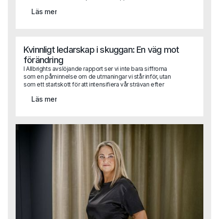
vi aldrig trott att en hel rekrytering skulle genomföras
Läs mer
digitalt. Men det gör vi. Och aspekterna att ta hänsyn till har
med det bara blivit fler! Helt plötsligt har andra saker
hamnat i fokus och förhoppningsvis kan den här texten
hjälpa dig att komma rätt.
Kvinnligt ledarskap i skuggan: En väg mot
förändring
I Allbrights avslöjande rapport ser vi inte bara siffrorna
som en påminnelse om de utmaningar vi står inför, utan
som ett startskott för att intensifiera vår strävan efter
jämställd representation i företagsledningar. Det är dags
Läs mer
att omsätta rapportens insikter i praktisk handling.