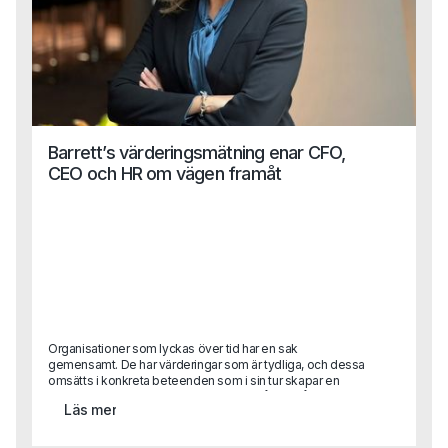
Barrett’s värderingsmätning enar CFO,
CEO och HR om vägen framåt
Organisationer som lyckas över tid har en sak
gemensamt. De har värderingar som är tydliga, och dessa
omsätts i konkreta beteenden som i sin tur skapar en
kultur som stödjer affären. Kultur är alltså inte något
Läs mer
abstrakt. Men det är svårt att förklara vad god kultur är.
Den uppstår när värderingar och beteenden ligger i linje
med det organisationen vill åstadkomma.