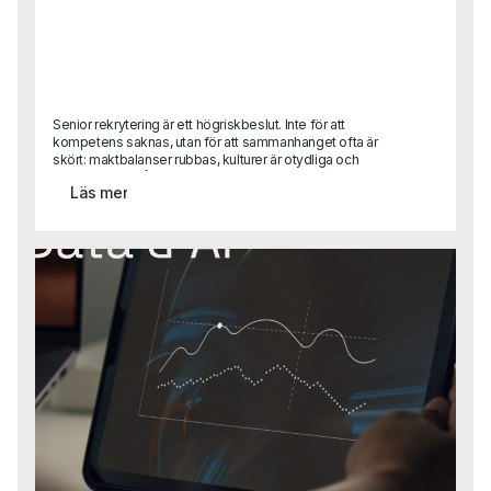
Senior rekrytering är ett högriskbeslut. Inte för att
kompetens saknas, utan för att sammanhanget ofta är
skört: maktbalanser rubbas, kulturer är otydliga och
förtroendet är lågt. I den här texten delar Gustaf Alvemo
Läs mer
konkreta lärdomar från uppdrag där employer branding,
personlig handpåläggning och mänskligt omdöme varit
helt avgörande och där processer, verktyg och AI varit
sekundära.