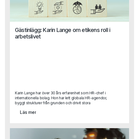
Gästinlägg: Karin Lange om etikens roll i
arbetslivet
Karin Lange har över 30 års erfarenhet som HR-chef i
internationella bolag. Hon har lett globala HR-agendor,
byggt strukturer från grunden och drivit stora
förändringsresor.I det här gästinlägget delar hon sina
Läs mer
reflektioner kring ett ämne som är mer aktuellt än
någonsin: etik och moral i arbetslivet.Vad händer när
värderingar bara blir ord på en vägg? Hur påverkar
ledarskap, kultur och individuella beslut den etiska
kompassen i ett företag? Och vilken roll spelar egentligen
HR?