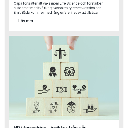
Capa fortsätter att växa inom Life Science och förstärker
nu teamet med två riktigt vassa rekryterare: Jessica och
Emil. Båda kommer med lång erfarenhet av att tillsätta
kvalificerade roller inom läkemedel, bioteknik och
Läs mer
medicinteknik och blir en viktig del i vår satsning på att
vara den självklara partnern inom Life Science, från
specialist till ledningsnivå. Tack vare Capas breda
kompetens även inom områden som HR, Legal och
Finance kan vi nu erbjuda en helhetslösning till Life
Science-bolag, oavsett funktion eller behov.
HR i förändring – insikter från vår