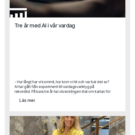
Tre år med AI i vår vardag
- Hur långt har vi kommit, hur kom vi hit och var bär det av?
AI har gått från experiment till vardagsverktyg på
rekordtid. På bara tre år har utvecklingen ritat om kartan för
hur vi arbetar, fattar beslut och ser på teknikens roll i
Läs mer
samhället. Hur hamnade vi här, vad har egentligen hänt
under ytan och vart är vi på väg nu när tempot fortsätter att
accelerera? Här är en sammanhållen tillbakablick på tre år
som redan förändrat mer än många vågat förutspå.