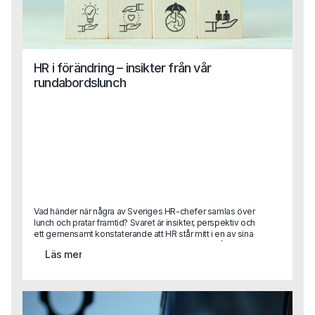
HR i förändring – insikter från vår
rundabordslunch
Vad händer när några av Sveriges HR-chefer samlas över
lunch och pratar framtid? Svaret är insikter, perspektiv och
ett gemensamt konstaterande att HR står mitt i en av sina
mest spännande (och utmanande) faser hittills.På Capas
Läs mer
rundabordslunch samlade vi ett utvalt gäng HR-ledare
med syftet att byta erfarenheter, dela best practice och
blicka framåt. Diskussionerna rörde sig mellan dagens
verklighet och framtidens behov från strategisk
kompetensförsörjning till AI, ledarskap, kultur och etik.Vi
summerar här de viktigaste insikterna från samtalen.För