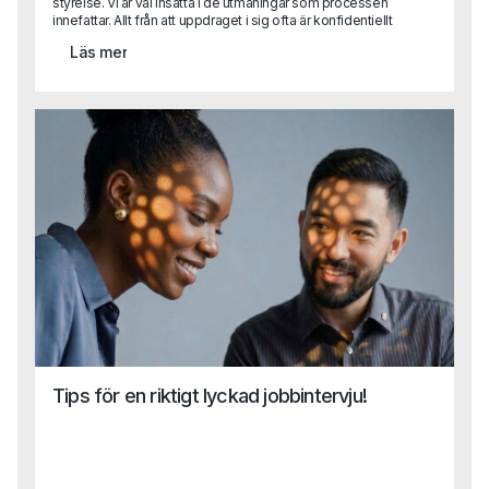
styrelse. Vi är väl insatta i de utmaningar som processen
innefattar. Allt från att uppdraget i sig ofta är konfidentiellt
till att attrahera de mest lämpade kandidaterna som ofta
Läs mer
redan sitter på en bra position. Dessutom vet vi att det
kräver en god förmåga till samordning mellan flera olika
intressenter i uppdraget - något vi är vana vid. Har det
plötsligt uppstått ett behov av en specialistkompetens?
Hör av dig till oss!
Tips för en riktigt lyckad jobbintervju!