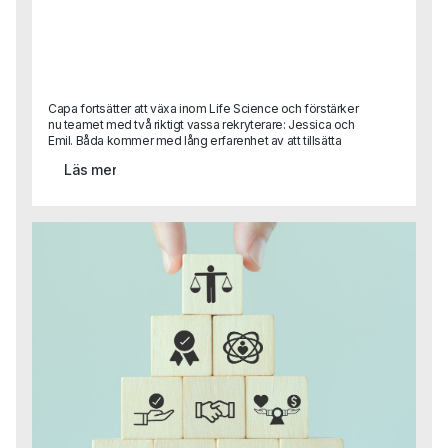
Capa fortsätter att växa inom Life Science och förstärker
nu teamet med två riktigt vassa rekryterare: Jessica och
Emil. Båda kommer med lång erfarenhet av att tillsätta
kvalificerade roller inom läkemedel, bioteknik och
Läs mer
medicinteknik och blir en viktig del i vår satsning på att
vara den självklara partnern inom Life Science, från
specialist till ledningsnivå. Tack vare Capas breda
kompetens även inom områden som HR, Legal och
Finance kan vi nu erbjuda en helhetslösning till Life
Science-bolag, oavsett funktion eller behov.