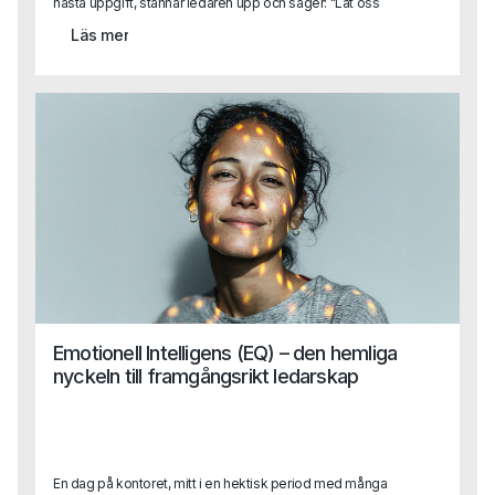
nästa uppgift, stannar ledaren upp och säger: "Låt oss
reflektera över vad vi gjorde bra och vad vi kan förbättra."
Läs mer
Det här feedback samtalet, genomtänkt och konstruktivt,
gör mer än att rätta till misstag – det skapar också en kultur
av ständig förbättring och engagemang. När feedback
ges på rätt sätt, blir det inte bara en möjlighet att korrigera
utan också att förstärka och utveckla det som fungerar.
Emotionell Intelligens (EQ) – den hemliga
nyckeln till framgångsrikt ledarskap
En dag på kontoret, mitt i en hektisk period med många