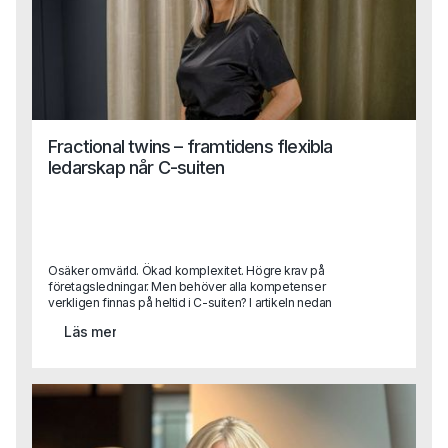
Fractional twins – framtidens flexibla
ledarskap når C-suiten
Osäker omvärld. Ökad komplexitet. Högre krav på
företagsledningar. Men behöver alla kompetenser
verkligen finnas på heltid i C-suiten? I artikeln nedan
beskriver Sara Heimer, en av Capas grundare, trenden
Läs mer
“fractional twinning” vilket handlar om hur erfarna
toppchefer kliver in i företag på deltid och skapar
flexibilitet, spets och strategisk kraft.