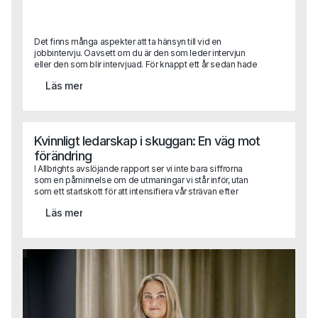
Det finns många aspekter att ta hänsyn till vid en
jobbintervju. Oavsett om du är den som leder intervjun
eller den som blir intervjuad. För knappt ett år sedan hade
vi aldrig trott att en hel rekrytering skulle genomföras
Läs mer
digitalt. Men det gör vi. Och aspekterna att ta hänsyn till har
med det bara blivit fler! Helt plötsligt har andra saker
hamnat i fokus och förhoppningsvis kan den här texten
hjälpa dig att komma rätt.
Kvinnligt ledarskap i skuggan: En väg mot
förändring
I Allbrights avslöjande rapport ser vi inte bara siffrorna
som en påminnelse om de utmaningar vi står inför, utan
som ett startskott för att intensifiera vår strävan efter
jämställd representation i företagsledningar. Det är dags
Läs mer
att omsätta rapportens insikter i praktisk handling.