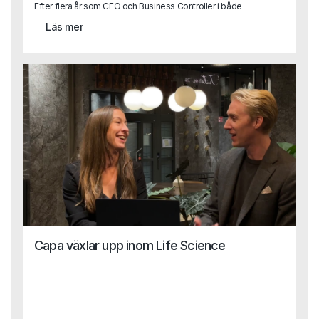
Efter flera år som CFO och Business Controller i både
stora koncerner och snabbväxande bolag kliver Karin nu
Läs mer
in som Business Area Lead på Capa.Med sin erfarenhet
från att själv ha suttit på kundsidan vet hon vad som
faktiskt krävs för att lyckas i en roll – och hur man hittar rätt
person för att göra det. Karins perspektiv blir ett värdefullt
tillskott i vårt arbete med att hjälpa företag förstå sina
verkliga behov, och samtidigt stötta våra konsulter i att nå
sin fulla potential ute hos kund.Vi tog en pratstund med
Karin för att lära känna henne lite bättre och höra mer om
hur hon ser på sin nya roll, vad som driver henne och vad
hon hoppas kunna bidra med på Capa.
Capa växlar upp inom Life Science