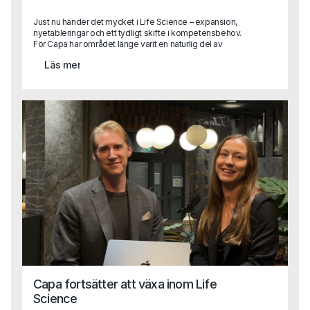
Just nu händer det mycket i Life Science – expansion,
nyetableringar och ett tydligt skifte i kompetensbehov.
För Capa har området länge varit en naturlig del av
verksamheten, men nu växlar vi upp. Med ett nytt,
Läs mer
dedikerat affärsområde och två erfarna rekryterare på
plats tar vi nästa steg i att stötta bolag som vill växa,
utvecklas och driva innovation inom Life Science.
Capa fortsätter att växa inom Life
Science