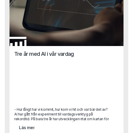
Tre år med AI i vår vardag
- Hur långt har vi kommit, hur kom vi hit och var bär det av?
AI har gått från experiment till vardagsverktyg på
rekordtid. På bara tre år har utvecklingen ritat om kartan för
hur vi arbetar, fattar beslut och ser på teknikens roll i
Läs mer
samhället. Hur hamnade vi här, vad har egentligen hänt