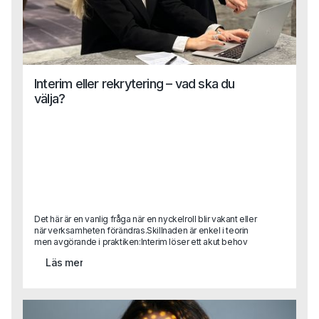
Interim eller rekrytering – vad ska du
välja?
Det här är en vanlig fråga när en nyckelroll blir vakant eller
när verksamheten förändras.Skillnaden är enkel i teorin
men avgörande i praktiken:Interim löser ett akut behov
eller är helt avgörande i en transformationRekrytering
Läs mer
bygger för framtiden.Det handlar inte om vilket som är
bäst, utan om vad situationen kräver.