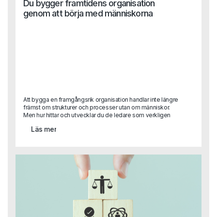
Du bygger framtidens organisation
genom att börja med människorna
Att bygga en framgångsrik organisation handlar inte längre
främst om strukturer och processer utan om människor.
Men hur hittar och utvecklar du de ledare som verkligen
kan skapa tillit, engagemang och innovation? I en artikel
Läs mer
delar en av Capas grundare Sara Heimer med sig av
forskning och praktiska råd kring vad som skiljer
framgångsrikt ledarskap från gamla meriter på ett CV.