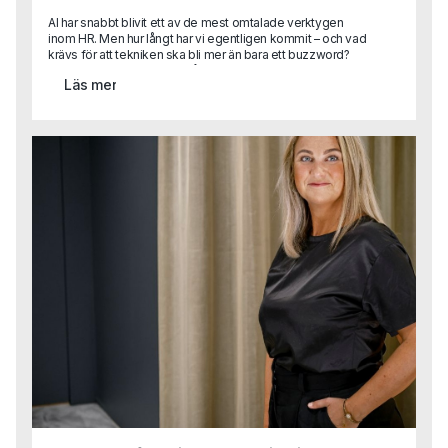
AI har snabbt blivit ett av de mest omtalade verktygen
inom HR. Men hur långt har vi egentligen kommit – och vad
krävs för att tekniken ska bli mer än bara ett buzzword?
Karin Lange, med över 30 års erfarenhet som HR-chef i
Läs mer
internationella organisationer, har lett globala strategier,
byggt strukturer från grunden och drivit förändringsresor i
stor skala. I detta gästinlägg delar hon sina insikter om hur
AI kan frigöra tid, förbättra beslutsstöd och skapa
mervärde inom HR, men också vilka kulturella, tekniska
och organisatoriska hinder som ofta bromsar
utvecklingen.Vad gör man när AI-lösningen inte passar in i
verkligheten?Hur säkrar man tillit, kvalitet och tydliga mål i
en värld där allt ska gå snabbt?