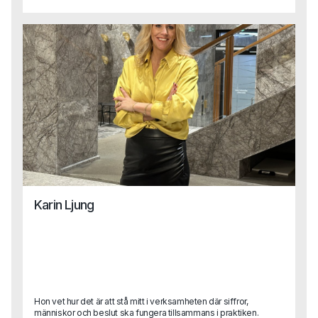
under ytan och vart är vi på väg nu när tempot fortsätter att
accelerera? Här är en sammanhållen tillbakablick på tre år
som redan förändrat mer än många vågat förutspå.
Karin Ljung
Hon vet hur det är att stå mitt i verksamheten där siffror,
människor och beslut ska fungera tillsammans i praktiken.