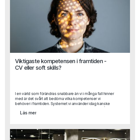
Viktigaste kompetensen i framtiden -
CV eller soft skills?
I en värld som förändras snabbare än vi i många fall hinner
med är det svårt att bedöma vilka kompetenser vi
behöver i framtiden. Systemet vi använder idag kanske
inte används imorgon och med stor sannolikhet är vår
Läs mer
viktigaste process automatiserad innan året är slut. Detta
skapar såklart stora utmaningar när vi rekryterar. Vilka
kompetenser ska vi prioritera och värdera högst?