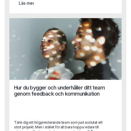
Läs mer
reflektioner kring ett ämne som är mer aktuellt än
någonsin: etik och moral i arbetslivet.Vad händer när
värderingar bara blir ord på en vägg? Hur påverkar
ledarskap, kultur och individuella beslut den etiska
kompassen i ett företag? Och vilken roll spelar egentligen
HR?
Hur du bygger och underhåller ditt team
genom feedback och kommunikation
Tänk dig ett högpresterande team som just avslutat ett
stort projekt. Men i stället för att bara hoppa vidare till