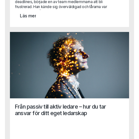
deadlines, började en av team medlemmarna att bli
frustrerad. Han kände sig överväldigad och tårarna var
nära. Det var då en av hans kollegor, med en lugn och
Läs mer
empatisk hållning, närmade sig honom och sa: "Jag förstår
att det känns jobbigt just nu. Vi kan ta en paus och prata
igenom det." Detta var inte bara vänligt, utan också ett
exempel på hög emotionell intelligens. Kollegan förstod
situationen, kände igen den andra personens känslor och
erbjöd hjälp för att hantera dem.Den här berättelsen
illustrerar varför emotionell intelligens är avgörande för
ledare. Det handlar inte bara om att fatta rätt beslut utan
om att förstå och hantera sina egna och andras känslor i
varje given situation.
Från passiv till aktiv ledare – hur du tar
ansvar för ditt eget ledarskap