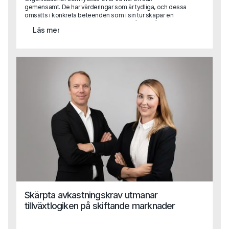
gemensamt. De har värderingar som är tydliga, och dessa
omsätts i konkreta beteenden som i sin tur skapar en
kultur som stödjer affären. Kultur är alltså inte något
Läs mer
abstrakt. Men det är svårt att förklara vad god kultur är.
Den uppstår när värderingar och beteenden ligger i linje
med det organisationen vill åstadkomma.
Skärpta avkastningskrav utmanar
tillväxtlogiken på skiftande marknader