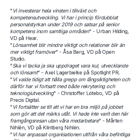
"
Vi investerar hela vinsten i tillväxt och
kompetensutveckling. Vi har i princip fördubblat
personalstyrkan under 2019 och satsar på senior
kompetens inom samtliga områden
" - Urban Hilding,
VD på Hear.
"
Lönsamhet blir mindre viktigt och relationer blir än
mer viktigt framöver
" - Åsa Berg, VD på Open
Studio.
"
Ska vi tacka ja ska uppdraget vara kul, utvecklande
och lönsamt
" - Axel Lagerbielke på Spotlight PR.
"
Vi valde tidigt att hålla grepp om långsiktigheten och
därför har vi fortsatt med både rekrytering och
teknologiutveckling
" - Christoffer Lötebo, VD på
Precis Digital.
"
Vi fortsätter se till att vi har en bra miljö på jobbet
som gör att det märks utåt. Vi hade inte varit den här
framgångsresan utan våra medarbetare
" - Mårten
Nihlén, VD på Klintberg Nihlén.
"
Vi har anpassat organisationen utifrån våra befintliga