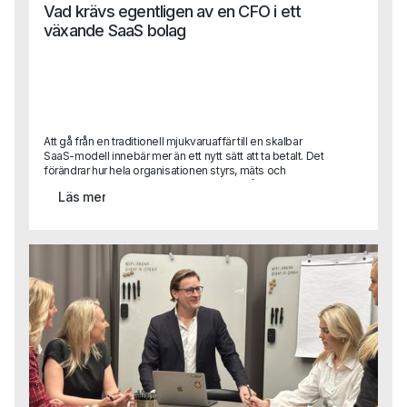
Vad krävs egentligen av en CFO i ett
växande SaaS bolag
Att gå från en traditionell mjukvaruaffär till en skalbar
SaaS-modell innebär mer än ett nytt sätt att ta betalt. Det
förändrar hur hela organisationen styrs, mäts och
prioriterar.För CFO innebär det ett skifte från klassisk
Läs mer
uppföljning till att bli en central affärspartner i tillväxtresan
med ansvar för allt från datadrivna beslut till investeringar i
produkt och teknik.När vi pratade med Fredrik Grahn, CFO
på Stratsys, blev det tydligt att finansfunktionen kan spela
en avgörande roll i just den typen av transformation. I
intervjun delar han sina erfarenheter från arbetet med att
ställa om affären, bygga en mer datadriven organisation
och utveckla CFO-rollen i ett växande SaaS-bolag.