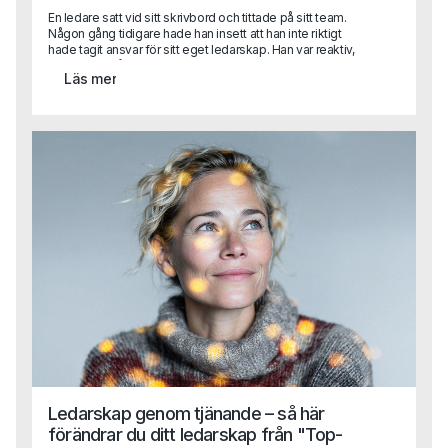
En ledare satt vid sitt skrivbord och tittade på sitt team.
Någon gång tidigare hade han insett att han inte riktigt
hade tagit ansvar för sitt eget ledarskap. Han var reaktiv,
reagerade på situationer snarare än att förutse dem. Han
Läs mer
hade väntat på att förändringar skulle komma till honom,
men insåg nu att han behövde ta tag i saker själv. Det var
då han bestämde sig för att sluta vänta och börja agera –
inte för att han hade alla svar, utan för att han hade viljan att
driva den nödvändiga förändringen.
Ledarskap genom tjänande – så här
förändrar du ditt ledarskap från "Top-