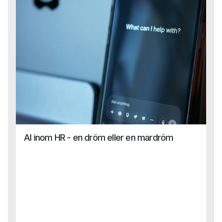
dig som var med, tack för era reflektioner!För dig som inte
kunde delta, här kommer en glimt av vad som
diskuterades.
AI inom HR - en dröm eller en mardröm