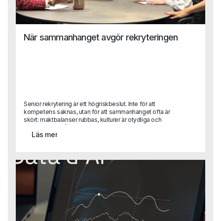
När sammanhanget avgör rekryteringen
Senior rekrytering är ett högriskbeslut. Inte för att
kompetens saknas, utan för att sammanhanget ofta är
skört: maktbalanser rubbas, kulturer är otydliga och
förtroendet är lågt. I den här texten delar Gustaf Alvemo
Läs mer
konkreta lärdomar från uppdrag där employer branding,
personlig handpåläggning och mänskligt omdöme varit
helt avgörande och där processer, verktyg och AI varit
sekundära.