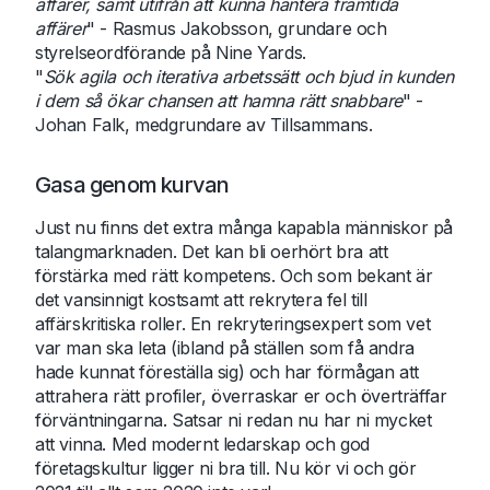
affärer, samt utifrån att kunna hantera framtida
affärer
" - Rasmus Jakobsson, grundare och
styrelseordförande på Nine Yards.
"
Sök agila och iterativa arbetssätt och bjud in kunden
i dem så ökar chansen att hamna rätt snabbare
" -
Johan Falk, medgrundare av Tillsammans.
Gasa genom kurvan
Just nu finns det extra många kapabla människor på
talangmarknaden. Det kan bli oerhört bra att
förstärka med rätt kompetens. Och som bekant är
det vansinnigt kostsamt att rekrytera fel till
affärskritiska roller. En rekryteringsexpert som vet
var man ska leta (ibland på ställen som få andra
hade kunnat föreställa sig) och har förmågan att
attrahera rätt profiler, överraskar er och överträffar
förväntningarna. Satsar ni redan nu har ni mycket
att vinna. Med modernt ledarskap och god
företagskultur ligger ni bra till. Nu kör vi och gör