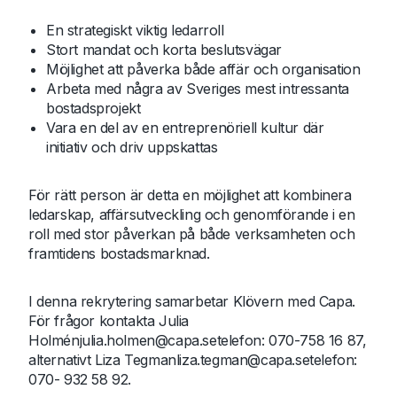
En strategiskt viktig ledarroll
Stort mandat och korta beslutsvägar
Möjlighet att påverka både affär och organisation
Arbeta med några av Sveriges mest intressanta
bostadsprojekt
Vara en del av en entreprenöriell kultur där
initiativ och driv uppskattas
För rätt person är detta en möjlighet att kombinera
ledarskap, affärsutveckling och genomförande i en
roll med stor påverkan på både verksamheten och
framtidens bostadsmarknad.
I denna rekrytering samarbetar Klövern med Capa.
För frågor kontakta Julia
Holmén
julia.holmen@capa.se
telefon: 070-758 16 87,
alternativt Liza Tegman
liza.tegman@capa.se
telefon:
070- 932 58 92.