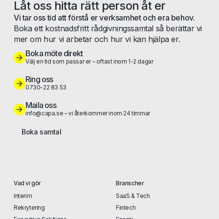
Låt oss hitta rätt person åt er
Vi tar oss tid att förstå er verksamhet och era behov.
Boka ett kostnadsfritt rådgivningssamtal så berättar vi
mer om hur vi arbetar och hur vi kan hjälpa er.
Boka möte direkt
Välj en tid som passar er – oftast inom 1-2 dagar
Ring oss
0730-22 83 53
Maila oss
info@capa.se – vi återkommer inom 24 timmar
Boka samtal
Vad vi gör
Branscher
Interim
SaaS & Tech
Rekrytering
Fintech