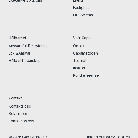
Executive Solutions
Energi
Fastighet
Life Science
Hållbarhet
Vi är Capa
Ansvarsfull Rekrytering
Om oss
Etik & Ansvar
Capametoden
Hållbart Ledarskap
Teamet
Insikter
Kundreferenser
Kontakt
Kontakta oss
Boka möte
Jobba hos oss
© 2026 Capa AgnC AB
Integritetspolicy
·
Cookies