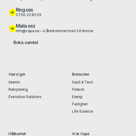
Ring oss
0730-22 83 53
Maila oss
info@capa.se – vi återkommer inom 24 timmar
Boka samtal
Vad vi gör
Branscher
Interim
SaaS & Tech
Rekrytering
Fintech
Executive Solutions
Energi
Fastighet
Life Science
Hållbarhet
Vi är Capa