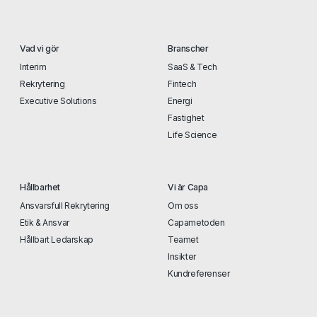
Vad vi gör
Branscher
Interim
SaaS & Tech
Rekrytering
Fintech
Executive Solutions
Energi
Fastighet
Life Science
Hållbarhet
Vi är Capa
Ansvarsfull Rekrytering
Om oss
Etik & Ansvar
Capametoden
Hållbart Ledarskap
Teamet
Insikter
Kundreferenser