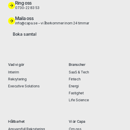
Ring oss
0730-22 83 53
Maila oss
info@capa.se – vi återkommer inom 24 timmar
Boka samtal
Vad vi gör
Branscher
Interim
SaaS & Tech
Rekrytering
Fintech
Executive Solutions
Energi
Fastighet
Life Science
Hållbarhet
Vi är Capa
Ansvarsfull Rekrytering
Om oss