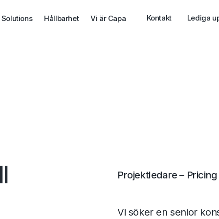
Kontakt
Lediga u
 Solutions
Hållbarhet
Vi är Capa
l
Projektledare – Pricing
Vi söker en senior konsu