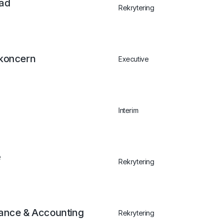
tad
Rekrytering
ikoncern
Executive
Interim
e
Rekrytering
nance & Accounting
Rekrytering