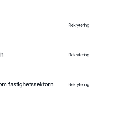
Rekrytering
ch
Rekrytering
nom fastighetssektorn
Rekrytering