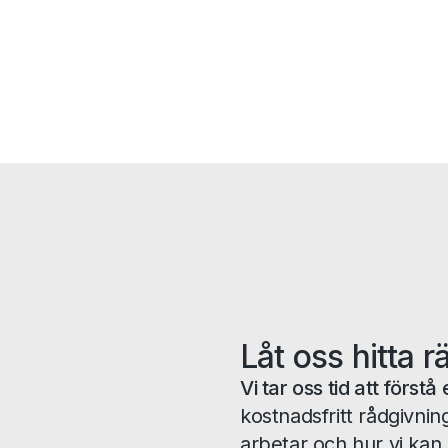
Låt oss hitta r
Vi tar oss tid att förs
kostnadsfritt rådgivnin
arbetar och hur vi kan 