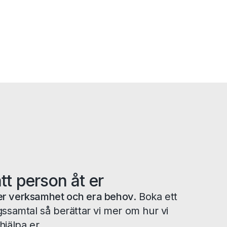
ätt person åt er
tå er verksamhet och era behov.
Boka ett
gssamtal så berättar vi mer om hur vi
hjälpa er.