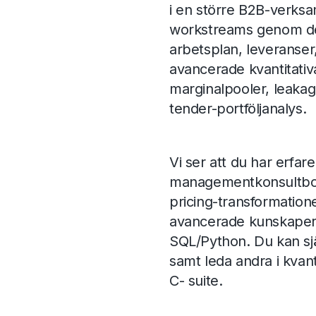
i en större B2B-verksam
workstreams genom den
arbetsplan, leveranser
avancerade kvantitativ
marginalpooler, leakage
tender-portföljanalys.
Vi ser att du har erfare
managementkonsultbol
pricing-transformation
avancerade kunskaper
SQL/Python. Du kan sjä
samt leda andra i kvant
C- suite.