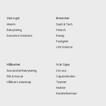
Vad vi gör
Branscher
Interim
SaaS & Tech
Rekrytering
Fintech
Executive Solutions
Energi
Fastighet
Life Science
Hållbarhet
Vi är Capa
Ansvarsfull Rekrytering
Om oss
Etik & Ansvar
Capametoden
Hållbart Ledarskap
Teamet
Insikter
Kundreferenser