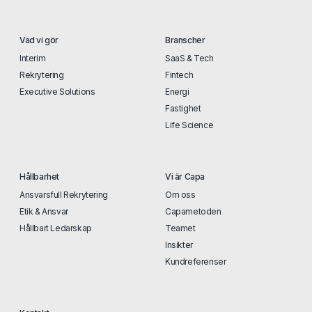
Vad vi gör
Branscher
Interim
SaaS & Tech
Rekrytering
Fintech
Executive Solutions
Energi
Fastighet
Life Science
Hållbarhet
Vi är Capa
Ansvarsfull Rekrytering
Om oss
Etik & Ansvar
Capametoden
Hållbart Ledarskap
Teamet
Insikter
Kundreferenser