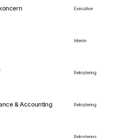
ikoncern
Executive
Interim
e
Rekrytering
nance & Accounting
Rekrytering
Rekrytering