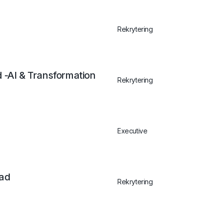
Rekrytering
 -AI & Transformation
Rekrytering
Executive
tad
Rekrytering