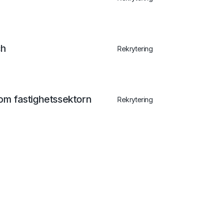
ch
Rekrytering
nom fastighetssektorn
Rekrytering