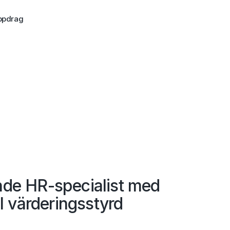
ppdrag
de HR-specialist med
ll värderingsstyrd