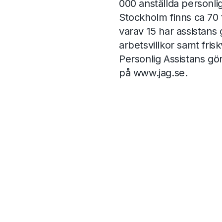
000 anställda personlig
Stockholm finns ca 70
varav 15 har assistans
arbetsvillkor samt fri
Personlig Assistans gö
på
www.jag.se
.