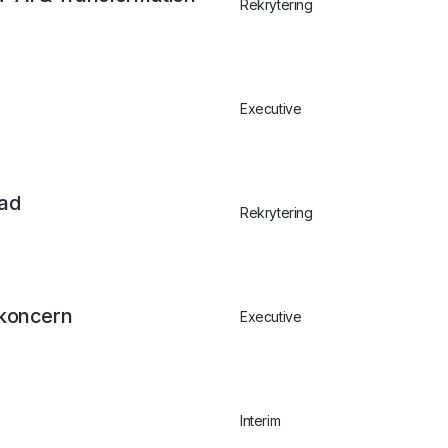
Rekrytering
Executive
tad
Rekrytering
ikoncern
Executive
Interim