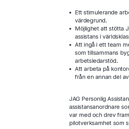
Ett stimulerande arbe
värdegrund.
Möjlighet att stötta
assistans i världskla
Att ingå i ett team
som tillsammans byg
arbetsledarstöd.
Att arbeta på kontor
från en annan del av
JAG Personlig Assistans
assistansanordnare som
var med och drev fra
pilotverksamhet som s