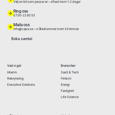
Välj en tid som passar er – oftast inom 1-2 dagar
Ring oss
0730-22 83 53
Maila oss
info@capa.se – vi återkommer inom 24 timmar
Boka samtal
Vad vi gör
Branscher
Interim
SaaS & Tech
Rekrytering
Fintech
Executive Solutions
Energi
Fastighet
Life Science