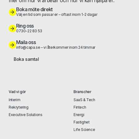
mer om hur vi arbetar och hur vi kan hjälpa er.
Boka möte direkt
Välj en tid som passar er – oftast inom 1-2 dagar
Ring oss
0730-22 83 53
Maila oss
info@capa.se – vi återkommer inom 24 timmar
Boka samtal
Vad vi gör
Branscher
Interim
SaaS & Tech
Rekrytering
Fintech
Executive Solutions
Energi
Fastighet
Life Science