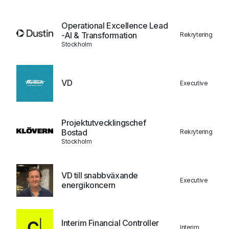
Operational Excellence Lead
-AI & Transformation
Rekrytering
Stockholm
VD
Executive
Projektutvecklingschef
Bostad
Rekrytering
Stockholm
VD till snabbväxande
Executive
energikoncern
Interim Financial Controller
Interim