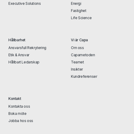
Executive Solutions
Energi
Fastighet
Life Science
Hållbarhet
Vi är Capa
Ansvarsfull Rekrytering
Om oss
Etik & Ansvar
Capametoden
Hållbart Ledarskap
Teamet
Insikter
Kundreferenser
Kontakt
Kontakta oss
Boka möte
Jobba hos oss