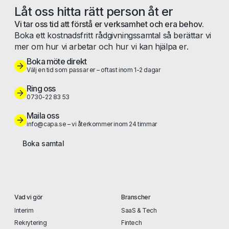
Låt oss hitta rätt person åt er
Vi tar oss tid att förstå er verksamhet och era behov.
Boka ett kostnadsfritt rådgivningssamtal så berättar vi
mer om hur vi arbetar och hur vi kan hjälpa er.
Boka möte direkt
Välj en tid som passar er – oftast inom 1-2 dagar
Ring oss
0730-22 83 53
Maila oss
info@capa.se – vi återkommer inom 24 timmar
Boka samtal
Vad vi gör
Branscher
Interim
SaaS & Tech
Rekrytering
Fintech