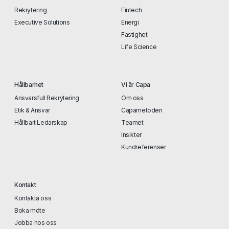
Rekrytering
Fintech
Executive Solutions
Energi
Fastighet
Life Science
Hållbarhet
Vi är Capa
Ansvarsfull Rekrytering
Om oss
Etik & Ansvar
Capametoden
Hållbart Ledarskap
Teamet
Insikter
Kundreferenser
Kontakt
Kontakta oss
Boka möte
Jobba hos oss