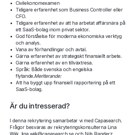
Civilekonomexamen
Tidigare erfarenhet som Business Controller eller
CFO.
Tidigare erfarenhet av att ha arbetat affärsnära på
ett SaaS-bolag inom privat sektor.
God förståelse för moderna ekonomiska verktyg
och analys.
Vana av förhandlingar och avtal.
Gärna erfarenhet av strategiskt finansiellt arbete.
Gärna erfarenhet av en tillväxtresa.
Språk: Både svenska och engelska
flytande.
Meriterande:
Att ha byggt upp finansiell rapportering på ett
SaaS-bolag.
Är du intresserad?
I denna rekrytering samarbetar vi med Capasearch.
Frågor besvaras av rekryteringskonsulterna Lina
Wijk,
lina.wijk@capasearch.se
och Nils Randerz,