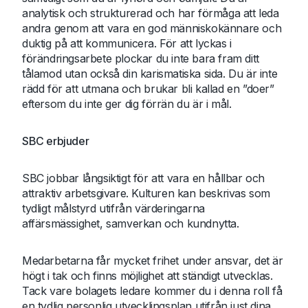
analytisk och strukturerad och har förmåga att leda
andra genom att vara en god människokännare och
duktig på att kommunicera. För att lyckas i
förändringsarbete plockar du inte bara fram ditt
tålamod utan också din karismatiska sida. Du är inte
rädd för att utmana och brukar bli kallad en ”doer”
eftersom du inte ger dig förrän du är i mål.
SBC erbjuder
SBC jobbar långsiktigt för att vara en hållbar och
attraktiv arbetsgivare. Kulturen kan beskrivas som
tydligt målstyrd utifrån värderingarna
affärsmässighet, samverkan och kundnytta.
Medarbetarna får mycket frihet under ansvar, det är
högt i tak och finns möjlighet att ständigt utvecklas.
Tack vare bolagets ledare kommer du i denna roll få
en tydlig personlig utvecklingsplan utifrån just dina