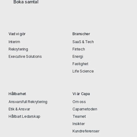
Boka samtal
Vad vi gör
Branscher
Interim
SaaS & Tech
Rekrytering
Fintech
Executive Solutions
Energi
Fastighet
Life Science
Hållbarhet
Vi är Capa
Ansvarsfull Rekrytering
Om oss
Etik & Ansvar
Capametoden
Hållbart Ledarskap
Teamet
Insikter
Kundreferenser