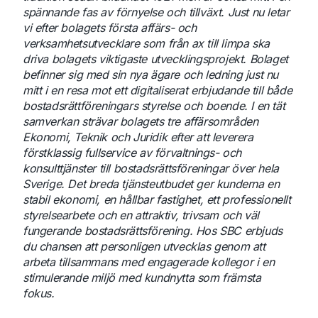
spännande fas av förnyelse och tillväxt. Just nu letar
vi efter bolagets första affärs- och
verksamhetsutvecklare som från ax till limpa ska
driva bolagets viktigaste utvecklingsprojekt. Bolaget
befinner sig med sin nya ägare och ledning just nu
mitt i en resa mot ett digitaliserat erbjudande till både
bostadsrättföreningars styrelse och boende. I en tät
samverkan strävar bolagets tre affärsområden
Ekonomi, Teknik och Juridik efter att leverera
förstklassig fullservice av förvaltnings- och
konsulttjänster till bostadsrättsföreningar över hela
Sverige. Det breda tjänsteutbudet ger kunderna en
stabil ekonomi, en hållbar fastighet, ett professionellt
styrelsearbete och en attraktiv, trivsam och väl
fungerande bostadsrättsförening. Hos SBC erbjuds
du chansen att personligen utvecklas genom att
arbeta tillsammans med engagerade kollegor i en
stimulerande miljö med kundnytta som främsta
fokus.