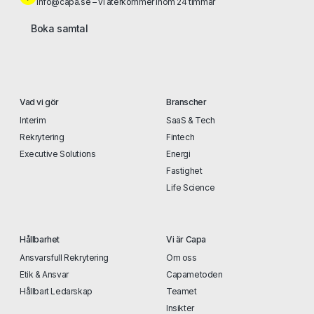
info@capa.se – vi återkommer inom 24 timmar
Boka samtal
Vad vi gör
Branscher
Interim
SaaS & Tech
Rekrytering
Fintech
Executive Solutions
Energi
Fastighet
Life Science
Hållbarhet
Vi är Capa
Ansvarsfull Rekrytering
Om oss
Etik & Ansvar
Capametoden
Hållbart Ledarskap
Teamet
Insikter