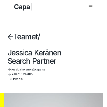
Teamet
/
Jessica Keränen
Search Partner
jessica.keranen@capa.se
+46730237485
Linkedin