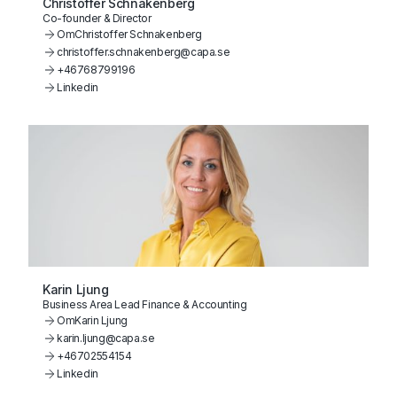
Christoffer Schnakenberg
Co-founder & Director
Om
Christoffer Schnakenberg
christoffer.schnakenberg@capa.se
+46768799196
Linkedin
Karin Ljung
Business Area Lead Finance & Accounting
Om
Karin Ljung
karin.ljung@capa.se
+46702554154
Linkedin