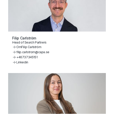
Filip Carlström
Head of Search Partners
Om
Filip Carlström
filip.carlstrom@capa.se
+46737345151
Linkedin