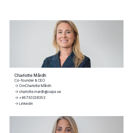
Charlotte Mårdh
Co-founder & CEO
Om
Charlotte Mårdh
charlotte.mardh@capa.se
+46730228353
Linkedin