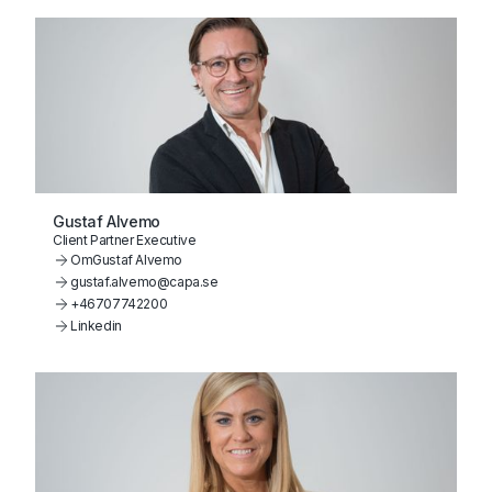
Gustaf Alvemo
Client Partner Executive
Om
Gustaf Alvemo
gustaf.alvemo@capa.se
+46707742200
Linkedin