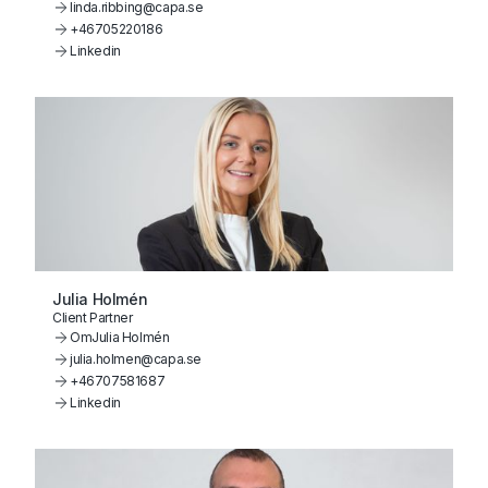
linda.ribbing@capa.se
+46705220186
Linkedin
Julia Holmén
Client Partner
Om
Julia Holmén
julia.holmen@capa.se
+46707581687
Linkedin