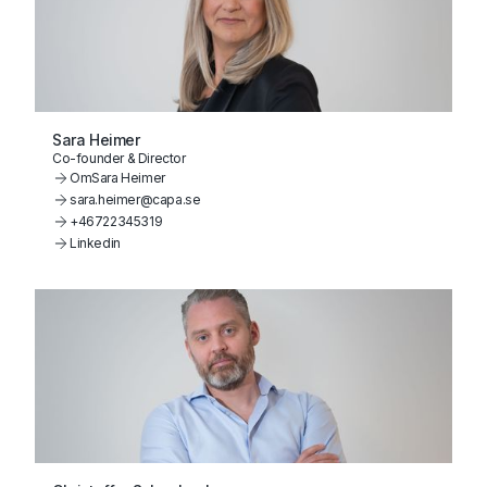
Sara Heimer
Co-founder & Director
Om
Sara Heimer
sara.heimer@capa.se
+46722345319
Linkedin