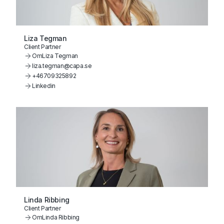
Liza Tegman
Client Partner
Om
Liza Tegman
liza.tegman@capa.se
+46709325892
Linkedin
Linda Ribbing
Client Partner
Om
Linda Ribbing