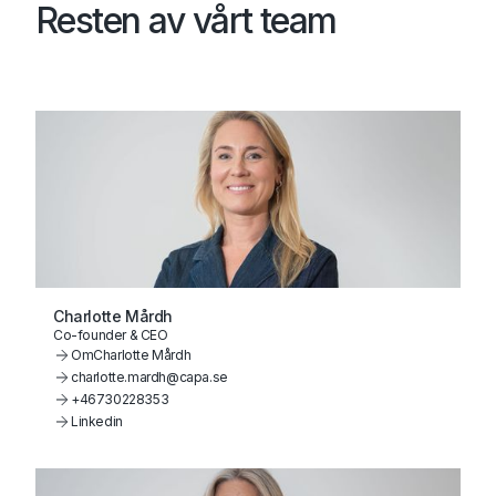
Resten av vårt team
Charlotte Mårdh
Co-founder & CEO
Om
Charlotte Mårdh
charlotte.mardh@capa.se
+46730228353
Linkedin