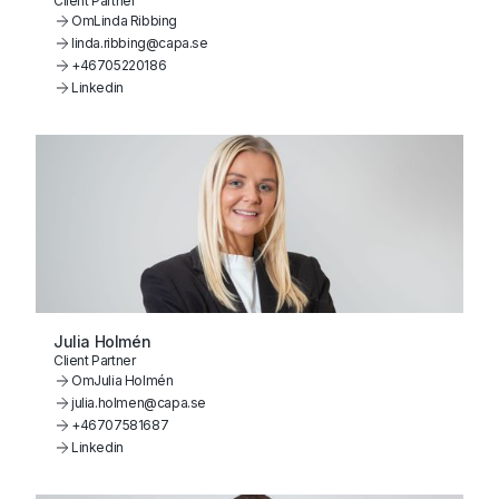
Client Partner
Om
Linda Ribbing
linda.ribbing@capa.se
+46705220186
Linkedin
Julia Holmén
Client Partner
Om
Julia Holmén
julia.holmen@capa.se
+46707581687
Linkedin