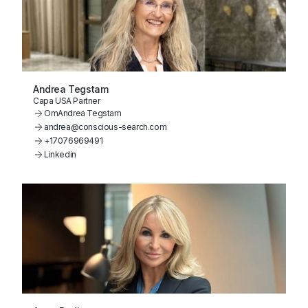
Andrea Tegstam
Capa USA Partner
Om
Andrea Tegstam
andrea@conscious-search.com
+17076969491
Linkedin