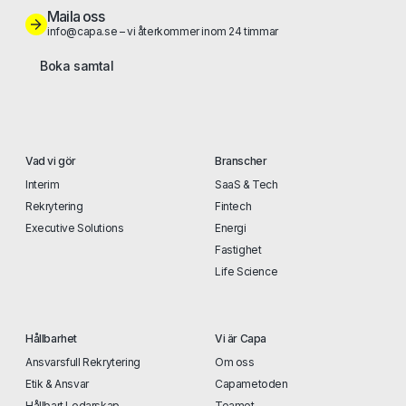
Maila oss
info@capa.se – vi återkommer inom 24 timmar
Boka samtal
Vad vi gör
Branscher
Interim
SaaS & Tech
Rekrytering
Fintech
Executive Solutions
Energi
Fastighet
Life Science
Hållbarhet
Vi är Capa
Ansvarsfull Rekrytering
Om oss
Etik & Ansvar
Capametoden
Hållbart Ledarskap
Teamet