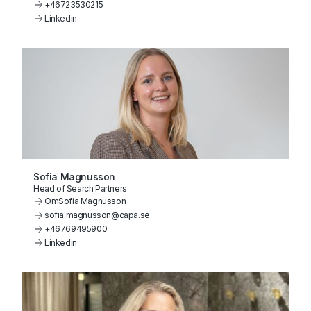
+46723530215
Linkedin
Sofia Magnusson
Head of Search Partners
Om
Sofia Magnusson
sofia.magnusson@capa.se
+46769495900
Linkedin