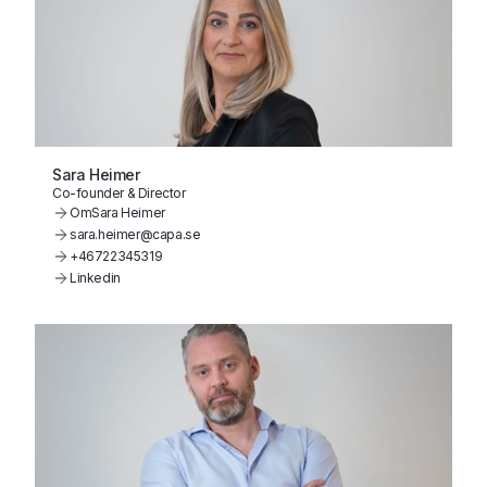
Sara Heimer
Co-founder & Director
Om
Sara Heimer
sara.heimer@capa.se
+46722345319
Linkedin