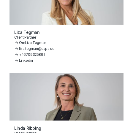
Liza Tegman
Client Partner
Om
Liza Tegman
liza.tegman@capa.se
+46709325892
Linkedin
Linda Ribbing