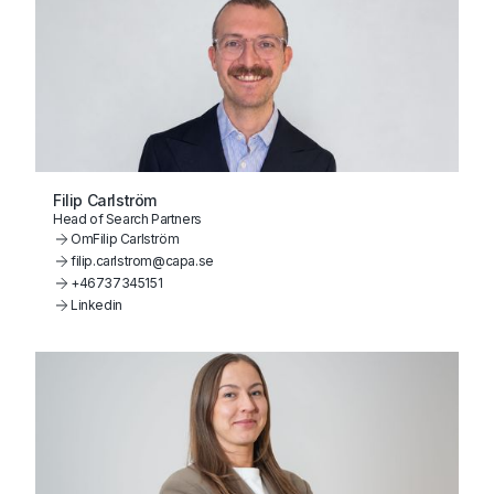
Filip Carlström
Head of Search Partners
Om
Filip Carlström
filip.carlstrom@capa.se
+46737345151
Linkedin