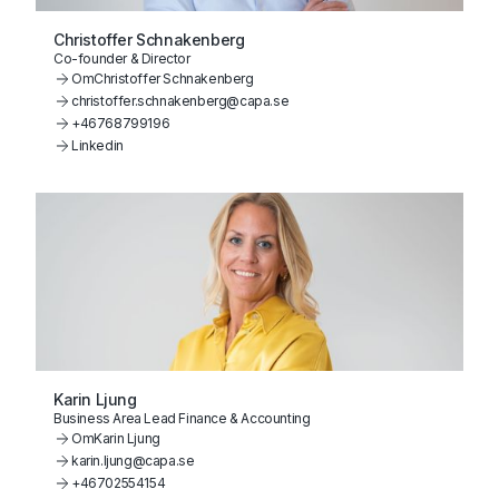
Christoffer Schnakenberg
Co-founder & Director
Om
Christoffer Schnakenberg
christoffer.schnakenberg@capa.se
+46768799196
Linkedin
Karin Ljung
Business Area Lead Finance & Accounting
Om
Karin Ljung
karin.ljung@capa.se
+46702554154